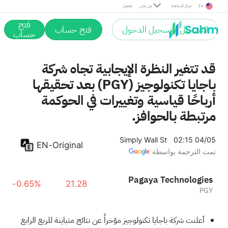
En
مركز المساعدة
من نحن
تحميل
فتح
التسجيل / تسجيل الدخول
فتح حساب
حساب
قد تتغير النظرة الإيجابية تجاه شركة
باجايا تكنولوجيز (PGY) بعد تحقيقها
أرباحًا قياسية وتغييرات في الحوكمة
مرتبطة بالحوافز.
Simply Wall St
02:15 04/05
EN-Original
تمت الترجمة بواسطة
Pagaya Technologies
-0.65%
21.28
PGY
أعلنت شركة باجايا تكنولوجيز مؤخراً عن نتائج متباينة للربع الرابع