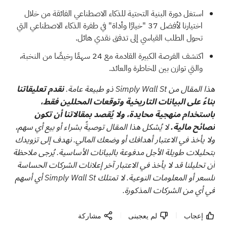
استغل دورة البنية التحتية للذكاء الاصطناعي الفائقة من خلال
اختيارنا
لأفضل 37 "خيارًا وأداة" في طفرة الذكاء الاصطناعي
التي
تحول الطلب القياسي إلى تدفق نقدي هائل.
اكتشف الفرصة الكبيرة القادمة مع
24 سهمًا رخيصًا من النخبة،
والتي توازن بين المخاطرة والعائد.
هذا المقال من Simply Wall St ذو طبيعة عامة.
نقدم تعليقاتنا
بناءً على البيانات التاريخية وتوقعات المحللين فقط،
باستخدام منهجية محايدة، ولا يُقصد بمقالاتنا أن تكون
نصائح مالية.
لا يُشكل هذا المقال توصيةً بشراء أو بيع أي سهم،
ولا يأخذ في الاعتبار أهدافك أو وضعك المالي. نهدف إلى تزويدك
بتحليلات طويلة الأجل مدفوعة بالبيانات الأساسية. يُرجى ملاحظة
أن تحليلنا قد لا يأخذ في الاعتبار آخر إعلانات الشركات الحساسة
للسعر أو المعلومات النوعية. لا تمتلك Simply Wall St أي أسهم
في أي من الشركات المذكورة.
إعجاب
لم يعجبنى
مشاركة