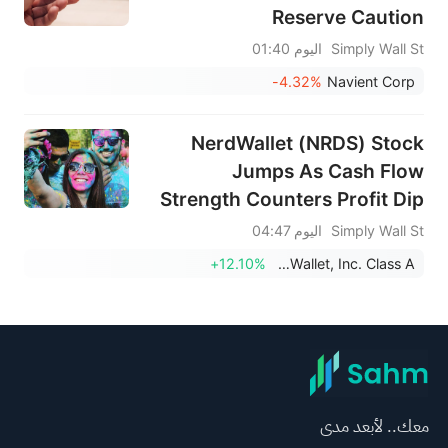
Reserve Caution
Simply Wall St
اليوم 01:40
-4.32%
Navient Corp
NerdWallet (NRDS) Stock
Jumps As Cash Flow
Strength Counters Profit Dip
Simply Wall St
اليوم 04:47
+12.10%
NerdWallet, Inc. Class A
معك.. لأبعد مدى