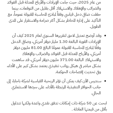
من عام 2025، حيث جاءت الإيرادات والأرباح المعدلة قبل الفوائد
والضرائب والإهلاك والاستهلاك أقل بقليل من التوقعات، بينما
حققت صافي دخل قياسي وفقاً لمبادئ المحاسبة المقبولة عموماً، مع
التأكيد على إدارة المخاطر بشكل أكثر صرامة والاستقرار على المدى
الطويل.
وقد أوضح تعديل لاحق لتقريرها السنوي لعام 2025 كيف أن
الإيرادات القوية البالغة 1.30 مليار دولار أمريكي، وصافي الدخل
وفقًا لمبادئ المحاسبة المقبولة عمومًا البالغ 81.00 مليون دولار
أمريكي، والأرباح المعدلة قبل الفوائد والضرائب والإهلاك
والاستهلاك البالغة 371.00 مليون دولار أمريكي، قد ساهمت
بشكل مباشر في هيكل رواتب تنفيذي يعتمد بشكل كبير على الأداء،
وفي تحديث إفصاحات الحوكمة.
سندرس الآن كيف يمكن أن تؤثر الربحية القياسية لشركة باجايا، إلى
جانب الحوافز التنفيذية المرتبطة بالأداء، على سردها الاستثماري
الحالي.
ابحث عن
50 شركة ذات إمكانات تدفق نقدي واعدة ولكنها تتداول
بأقل من قيمتها العادلة
.