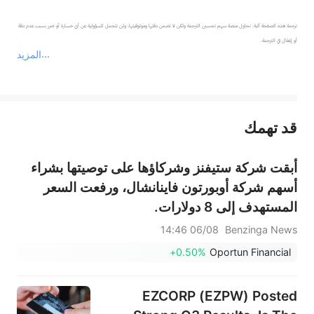
ترجمة هذه الصفحة آلية. تحاول منصة سهم تحسين الترجمة ولكن لا تضمن دقتها وموثوقيتها، ولن تتحمل المسؤولية عن أي خسارة أو ضرر بسبب عدم دقة 
المزيد
يمثل المحتوى أعلاه المسؤولية الشخصية للمؤلف وآرائه فقط، ولا يمثل أي مسؤولية لمنصة سهم، ولا يمكن لمنصة سهم تأكيد صحة ودقة ومصداقية المحتوى 
قد تهمك
عند الضرورة، يرجى استشارة مستشار استثمار محترف. لا تقدم منصة سهم أي مشورة استثمارية، ولا تقدم أي التزامات أو ضمانات.
أبقت شركة ستيفنز وشركاؤها على توصيتها بشراء
أسهم شركة أوبورتون فاينانشال، ورفعت السعر
المستهدف إلى 8 دولارات.
06/08 14:46
Benzinga News
+0.50%
Oportun Financial
EZCORP (EZPW) Posted