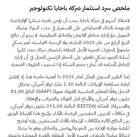
ملخص سرد استثمار شركة باجايا تكنولوجيز
لامتلاك أسهم في شركة باجايا، يجب أن تؤمن بقدرة شبكتها الإقراضية
المدعومة بالذكاء الاصطناعي على الاستمرار في جذب البنوك وشركاء
التمويل مع إدارة مخاطر الائتمان والمخاطر التنظيمية. لا يبدو أن نتائج
الربع الرابع من عام 2025 المتباينة، ولا الربحية القياسية، تُغير بشكلٍ
ملحوظٍ المحفزات قصيرة الأجل المتعلقة بانضمام شركاء جدد، لكنها
تُسلط الضوء بشكلٍ طفيفٍ على الخطر الرئيسي المتمثل في أن إدارة
المخاطر المُحكمة قد تُبطئ حجم الشبكة إذا استمرت الظروف الصعبة.
يُعدّ التقرير السنوي المعدّل لعام 2025 ذا أهمية خاصة هنا، إذ يُفصّل
كيفية مساهمة الإيرادات البالغة 1.30 مليار دولار أمريكي، وصافي
الدخل وفقًا للمعايير المحاسبية المقبولة عمومًا
(GAAP)
البالغ 81.00
مليون دولار أمريكي، والأرباح قبل الفوائد والضرائب والإهلاك
والاستهلاك المعدّلة
(EBITDA)
البالغة 371.00 مليون دولار أمريكي،
في مكافآت المديرين التنفيذيين المرجّحة بالأداء. ويُتيح هذا الارتباط الوثيق
بين النتائج المالية والمكافآت المرتبطة بالأداء للمستثمرين رؤية أوضح
لكيفية موازنة الإدارة بين النمو والهوامش والمخاطر، وهو ما يرتبط
ارتباطًا مباشرًا بالمحفزات قصيرة الأجل المتعلقة بالقدرة التمويلية واعتماد