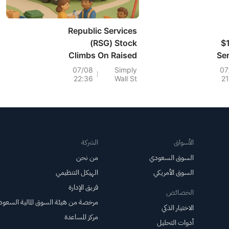
Republic Services
(RSG) Stock
$1
Climbs On Raised
Ser
Outlook And
07/08
Simply
07
22:36
Wall St
2
Pricing Strength
Wo
الأسواق
الشركة
السوق السعودي
من نحن
السوق الأمريكي
الهيكل التنظيمي
فريق الإدارة
الخصائص
مرخصة من هيئة السوق المالية السعود
الاختيار الذكي
مركز المساعدة
أدوات التحليل