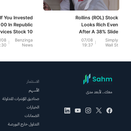
If You Invested
Rollins (ROL) Stock
00 In Republic
Looks Rich Even
vices Stock 10
After A 38% Slide
Years Ago, You
/08
Benzinga
07/08
Simply
1:30
News
19:37
Wall St
uld Have This
Much Today
الاستثمار
الأسهم
معك.. لأبعد مدى
صناديق المؤشرات المتداولة
الخيارات
الضمانات
التداول خارج البورصة