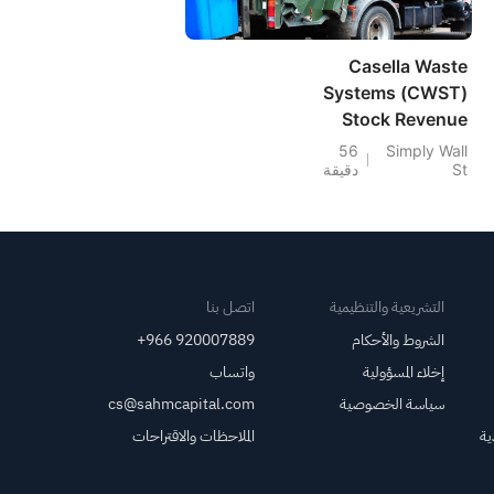
Casella Waste
Systems (CWST)
Stock Revenue
Strength Contrasts
56
Simply Wall
St
دقيقة
With Thin Margins
التشريعية والتنظيمية
اتصل بنا
الشروط والأحكام
+966 920007889
إخلاء المسؤولية
واتساب
سياسة الخصوصية
cs@sahmcapital.com
ية
الملاحظات والاقتراحات