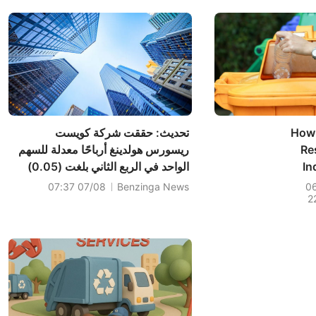
How 
تحديث: حققت شركة كويست
Re
ريسورس هولدينغ أرباحًا معدلة للسهم
In
الواحد في الربع الثاني بلغت (0.05)
دولارًا أمريكيًا، متجاوزة بذلك التوقعات
07/08 07:37
Benzinga News
0
2
التي بلغت (0.07) دولارًا أمريكيًا.
Int
A