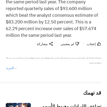
the same period last year. The company
reported quarterly sales of $93.600 million
which beat the analyst consensus estimate of
$83.200 million by 12.50 percent. This is a
62.29 percent increase over sales of $57.674
million the same period last year.
إعجاب
لم يعجبنى
مشاركة
ترجمة هذه الصفحة آلية. تحاول منصة سهم تحسين الترجمة ولكن لا تضمن دقتها وموثوقيتها، ولن تتحمل المسؤولية عن أي خسارة أو ضرر بسبب عدم دقة 
المزيد
يمثل المحتوى أعلاه المسؤولية الشخصية للمؤلف وآرائه فقط، ولا يمثل أي مسؤولية لمنصة سهم، ولا يمكن لمنصة سهم تأكيد صحة ودقة ومصداقية المحتوى 
قد تهمك
عند الضرورة، يرجى استشارة مستشار استثمار محترف. لا تقدم منصة سهم أي مشورة استثمارية، ولا تقدم أي التزامات أو ضمانات.
تضاعف الإيرادات وهبوط الأسهم