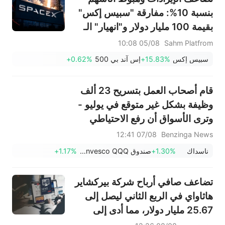
بنسبة 10%: مفارقة "سبيس إكس"
بقيمة 100 مليار دولار و"انهيار" الـ
912 مليون سهم... ما هي الخطوة
05/08 10:08
Sahm Platfrom
التالية في التداول؟
سبيس إكس
+15.83%
إس آند بي 500
+0.62%
قام أصحاب العمل بتسريح 23 ألف
وظيفة بشكل غير متوقع في يوليو -
وترى الأسواق أن رفع الاحتياطي
الفيدرالي لأسعار الفائدة في
07/08 12:41
Benzinga News
سبتمبر أقل احتمالاً.
ناسداك
+1.30%
صندوق Invesco QQQ، السلسلة 1
+1.17%
تضاعف صافي أرباح شركة بيركشاير
هاثاواي في الربع الثاني ليصل إلى
25.67 مليار دولار، مما أدى إلى
تسريع عمليات إعادة شراء الأسهم.