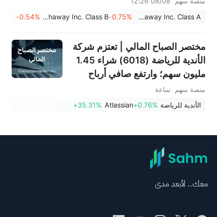
منصة سهم
08/08 12:26
-0.54%
Berkshire Hathaway Inc. Class B
-0.75%
Berkshire Hathaway Inc. Class A
مختصر الصباح المالي | تعتزم شركة
الأندية للرياضة (6018) شراء 1.45
مليون سهم؛ وارتفع صافي أرباح
شركة سماسكو (1834) بنسبة
منصة سهم
ساعة
51% في الربع الثاني؛ وقفزت أسهم
الأندية للرياضة
+0.76%
Atlassian
+35.31%
شركة أتلاسيان (TEAM) بنسبة
35% بفضل الأرباح القوية
معك.. لأبعد مدى