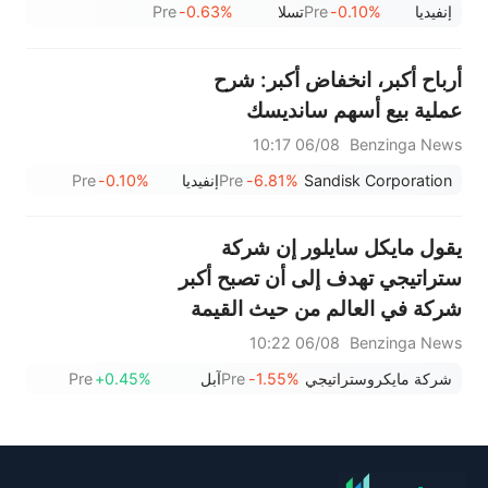
إنفيديا
-0.10%
Pre
تسلا
-0.63%
Pre
أرباح أكبر، انخفاض أكبر: شرح
عملية بيع أسهم سانديسك
06/08 10:17
Benzinga News
Sandisk Corporation
-6.81%
Pre
إنفيديا
-0.10%
Pre
يقول مايكل سايلور إن شركة
ستراتيجي تهدف إلى أن تصبح أكبر
شركة في العالم من حيث القيمة
السوقية - إليكم مقدار النمو
06/08 10:22
Benzinga News
المطلوب
شركة مايكروستراتيجي
-1.55%
Pre
آبل
+0.45%
Pre