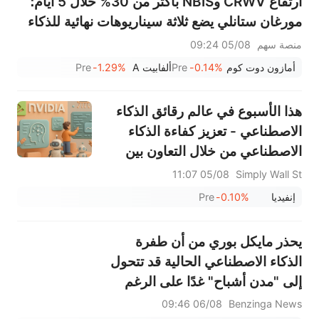
ارتفاع CRWV وNBIS بأكثر من 30% خلال 5 أيام؛
مورغان ستانلي يضع ثلاثة سيناريوهات نهائية للذكاء
الاصطناعي — من سيكون الفائز الأكبر؟
منصة سهم
05/08 09:24
أمازون دوت كوم
-0.14%
Pre
ألفابيت A
-1.29%
Pre
هذا الأسبوع في عالم رقائق الذكاء
الاصطناعي - تعزيز كفاءة الذكاء
الاصطناعي من خلال التعاون بين
Multiverse وQualcomm
05/08 11:07
Simply Wall St
إنفيديا
-0.10%
Pre
يحذر مايكل بوري من أن طفرة
الذكاء الاصطناعي الحالية قد تتحول
إلى "مدن أشباح" غدًا على الرغم
من الطلب المتزايد
06/08 09:46
Benzinga News