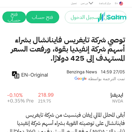
Pre
En
مركز المساعدة
من نحن
تحميل
فتح
التسجيل / تسجيل الدخول
فتح حساب
حساب
توصي شركة تايغريس فاينانشال بشراء
أسهم شركة إنفيديا بقوة، ورفعت السعر
المستهدف إلى 425 دولارًا.
Benzinga News
14:59 27/05
EN-Original
تمت الترجمة بواسطة
إنفيديا
218.99
-0.10%
+0.35%
Pre
219.75
NVDA
أبقى المحلل المالي إيفان فينسيث من شركة تايغريس
فاينانشال على توصيته القوية بشراء أسهم شركة إنفيديا
(ناسداك:
) ورفع السعر المستهدف من 360 دولارًا إلى
NVDA