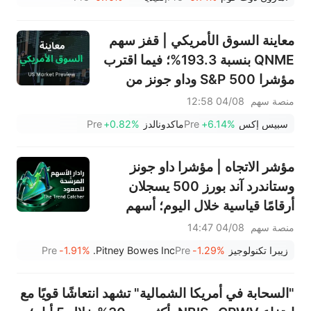
معاينة السوق الأمريكي | قفز سهم
QNME بنسبة 193.3%؛ فيما اقترب
مؤشرا S&P 500 وداو جونز من
مستويات قياسية بدعم من صفقة
منصة سهم
04/08 12:58
بيسنت بشأن الولايات المتحدة
سبيس إكس
+6.14%
Pre
ماكدونالدز
+0.82%
Pre
وإيران، مع تراجع أسعار النفط؛ بينما
تترقب الأسواق نتائج سبيس إكس
مؤشر الاتجاه | مؤشرا داو جونز
بعد إغلاق السوق؛ وقفز سهما PLTR
وستاندرد آند بورز 500 يسجلان
وCAT بعد
أرقامًا قياسية خلال اليوم؛ أسهم
PRLB (+7.34%) وWSM
منصة سهم
04/08 14:47
(+3.33%) تقود 4 اختراقات يومية؛
زيبرا تكنولوجيز
-1.29%
Pre
Pitney Bowes Inc.
-1.91%
Pre
أسهم شركات البصريات ترتفع،
وAAOI >16%، وPOET >14%
"السحابة في أمريكا الشمالية" تشهد انتعاشًا قويًا مع