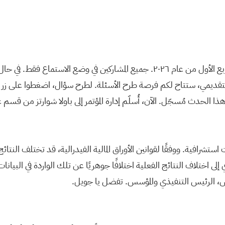
أهلاً وسهلاً بكم في مكالمة مؤتمر أسهم العقارات في الإسكندرية للربع الأول من عام ٢٦
لتقديمي، ستتاح لكم فرصة طرح الأسئلة. لطرح سؤال، اضغطوا على زر ا
ذا الحدث مُسجّل. الآن، أُسلّم إدارة المؤتمر إلى باولا شوارتز من قسم
استشرافية. ووفقًا لقوانين الأوراق المالية الفيدرالية، قد تختلف النتائج
اختلاف النتائج الفعلية اختلافًا جوهريًا عن تلك الواردة في البيانات ا
كوس، الرئيس التنفيذي والمؤسس. تفضل يا جويل.