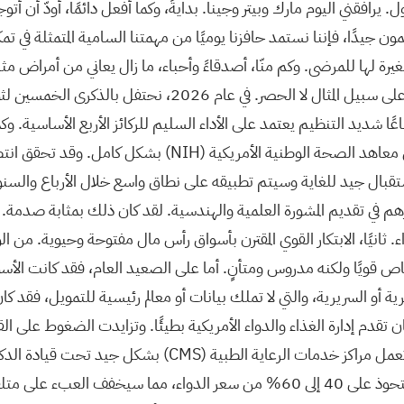
 الأول. يرافقني اليوم مارك وبيتر وجينا. بدايةً، وكما أفعل دائمًا، أودّ أ
يدًا، فإننا نستمد حافزنا يوميًا من مهمتنا السامية المتمثلة في تمكين
ة لها للمرضى. وكم منّا، أصدقاءً وأحباء، ما زال يعاني من أمراض 
والقولون، وسرطان الثدي، وغيرها من أنواع السرطان، والخرف، ع
قطاعًا شديد التنظيم يعتمد على الأداء السليم للركائز الأربع الأساسية. وك
 معاهد الصحة الوطنية الأمريكية
(NIH)
م في تقديم المشورة العلمية والهندسية. لقد كان ذلك بمثابة صدمة. 
ء. ثانيًا، الابتكار القوي المقترن بأسواق رأس مال مفتوحة وحيوية. من ا
خاص قويًا ولكنه مدروس ومتأنٍ. أما على الصعيد العام، فقد كانت الأسو
ة أو السريرية، والتي لا تملك بيانات أو معالم رئيسية للتمويل، فقد كان 
ان تقدم إدارة الغذاء والدواء الأمريكية بطيئًا. وتزايدت الضغوط على 
. تعمل مراكز خدمات الرعاية الطبية
(CMS)
بشكل جيد تحت قيادة الدكتور
تصور أنهم لم يتوصلوا إلى طريقة للاستغناء عن الوسيط الذي يستحوذ على 40 إلى 60% م