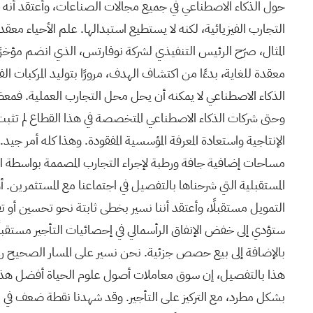
التجارب الفيزيائية، لكنه لا يستطيع استبدالها. علم الأحياء معقد 
معقدة للغاية، بدءًا من اكتشاف الهدف، مرورًا بتوليد المركبات ال
الذكاء الاصطناعي لا يمكنه أن يحل محل التجارب العملية. فمعظم 
وحتى شركات الذكاء الاصطناعي المتخصصة في هذا القطاع لم تثبت 
الإنتاجية واستعادة المعرفة المؤسسية المفقودة. وهذا كله أمر ج
مساحات إضافية جافة ورطبة لإجراء التجارب المصممة بواسطة الذكاء
المستقبلية التي شرحناها بالتفصيل في اجتماعنا مع المستثمرين. 
التمويل مستقبلًا، وأعتقد أننا نسير بخطى ثابتة نحو تحسين أو تق
ستؤدي إلى خفض الإنفاق الرأسمالي في إحصائيات التأجير مستقبلً
بالإضافة إلى بيع حصص جزئية. نحن نسير على المسار الصحيح رغم ه
بشكل مطرد، مع التركيز على التأجير. وقد شهدنا نقطة ضعف في التأج