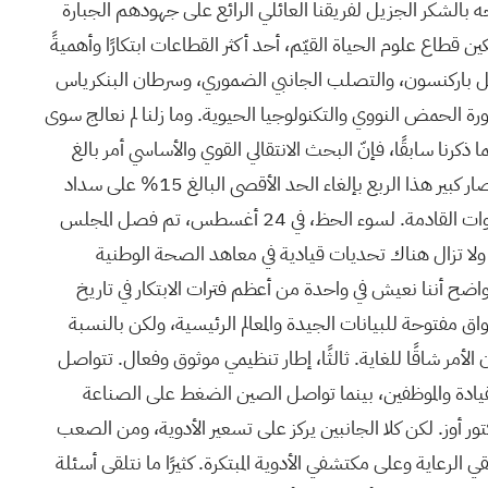
ن أتوجه بالشكر الجزيل لفريقنا العائلي الرائع على جهودهم الجبارة
 قطاع علوم الحياة القيّم، أحد أكثر القطاعات ابتكارًا وأهميةً
مثل باركنسون، والتصلب الجانبي الضموري، وسرطان البنكرياس
لى سبيل المثال لا الحصر. في عام 2026، نحتفل بالذكرى الخمسين لثورة الحمض النووي والتكنولوجيا الحيوية. وما زلنا لم نعالج سوى
ما ذكرنا سابقًا، فإنّ البحث الانتقالي القوي والأساسي أمر بالغ
بشكل كامل. وقد تحقق انتصار كبير هذا الربع بإلغاء الحد الأقصى البالغ 15% على سداد
التكاليف غير المباشرة للمؤسسات، وهو ما أعتقد أنه سيحظى باستقبال جيد للغاية وسيتم تطبيقه على نطاق واسع خلال الأرباع والسنوات القادمة. لسوء الحظ، في 24 أغسطس، تم فصل المجلس
ولا تزال هناك تحديات قيادية في معاهد الصحة الوطنية
لواضح أننا نعيش في واحدة من أعظم فترات الابتكار في تاريخ
اق مفتوحة للبيانات الجيدة والمعالم الرئيسية، ولكن بالنسبة
الأمر شاقًا للغاية. ثالثًا، إطار تنظيمي موثوق وفعال. تتواصل
القيادة والموظفين، بينما تواصل الصين الضغط على الصناعة
 أوز. لكن كلا الجانبين يركز على تسعير الأدوية، ومن الصعب
ن سعر الدواء، مما سيخفف العبء على متلقي الرعاية وعلى مكتشفي الأدوية المبتكرة. كثيرًا ما نتلقى أسئلة