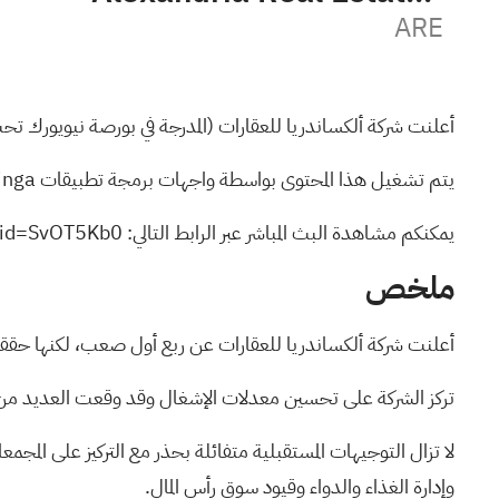
ARE
أعلنت شركة ألكساندريا للعقارات (المدرجة في بورصة نيويورك تح
يتم تشغيل هذا المحتوى بواسطة واجهات برمجة تطبيقات Benzinga. للحصول على بيانات مالية شاملة ونصوصها، تفضل بزيارة
يمكنكم مشاهدة البث المباشر عبر الرابط التالي:
stid=SvOT5Kb0
ملخص
أعلنت شركة ألكساندريا للعقارات عن ربع أول صعب، لكنها حققت ت
تركز الشركة على تحسين معدلات الإشغال وقد وقعت العديد من خط
لا تزال التوجيهات المستقبلية متفائلة بحذر مع التركيز على الم
وإدارة الغذاء والدواء وقيود سوق رأس المال.