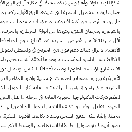
شكرًا لكِ يا باولا. وأهلًا وسهلًا بكم جميعًا في مكالمة أرباح الربع
خلال ظروف التشغيل الصعبة التي شهدها الربع الأول. وكما يعلمون ج
على وجه الأرض، من اكتشاف وتقديم علاجات منقذة للحياة ومغير
أقل من 10% من الأمراض البشرية. يُعدّ قطاع علوم الحياة 
الأهمية. لا يزال هناك دعم قوي من الحزبين في واشنطن لتمويل
الاستشاري لمؤسسة العلوم الوطنية
(NSF)
بالكامل. ويتمثل دوره
الأمريكية ووزارة الصحة والخدمات الإنسانية وإدارة الغذاء والدوا
البشرية، ولكن أسواق رأس المال انتقائية للغاية. كان التمويل ال
لمعظم شركات التكنولوجيا الحيوية العامة في مرحلة ما قبل السريري
الجهود لتقليل الوقت والتكلفة اللازمين لدخول العيادة وإليها. ك
محليًا. رابعًا، بيئة الدفع الصحي وسداد تكاليف الأدوية المبتكرة