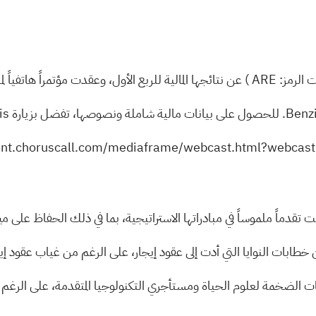
ت الرمز:
ARE
) عن نتائجها المالية للربع الأول، وعقدت مؤتمراً هاتفياً لم
s/
vent.choruscall.com/mediaframe/webcast.html?webca
قدماً ملموساً في مبادراتها الاستراتيجية، بما في ذلك الحفاظ على مي
ابات النوايا التي أدت إلى عقود إيجار، على الرغم من غياب عقود إيج
جمعات الضخمة لعلوم الحياة ومستأجري التكنولوجيا المتقدمة، على الر