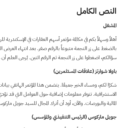
النص الكامل
المشغل
بالضغط على زر النجمة متبوعاً بالرقم صفر. بعد انتهاء العرض ا
سؤالكم، اضغطوا على زر النجمة ثم الرقم اثنين. يُرجى العلم أن ه
باولا شوارتز (علاقات المستثمرين)
شكرًا لكم، ومساء الخير جميعًا. يتضمن هذا المؤتمر الهاتفي بيانات 
الاستشرافية. تتوفر معلومات إضافية حول العوامل التي قد تؤدي إلى 
المالية والبورصات. والآن، أود أن أترك المجال للسيد جويل مار
جويل ماركوس (الرئيس التنفيذي والمؤسس)