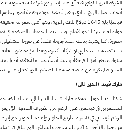
الشركة الذي لم نوقع فيه أي عقد إيجار مع شركة تقنية حيوية عام
مواصلة مسيرتنا نحو الأمام. وستستمر المجمعات الضخمة في تمييزن
السنوية المتكررة من منصة مجمعنا الضخم، التي نعمل عليها بجد. و
مارك فيندا (المدير المالي)
شكرًا لك يا جويل. معكم مارك فيندا، المدير المالي. مساء الخير جميعًا. بدايةً، أتقدم بالتهنئة لفريق ألكساندريا بأكمله على التنفيذ التشغيلي المتميز لخطوات خطتنا المستقبلية التي حددناها في يوم المستثمرين في ديسمبر، على الرغم من الظروف الصعبة التي يمر بها القطاع، بما في ذلك: أولًا، الأداء المتميز في تلبية طلبات التأجير في أكبر أسواقنا مقارنةً بحصتنا السوقية. سأتطرق إلى ذلك لاحقًا. ثانيًا، الزخم الإيجابي في تأجير مشاريع التطوير وإعادة التطوير، مع إبرام عقود إيجار التطوير وإعادة التطوير وخطابات النوايا التي بلغ مجموعها 394,000 قدم مربع. ثالثًا، التركيز على تحسين معدلات الإشغال من خلال التأجير التراكمي للمساحات الشاغرة التي تبلغ 1.1 مليون قدم مربع، والتي سيتم تسليمها في سبتمبر في المتوسط. رابعًا، استمرار توفير نفقات الإدارة العامة بمقدار 7.4 مليون دولار مقارنةً بالمتوسط الفصلي لعام 2024. خامسًا، تحقيق مكسب قدره 366 مليون دولار من خلال طرح سنداتنا غير المضمونة، مما خفض إجمالي ديوننا. سادسًا، جهود جمع التمويل الكبيرة التي بلغت 2.2 مليار دولار من عمليات التصفية والبيع، مع وجود فوائد جزئية معلقة أو محددة وقيد التنفيذ. بلغ صافي التدفقات النقدية التشغيلية للسهم المخفف المعدل 1.73 دولار أمريكي للربع الأول من عام 2026، وأكدنا نقطة المنتصف لتوقعاتنا لصافي التدفقات النقدية التشغيلية للسهم المخفف المعدل لعام 2026 عند أدنى مستوى له وهو 6.40 دولار أمريكي، مع تضييق النطاق. بلغ حجم التأجير خلال الربع 647,000 قدم مربع. ويعود انخفاض إجمالي حجم التأجير إلى عاملين رئيسيين: أولهما، كما هو متوقع، انخفاض تجديد العقود في المساحات المتاحة نظرًا لوجود 657,000 قدم مربع من المساحات الرئيسية التي انتهت عقود إيجارها والتي توقعنا أن تصبح شاغرة خلال الربع؛ وثانيهما، محدودية الطلب من شركات التكنولوجيا الحيوية العامة، حيث لم تُسجل أي عمليات تأجير في الربع الأول، وهي شريحة من قاعدة عملائنا تمثل 25% من إيرادات الإيجار السنوية. ومن الجوانب الإيجابية للربع، الزخم الإيجابي في تأجير المساحات التطويرية، حيث تم توقيع عقود لتأجير 118,000 قدم مربع، بالإضافة إلى توقيع خطابات نوايا لتأجير 276,000 قدم مربع أخرى لمساحات التطوير وإعادة التطوير القائمة. بالنظر إلى الربع الثاني، نتوقع ارتفاعًا في إجمالي حجم التأجير بنحو 900,000 قدم مربع، نظرًا للنشاط المبكر حتى الآن. وقد تعرضت فترات الإيجار المجاني وتغييرات أسعار الإيجار على المساحات المجددة والمتاحة لضغوط في الربع الأول من عام 2026، مما يعكس واقع السوق، ويتضمن ذلك عقد إيجار لمساحة 48,000 قدم مربع في مبنى 40 أرسنال وواترتاون لمدة 12 عامًا، والذي ساهم بشكل كبير في خفض سعر الإيجار بنحو 15% و15.8% على أساس نقدي خلال الربع. ولا تزال الإسكندرية تهيمن على أكبر أسواقنا. وهذه نتيجة مهمة للغاية في أكبر ثلاثة أسواق لدينا. خلال الربع الأول من عام 2026، استحوذنا في المتوسط على ضعف حجم التأجير تقريبًا مقارنة بحصتنا السوقية في مجال العقارات المتعلقة بعلوم الحياة. ففي منطقة بوسطن الكبرى، استحوذنا على ما يقرب من 20% من إجمالي عقود الإيجار في السوق، أي ما يعادل 153% من حصتنا السوقية. أما في منطقة خليج سان فرانسيسكو، فقد استحوذنا على 30% من إجمالي عقود الإيجار في السوق، أي ما يعادل 253% من حصتنا السوقية. أما في سان دييغو، فقد استحوذنا على ما يقارب 67% من إجمالي عقود الإيجار في السوق، أي ما يعادل 208% من حصتنا السوقية. تُبرز هذه الإحصائيات ريادة ألكساندريا في رعاية العلامات التجارية، وحرمها الجامعي الضخم، وموقعها المتميز، وفريقها الأفضل في هذا المجال. بلغ معدل الإشغال في نهاية الربع الأول من عام 2026 نسبة 87.7%، بانخفاض قدره 320 نقطة أساسية عن الربع السابق، ويعود ذلك بشكل رئيسي إلى إخلاء 657,000 قدم مربع من عقود الإيجار الرئيسية المعروفة خلال الربع. لدينا 747,000 قدم مربع إضافية من عقود الإيجار الرئيس