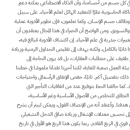
 الصناعات، وأعتقد أنه من الإنصاف القول إن معظمكم يعلم الآن أن لدينا 37 تريليون خلية في كل جسم من أجسامنا، وأن الذكاء الاصطناعي يمكنه دعم
حاكاة الحاسوبية نظرًا للتعقيد الهائل لعلم الأحياء. على سبيل
 التنفيذي لشركة نوفارتس، الذي انضم مؤخرًا إلى مجلس إدارة أنثروبيك، بأننا لا نفهم اليوم سوى أقل من 5% من وظائف جسم الإنسان. وكما تعلمون، فإن تطوير الأدوية عملية
ية والتسويق. ومن الواضح أن الخبراء في هذا المجال يعتقدون أن
رات جذرية في علم الأحياء. إن اكتشاف الأدوية مُبالغ فيه،
اتيًا بالكامل، ولكنه يهدف إلى تقليص الجداول الزمنية وزيادة
ثير طفيف على متطلبات العقارات، بل قد يرون الحاجة إلى
ئة العمل صعبة للغاية، لكننا أحرزنا تقدمًا ملموسًا في خطتنا
ذلك بتفصيل أكبر. ثانيًا، خفض الإنفاق الرأسمالي واحتياجات
 كما حالفنا الحظ بتوقيع عدد من اتفاقيات التأجير التي
عة النطاق للتخلص من الأصول الأساسية وغير الأساسية،
 هدفنا. وأعتقد أنه من الإنصاف القول، ويمكن لبيتر أن يشرح
املات أصول علوم الحياة أفضل هذا العام مما كان عليه العام الماضي، ولدينا ثقة كبيرة في ذلك. ٤- نسعى إلى تحسين معدلات الإشغال وزيادة صافي الدخل التشغيلي
وي في الربع القادم. ربما يكون هذا الربع هو الأول في تاريخ