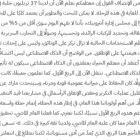
حول الذكاء الاصطناعي في جميع مجالات
للغاية في هذه المرحلة. لا يمكن للبحث والتطوير أن يعتمد كليًا على الم
المثال، صرّح الرئيس
فعّالة، وتحديد المركبات الرائدة، وتحسينها، وصولًا إلى التجارب السرير
الاستخدامات الحالية لا تزال تركز على الوثائق، وليس على إحداث تغيي
هيمنتها على الإطلاق. من الواضح أن الذكاء الاصطناعي ليس اكتشافًا ذ
يد. أعتقد أن معظم الخبراء يعتقدون أن الذكاء الاصطناعي سيكون له تأ
 الاصطناعي. ننتقل الآن إلى الربع الأول. كما تعلمون جميعًا، كانت بي
أولًا، كان الحفاظ على ميزانية عمومية قوية ومرنة، وسيتحدث مارك عن 
ليل عمليات التكرير وخفض الإنفاق الرأسمالي في مشاريعنا قيد التنفيذ.
ا. من أهم أولوياتنا هذا العام، في إطار هذه الخطة، إتمام خطة واس
دوء الربع الأول نسبيًا، لكننا نعتزم، كما فعلنا العام الماضي، تحقيق
هذا بالتفصيل، إن سوق مع
ير هذا الربع، الذي يُعدّ من أدنى مستوياتنا، لكننا نتطلع إلى انتعاش ق