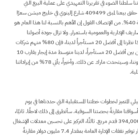
ا سلطنا الضوء في تقريرنا التمهيدي على عملية البيع التي
أُنجزت خلال الربع الرابع، وهي تُجسّد جودة وقيمة أصول علوم الحياة الأساسية التي ما زلنا نحتفظ بها، لا سيما في المجمع الضخم. وقد حقق بيعنا لمبنى 409499 شارع إلينوي في خليج ميشن سعرًا
قياسيًا بلغ 1645 دولارًا للقدم المربع، وهو أعلى سعر تم تحقيقه على الإطلاق لأصول المختبرات في سان فرانسيسكو، وكان يشغل بنسبة 40%. من الإنصاف القول إن الأهم بالنسبة لنا هذا العام هو
يف الإدارية والعمومية باستمرار. ولا تزال جودة أصولنا
متميزة، كما يشهد بذلك مستأجرونا، فضلاً عن تميزنا التشغيلي وفريقنا الذي يُعدّ الأفضل في فئته. وأعتقد أنه من الإنصاف القول إنه إذا نظرنا إلى أفضل 20 مستأجراً لدينا، فإن 80% منهم شركات
ذات تصنيف استثماري أو شركات كبيرة، وهذا أمرٌ مطمئن للغاية. ويأتي 55% من إجمالي إيراداتنا السنوية المتكررة من هذه الشركات. ومن بين أفضل 20 مستأجراً، لدينا متوسط مدة إيجار يقارب 10
سنوات، وهو أمرٌ رائع حقاً، ولدينا أيضاً، على ما أعتقد، أطول متوسط مدة إيجار، ليس من حيث القيمة الإجمالية، بل من حيث مدة ديوننا، وسيتحدث مارك عن ذلك. وأخيراً، يأتي 78% من إيراداتنا
ية.
ن الربع السابق. يعود الانخفاض بشكل أساسي إلى توقف أنشطة البناء والتحضير للبناء في الأصول التي تم بيعها أو تحديدها للبيع في الربع الأخير من عام 2025. نتوقع انخفاض الفوائد الرأسمالية في النصف الثاني من عام 2026 نتيجةً لمجموعة من العوامل، تشمل أولاً إنجاز وتسليم بعض مشاريع التطوير وإعادة التطوير الحالية قيد الإنشاء، وثانياً احتمال توقف أو تصرف نهائي في بعض الأراضي، بما في ذلك جزء من الأراضي التي يبلغ متوسط أساسها العقاري 1.2 مليار، مع مراحل ما قبل البناء في أغسطس 2026 على أساس متوسط مرجح. لذا، خفضنا توقعاتنا للفوائد الرأسمالية بمقدار 5 ملايين عند منتصف نطاقنا، مع زيادة مقابلة في مصروفات الفائدة نتيجةً للإنجاز المبكر المتوقع لبعض مراحل البناء والتحضير للبناء، والتوقفات المتعلقة بالعديد من المشاريع في النصف الثاني من عام 2026. عند البدء في الإفصاحات المتعلقة بالفوائد الرأسمالية، يجب تسليط الضوء على مراحل البناء والتحضير للبناء مصنفةً حسب السنة، بما في ذلك: أولاً، الأراضي التي يبلغ أساسها العقاري 567 مليون، مع مراحل ما قبل البناء في أبريل 2027 على أساس متوسط مرجح، وثانياً، مشاريع التطوير وإعادة التطوير. تخضع حاليًا للتقييم استراتيجية أعمال ومالية بقيمة 1.3 مليار دولار موزعة على خمسة مشاريع، مع تحديد مراحل إنشائية في مارس 2027 على أساس متوسط مرجح. نواصل تقييم كل مشروع على حدة. في حال قررنا مستقبلًا عدم المضي قدمًا في هذه المشاريع بعد هذه المراحل الإنشائية، سيتوقف رسملة الفوائد لهذه المشاريع، بالإضافة إلى تكاليف المشاريع الأخرى ذات الصلة، بما في ذلك الرواتب، والموضحة في الصفحة 42 من حزمة المعلومات التكميلية. لدينا مشاريع قيد الإنشاء بمساحة 1.9 مليون قدم مربع، ومن المتوقع أن تستقر حتى عام 2028، وهي مؤجرة بنسبة 77%، بما في ذلك حوالي 600 ألف قدم مربع من المتوقع أن تستقر في عام 2026 بنسبة تأجير 93%. كما لدينا 1.6 مليون قدم مربع موزعة على خمسة مشاريع مختلفة نقوم بتقييم استراتيجية أعمالها وماليتها. سأستعرض أولًا أكبر أربعة مشاريع، أولها مشروع 421 بارك درايف، الواقع في مجمع فينواي ميجا التابع لنا. هذا مشروع تطويري جديد كليًا مخصص للاستخدام المختبري. نتوقع أن يكون هذا المشروع جذابًا للعديد من المؤسسات المجاورة، وسيعتمد نجاحه على اهتمام المستأجرين، ونتوقع تحقيق مراحل بناء حاسمة في أوائل عام 2027، والتي نقوم بتقييمها حاليًا. ثانيًا، يقع مبنى 40 سيلفان رود في مجمع والتهام ميجا التابع لنا. نعتقد أن هذا المشروع قد يكون جذابًا لمستأجري التكنولوجيا المتقدمة الذين قد يجدون بعض عناصر المبنى جذابة، وقد لا يحتاجون إلى تحويله بالكامل إلى مختبر. يتضمن هذا المشروع مراحل بناء حاسمة في النصف الثاني من عام 2026، والتي نقوم بتقييمها بعناية أيضًا. ثالثًا، يقع مبنى 311 أرسنال ستريت في مجمع أرسنال أون ذا تشارلز ميجا التابع لنا في ووترتاون بمنطقة بوسطن الكبرى، وهو متكامل معه بشكل كبير. نشهد إقبالًا جيدًا على هذا المشروع من مستخدمي التكنولوجيا المتقدمة، وقد أبرمنا مؤخرًا خطابات نوايا لأربعة مستأجرين لمساحة تقارب 82,000 قدم مربع، مما رفع نسبة التفاوض على عقد الإيجار لهذا المشروع إلى 28%. رابعًا، يقع مبنى 3000 مينيوتمان رود في مجمعنا الضخم على طول الطريق 495 شمال بوسطن. نعتقد أن هذا الموقع سيكون جذابًا لمستأجري التكنولوجيا المتقدمة، كما يتضح من خطاب النوايا الذي وقعناه مؤخرًا لاستئجار جزء من المشروع، بمساحة 160,000 قدم مربع، في كل من 311 شارع أرسنال و3000 طريق مينيت إند. في حال إتمام عق