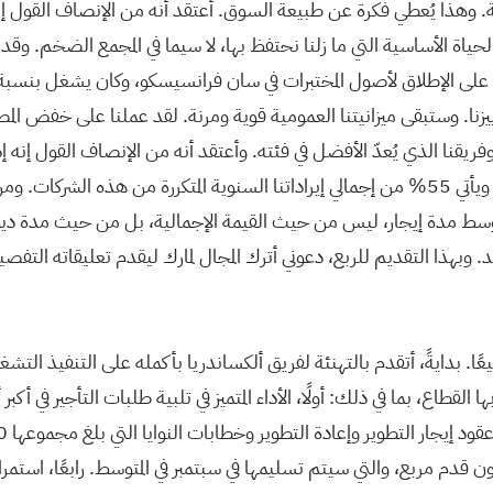
ة. وهذا يُعطي فكرة عن طبيعة السوق. أعتقد أنه من الإنصاف القول إنن
ا. وستبقى ميزانيتنا العمومية قوية ومرنة. لقد عملنا على خفض المصار
بهذا التقديم للربع، دعوني أترك المجال لمارك ليقدم تعليقاته التفصيل
ية التي من المتوقع إخلاؤها في عام 2026، مع توقع انتهاء حوالي 45% منها في الربع الثاني، مما قد يُؤثر على معدل الإشغال في الربع الثاني من عام 2026. أما بالنسبة للنصف الثاني من عام 2026، فنتوقع أن يستفيد معدل الإشغال من 1.1 مليون قدم مربع من المساحات الشاغرة التي تم تأجيرها، والتي من المتوقع تسليمها في سبتمبر، وذلك بناءً على المتوسط المرجح. قمنا بتحديث متوسط نطاق توقعاتنا لمعدل الإشغال بنهاية عام 2026 من 88.5% إلى 87%، أي بانخفاض قدره 1.5%، ويعود ذلك بشكل أساسي إلى انخفاض العائد المتوقع من بيع عدد من العقارات التي لديها مساحات شاغرة. كانت توقعاتنا الأولية تفترض عائدًا بنسبة 2%، بينما نفترض الآن عائدًا بنسبة 1% تقريبًا، نظرًا لانخفاض توقعاتنا لبيع العديد من الأصول ذات المساحات الشاغرة الكبيرة. ومن الجدير بالذكر أننا شهدنا إقبالًا جيدًا على تأجير بعض هذه العقارات. ومع وجود مساحات شاغرة، يواصل المستأجرون إعطاء الأولوية لجودة العقار، والموقع، وأفضل العمليات، والرعاية، وثقة العلامة التجارية، وهي عوامل تميز شركة ألكساندريا، بالإضافة إلى مجمعاتنا الضخمة التي تمثل 78% من إجمالي إيرادات الإيجار السنوية لدينا في الربع الأول من عام 2026. والأهم من ذلك، أن هذا أدى إلى تفوق ملحوظ في أداء الإشغال لشركة ألكساندريا، حيث تراوحت نسبة الإشغال بين منتصف وأواخر الثمانينيات في أكبر ثلاثة أسواق لدينا، مقارنةً بنسبة الإشغال في السوق التي تراوحت بين منتصف وأواخر السبعينيات في نفس هذه الأسواق. في نهاية الربع الأول من عام 2026، انخفض صافي الدخل التشغيلي للعقارات القائمة بنسبة 11.9% و11.7% على أساس نقدي، ويعود ذلك بشكل رئيسي إلى انخفاض معدل الإشغال. وتماشياً مع تعليقي خلال مكالمة الأرباح الأخيرة، نتوقع أداءً أقوى في النصف الثاني من عام 2026 مدفوعاً بشكل أساسي بتحسن معدل الإشغال مقارنةً بالفترة نفسها من العام السابق. ومن المهم أيضاً الإشارة إلى أن معدل الإشغال المتوقع لمجموعة العقارات القائمة لدينا كان أقل أيضاً في النصف الثاني من عام 2025 مقارنةً بالنصف الأول منه، وهو ما يُفترض، في حال ثبات العوامل الأخرى، أن يُحسّن أداء العقارات القائمة في النصف الثاني من عام 2026. وقد قمنا بتحديث نقطة المنتصف لنطاق توقعاتنا لصافي الدخل التشغيلي للعقارات القائمة من انخفاض بنسبة 8.5% إلى انخفاض بنسبة 9.5%، أي بانخفاض قدره 1%، وذلك نتيجةً لانخفاض الفائدة المتوقعة من مجموعة من العقارات التي سيتم التخلص منها والتي تحتوي على مساحات شاغرة، على غرار الديناميكيات التي وصفتها لتغيير توقعات معدل الإشغال. على الرغم من التحديات الراهنة في سوق العقارات التابع لشركة لايف سينس، فإننا ما زلنا نستفيد من قاعدة مستأجرين عالية الجودة، حيث يأتي 55% من إيرادات الإيجار السنوية من مستأجرين ذوي تصنيف استثماري أو شركات مساهمة عامة كبيرة، مع فترات إيجار متبقية طويلة تصل إلى سبع سنوات ونصف، ومتوسط زيادات في الإيجار يقارب 3% في 97% من عقود الإيجار، وهوامش ربح قبل الفوائد والضرائب والإهلاك والاستهلاك قوية بلغت 66% للربع الأول من عام 2026. ونواصل التركيز على أحد ركائز استراتيجيتنا المستقبلية، والذي يتضمن النجاح المستمر في خفض نفقات الإدارة العامة والإدارية. ما زلنا ملتزمين بنطاق توقعاتنا لعام 2026، والذي يتراوح بين 134 و154 مليون دولار، وهو ما يمثل وفورات بنسبة 14% تقريبًا عند نقطة المنتصف مقارنةً بمؤشرنا المرجعي لعام 2024، أو ما يقارب 24 مليون دولار من الوفورات السنوية مجتمعةً لعامي 2025 و2026. نتوقع وفورات في نفقات الإدارة والعموميات تبلغ حوالي 76 مليون دولار إجمالًا مقارنةً بعام 2024، ونسبة نفقات الإدارة والعموميات خلال الاثني عشر شهرًا الماضية من صافي الدخل التشغيلي حتى الربع الأول من عام 2026، والتي تبلغ 6%، أي أقل من نصف متوسط جميع صناديق الاستثمار العقاري المدرجة في مؤشر S&P 500 خلال السنوات الثلاث الماضية، والذي يبلغ حوالي 14.3% للربع الأول من عام 2026. بلغت الأرباح المحققة المضمنة في صافي التدفقات النقدية التشغيلية للسهم المخفف من استثماراتنا في المشاريع 18 مليون دولار، وقد عدّلنا نطاق توقعاتنا للأرباح الاستثمارية المحققة لعام 2026 ليتراوح بين 60 و90 مليون دولار. بلغت الفوائد الرأسمالية للربع الأول من عام 2026، 70 مليون دولار، بانخفاض قدره 12 مليون دولار تقريبًا ع