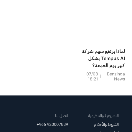
لماذا يرتفع سهم شركة
Tempus AI بشكل
كبير يوم الجمعة؟
07/08
Benzinga
18:21
News
التشريعية والتنظيمية
اتصل بنا
الشروط والأحكام
+966 920007889