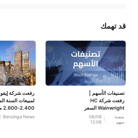
قد تهمك
تصنيفات الأسهم |
رفعت شركة إيفولن
رفعت شركة HC
Wainwright السعر
600
المستهدف لسهم
.700
منصة
06/08
Benzinga News
سهم
12:06
Precigen (PGEN)
إلى 18 دولار، ما يشير
دولار.
إلى إمكانية ارتفاعه