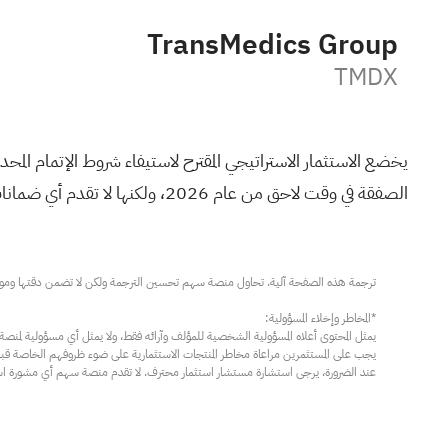
TransMedics Group
TMDX
يخضع الاستثمار الاستراتيجي المقترح لاستيفاء شروط الإتمام المحد
الصفقة في وقت لاحق من عام 2026، ولكنها لا تقدم أي ضمانات بشأن إتمامها. ولم يتم الكشف عن الشروط المالية.
عند الضرورة، يرجى استشارة مستشار استثمار محترف. لا تقدم منصة سهم أي مشورة استثم