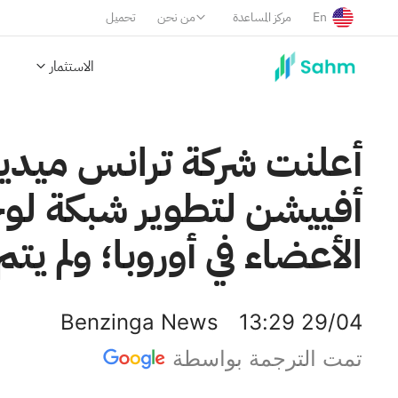
En
مركز المساعدة
من نحن
تحميل
الاستثمار
أعلنت شركة ترانس ميديكس
أفييشن لتطوير شبكة لو
الأعضاء في أوروبا؛ ولم ي
Benzinga News
13:29 29/04
تمت الترجمة بواسطة