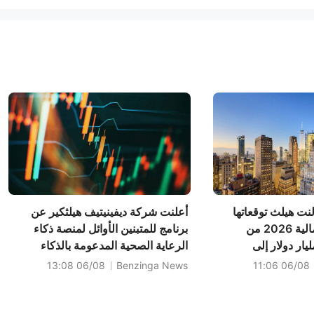
ت هيلث توقعاتها
أعلنت شركة ديفينيتيف هيلثكير عن
لمبيعات السنة المالية 2026 من
برنامج للمتبنين الأوائل لمنصة ذكاء
2.400-2. مليار دولار إلى
الرعاية الصحية المدعومة بالذكاء
2.600-2 مليار دولار، مقارنةً
الاصطناعي، مع خطة لإتاحتها بشكل
06/08 13:08
Benzinga News
06/08 11:06
بتوقعات سابقة بلغت 2.503 مليار
عام في أواخر عام 2026