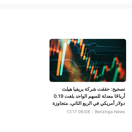
تصحيح: حققت شركة بريفيا هيلث
أرباحًا معدلة للسهم الواحد بلغت 0.19
دولار أمريكي في الربع الثاني، متجاوزة
التوقعات البالغة 0.07 دولار أمريكي،
06/08 13:17
Benzinga News
كما تجاوزت مبيعاتها 632.600 مليون
دولار أمريكي التوقعات البالغة
599.186 مليون دولار أمريكي.