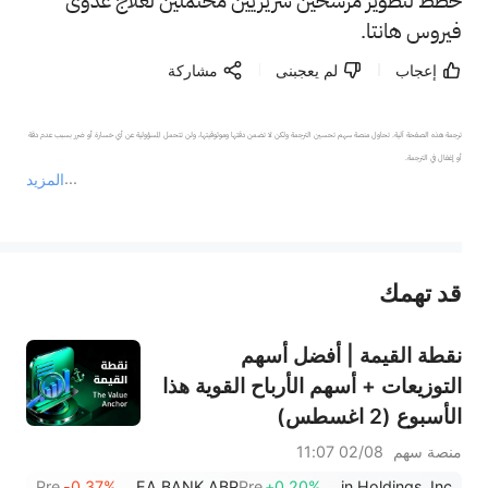
خطط لتطوير مرشحين سريريين محتملين لعلاج عدوى
فيروس هانتا.
إعجاب
لم يعجبنى
مشاركة
ترجمة هذه الصفحة آلية. تحاول منصة سهم تحسين الترجمة ولكن لا تضمن دقتها وموثوقيتها، ولن تتحمل المسؤولية عن أي خسارة أو ضرر بسبب عدم دقة 
المزيد
يمثل المحتوى أعلاه المسؤولية الشخصية للمؤلف وآرائه فقط، ولا يمثل أي مسؤولية لمنصة سهم، ولا يمكن لمنصة سهم تأكيد صحة ودقة ومصداقية المحتوى 
قد تهمك
عند الضرورة، يرجى استشارة مستشار استثمار محترف. لا تقدم منصة سهم أي مشورة استثمارية، ولا تقدم أي التزامات أو ضمانات.
نقطة القيمة | أفضل أسهم
التوزيعات + أسهم الأرباح القوية هذا
الأسبوع (2 اغسطس)
منصة سهم
02/08 11:07
Pre
-0.37%
NORDEA BANK ABP
Pre
+0.20%
OneMain Holdings, Inc.