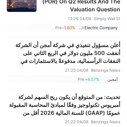
(POR) On Q2 Results And The
Valuation Question
04/08 13:26
Simply Wall St
Pre
-1.60%
Portland General Electric Company
أعلن مسؤول تنفيذي في شركة أمجن أن الشركة
أنفقت 500 مليون دولار في الربع الثاني على
النفقات الرأسمالية، مدفوعةً بالاستثمارات في
مواقع التصنيع الأمريكية؛ وتتوقع الشركة استمرار
04/08 21:23
Benzinga News
إنفاق حوالي 2.6 مليار دولار على النفقات
أمجين
+4.57%
Pre
الرأسمالية في عام 2026 لزيادة الط...
تحديث: من المتوقع أن يكون ربح السهم لشركة
أمبريوس تكنولوجيز وفقًا لمبادئ المحاسبة المقبولة
عمومًا (GAAP) للسنة المالية 2026 أقل من
(0.08) دولار أمريكي مقابل (0.07) دولار أمريكي
04/08 21:22
Benzinga News