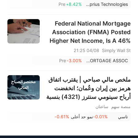
تقديريًا؛ ومن المتوقع أن تتجاوز الإيرادات للسنة
Pre
+8.42%
Amprius Technologies
المالية 2026 مبلغ 140....
Federal National Mortgage
Association (FNMA) Posted
Higher Net Income, Is A 46%
Undervalued View Justified?
04/08 21:25
Simply Wall St
Pre
-3.00%
FEDERAL NATIONAL MORTGAGE ASSOC
ملخص مالي صباحي | يقترب اتفاق
هرمز بين إيران وعُمان؛ انخفضت
أرباح سينومي سنترز (4321) بنسبة
15%؛ بينما ارتفعت أرباح أسمنت
منصة سهم
ساعتان
ينبع (3060) بنسبة 34%؛ وانخفض
تاسي
-0.01%
نمو حد أعلى
-0.61%
سهم سانديسك بنسبة 7% بسبب
توقعات الربع الأول