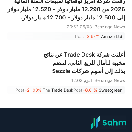
رفعت شركة أمريز توقعاتها لمبيعات السنة المالية
2026 من 12.290 مليار دولار - 12.520 مليار دولار
إلى 12.500 مليار دولار - 12.700 مليار دولار،
مقارنةً بتوقعات سابقة بلغت 12.464 مليار دولار.
06/08 20:52
Benzinga News
Post
-8.94%
Amrize Ltd
أعلنت شركة Trade Desk عن نتائج
مخيبة للآمال للربع الثاني، لتنضم
بذلك إلى أسهم شركات Sezzle
وResmed وOuster وغيرها من
Benzinga News
اليوم 12:02
الأسهم الكبيرة التي شهدت انخفاضًا
Post
-21.90%
The Trade Desk
Post
-8.01%
Sweetgreen
في جلسة ما قبل افتتاح السوق يوم
الجمعة.