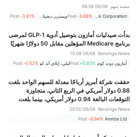
منصة سهم
06/08 08:58
Sandisk Corporation
-3.68%
Post
ويسترن ديجيتال كورب
-3.81%
Post
بدأت صيدليات أمازون بتوصيل أدوية GLP-1 لمرضى
برنامج Medicare المؤهلين مقابل 50 دولارًا شهريًا
06/08 10:08
Benzinga News
أمازون دوت كوم
+0.82%
Post
ليلي، إيلاي آند كو
-0.52%
Post
حققت شركة أمريز أرباحًا معدلة للسهم الواحد بلغت
0.88 دولار أمريكي في الربع الثاني، متجاوزة
التوقعات البالغة 0.94 دولار أمريكي، بينما بلغت
مبيعاتها 3.494 مليار دولار أمريكي، متجاوزة
06/08 20:50
Benzinga News
التوقعات البالغة 3.365 مليار دولار أمريكي.
Post
-8.94%
Amrize Ltd