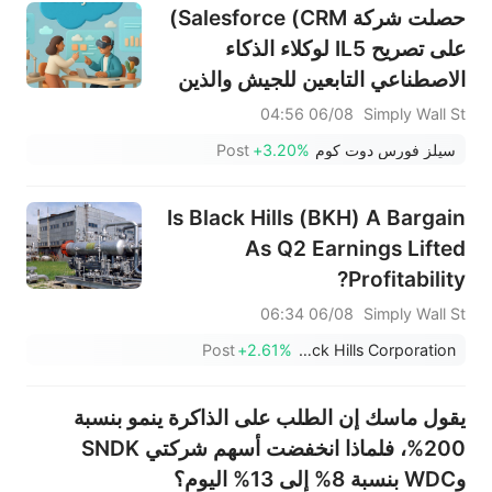
حصلت شركة Salesforce (CRM)
على تصريح IL5 لوكلاء الذكاء
الاصطناعي التابعين للجيش والذين
يخدمون الملايين
06/08 04:56
Simply Wall St
سيلز فورس دوت كوم
+3.20%
Post
Is Black Hills (BKH) A Bargain
As Q2 Earnings Lifted
Profitability?
06/08 06:34
Simply Wall St
Post
+2.61%
Black Hills Corporation
يقول ماسك إن الطلب على الذاكرة ينمو بنسبة
200%، فلماذا انخفضت أسهم شركتي SNDK
وWDC بنسبة 8% إلى 13% اليوم؟