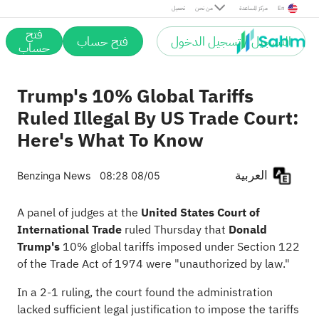
En
مركز المساعدة
من نحن
تحميل
فتح
التسجيل / تسجيل الدخول
فتح حساب
حساب
Trump's 10% Global Tariffs
Ruled Illegal By US Trade Court:
Here's What To Know
العربية
Benzinga News
08:28 08/05
A panel of judges at the
United States Court of
International Trade
ruled Thursday that
Donald
Trump's
10% global tariffs imposed under Section 122
of the Trade Act of 1974 were "unauthorized by law."
In a 2-1 ruling, the court found the administration
lacked sufficient legal justification to impose the tariffs