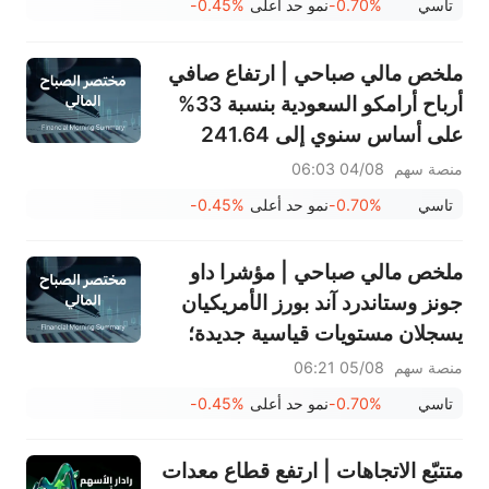
تاسي
-0.70%
نمو حد أعلى
-0.45%
(2040) وشركة الكابلات السعودية
(2110) وغيرها تعلن عن أرباحها
ملخص مالي صباحي | ارتفاع صافي
أرباح أرامكو السعودية بنسبة 33%
على أساس سنوي إلى 241.64
مليار ريال سعودي، وتوزيع أرباح
منصة سهم
04/08 06:03
بقيمة 0.34 ريال سعودي للسهم
تاسي
-0.70%
نمو حد أعلى
-0.45%
السعودي؛ جوجل تصبح ثاني أكبر
شركة في العالم
ملخص مالي صباحي | مؤشرا داو
جونز وستاندرد آند بورز الأمريكيان
يسجلان مستويات قياسية جديدة؛
سهم بالانتير يرتفع بنسبة 29.5%
منصة سهم
05/08 06:21
بعد تجاوز توقعات الأرباح؛ شركة
تاسي
-0.70%
نمو حد أعلى
-0.45%
مرافق (2083) تحقق نموًا في
الإيرادات بنسبة 13.6%
متتبّع الاتجاهات | ارتفع قطاع معدات