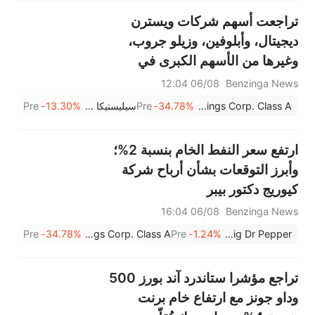
تراجعت أسهم شركات ويسترن
ديجيتال، وأبلوفين، وزيلو جروب،
وغيرها من الأسهم الكبرى في
جلسة ما قبل افتتاح السوق يوم
06/08 12:04
Benzinga News
الخميس.
UWM Holdings Corp. Class A
-34.78%
Pre
سيليستيكا إنك
-13.30%
Pre
ارتفع سعر النفط الخام بنسبة 2%؛
وأبرز التوقعات بشأن أرباح شركة
كيوريج دكتور بيبر
06/08 16:04
Benzinga News
Pre
-34.78%
UWM Holdings Corp. Class A
Pre
-1.24%
Keurig Dr Pepper
تراجع مؤشرا ستاندرد آند بورز 500
وداو جونز مع ارتفاع خام برنت