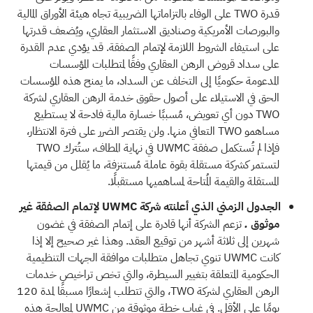
قدرة TWO على الوفاء بالتزاماتها الضريبية تجاه هيئة الأوراق المالية
والبورصات الأمريكية وصناديق الاستثمار العقاري، ويُضعف قدرتها
على استيفاء الشروط اللازمة لإتمام الصفقة. قد يؤدي عدم القدرة
على سداد قروض الرهن العقاري وفقًا لمتطلبات المؤسسات
المدعومة حكوميًا إلى التخلف عن السداد، ما يمنح هذه المؤسسات
الحق في الاستيلاء على أصول حقوق خدمة الرهن العقاري لشركة
TWO دون أي تعويض، مُسببًا خسارة مالية فادحة لا يستطيع
مساهمو TWO التعافي منها. ولن يقتصر الضرر على فترة الانتظار،
فإذا لم تُستكمل صفقة UWMC في نهاية المطاف، ستُترك TWO
لتستمر كشركة مستقلة بقوة عاملة مُستنزفة، ما يُقلل من قيمتها
المستقلة والقيمة المُتاحة لمساهميها مستقبلًا.
الجدول الزمني الذي أعلنته شركة UWMC لإتمام الصفقة غير
موثوق
تزعم الشركة أنها قادرة على إتمام الصفقة في غضون
.
شهرين إلى ثلاثة أشهر من توقيع العقد. وهذا غير صحيح إلا إذا
كانت UWMC تنوي تجاهل متطلبات موافقة الجهات التنظيمية
الحكومية المتعلقة بتغيير السيطرة، والتي تخص تراخيص خدمات
الرهن العقاري لشركة TWO، والتي تتطلب إشعارًا مسبقًا لمدة 120
يومًا على الأقل. في غياب خطة موثوقة من UWMC لمعالجة هذه