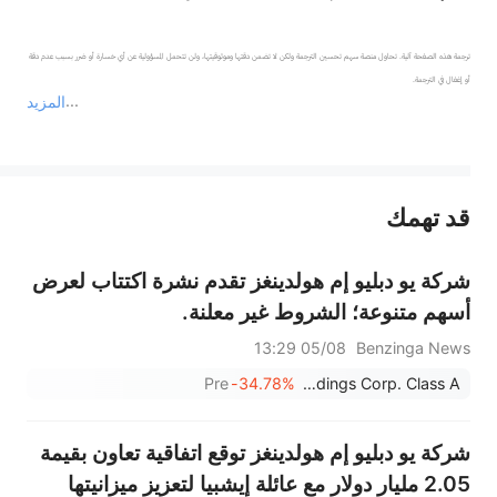
ترجمة هذه الصفحة آلية. تحاول منصة سهم تحسين الترجمة ولكن لا تضمن دقتها وموثوقيتها، ولن تتحمل المسؤولية عن أي خسارة أو ضرر بسبب عدم دقة 
المزيد
يمثل المحتوى أعلاه المسؤولية الشخصية للمؤلف وآرائه فقط، ولا يمثل أي مسؤولية لمنصة سهم، ولا يمكن لمنصة سهم تأكيد صحة ودقة ومصداقية المحتوى 
قد تهمك
عند الضرورة، يرجى استشارة مستشار استثمار محترف. لا تقدم منصة سهم أي مشورة استثمارية، ولا تقدم أي التزامات أو ضمانات.
شركة يو دبليو إم هولدينغز تقدم نشرة اكتتاب لعرض
أسهم متنوعة؛ الشروط غير معلنة.
05/08 13:29
Benzinga News
Pre
-34.78%
UWM Holdings Corp. Class A
شركة يو دبليو إم هولدينغز توقع اتفاقية تعاون بقيمة
2.05 مليار دولار مع عائلة إيشبيا لتعزيز ميزانيتها