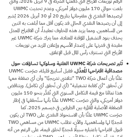
الرقم توزيعات الأرباح التي دفعتها الشركة في 9 أبريل 2026، والتي
بلغت حوالي 170 مليون دولار أمريكي. وعدم تحديث UWMC
لرصيدها النقدي في مقترحاتها بتاريخ 20 أو 30 أبريل 2026 يُشير
إلى أن رصيدها النقدي الحالي قد يكون أقل مما أبلغت به اثنين
من المساهمين. ومما يزيد هذه المخاوف تعقيداً، أن الاقتراح المعدل
يحذف بنود التشغيل المؤقتة المعتادة، مما يترك شركة UWMC غير
مقيدة في قدرتها على إصدار الأسهم وإعلان المزيد من توزيعات
الأرباح التي تستنزف رأس المال قبل الإغلاق.
تُثير تصريحات شركة UWMC العلنية وسلوكها تساؤلات حول
مصداقية اقتراحها المُعدَّل.
فقبل أسابيع قليلة، صرّحت UWMC
علنًا بأن أعمال شركة TWO "تتلاشى تدريجيًا" وأن أي صفقة معها
لن تُحقق "أي كفاءة تشغيلية" (أي لن تُحقق أي تكامل). ويتناقض
هذا تمامًا مع قيمة التكامل السنوي التي تُقدَّر بنحو 150 مليون
دولار أمريكي، والتي صرّحت UWMC علنًا بأنها ستُحققها في إطار
الصفقة الأصلية المُقرَّرة بين الطرفين في ديسمبر 2025. كما
صرّحت UWMC علنًا بأن الاستحواذ النقدي على TWO لن يكون
مُجديًا لها ولمساهميها. والآن، تطلب UWMC من مساهمي TWO
قبول اقتراحها باعتباره سبيلًا مُجديًا لخلق قيمة، على الرغم من أنه
لا يُحقق أي تكامل، ونظرًا لأن مساهمي TWO قد يختارون