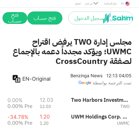
Pre
En
مركز المساعدة
من نحن
تحميل
فتح
التسجيل / تسجيل الدخول
فتح حساب
حساب
مجلس إدارة TWO يرفض اقتراح
UWMC؛ ويؤكد مجدداً دعمه بالإجماع
لصفقة CrossCountry
Benzinga News
12:13 04/05
EN-Original
تمت الترجمة بواسطة
Two Harbors Investment Corp.
12.03
0.00%
0.00%
Pre
12.03
TWO
UWM Holdings Corp. Class A
1.20
-34.78%
0.00%
Pre
1.20
UWMC