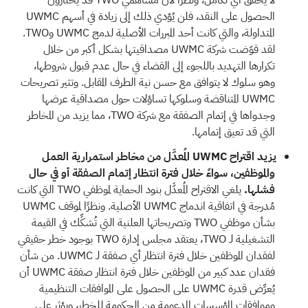
الحصول على النقد، فلن يُؤدي ذلك إلى زيادة في أسهم UWMC
المتداولة، والتي كانت أحد المبررات الأصلية لدمج UWMC وTWO.
لقد قوّضت شركة UWMC مصداقيتها بشكل أكبر من خلال
تكرارها التهديد باللجوء إلى القضاء في حال عدم قبول شروطها،
وهو سلوك لا يتوافق مع حسن نية الطرف المقابل. وتثير تصريحات
UWMC المتناقضة وسلوكها تساؤلات حول مصداقية عرضها
وجدواها في إتمام الصفقة مع شركة TWO، مما يزيد من المخاطر
التي قد تعيق إتمامها.
يزيد اقتراح UWMC المُعدَّل من مخاطر استمرارية العمل
والموظفين، سواءً خلال فترة انتظار إتمام الصفقة أو في حال
فشلها.
يلغي الاقتراح المُعدَّل بنود الحماية لموظفي TWO التي كانت
مُدرجة في اتفاقية اندماج UWMC الأصلية. ونظرًا لموقف UWMC
بشأن موظفي TWO وتصريحاتها العلنية التي تُشكِّك في القيمة
التشغيلية لـ TWO، يعتقد مجلس إدارة TWO بوجود خطر حقيقي
لفقدان الموظفين خلال فترة انتظار أي صفقة لـ UWMC. من شأن
فقدان عدد كبير من الموظفين خلال فترة انتظار صفقة UWMC أن
يُعرِّض قدرة UWMC على الحصول على الموافقات التنظيمية
وموافقات المؤسسات المدعومة من الحكومة للخطر، ويؤثر على