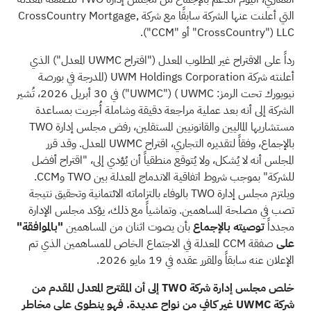
التي أعلنت عنها الشركة سابقًا مع شركة CrossCountry Mortgage,
LLC ("CrossCountry" أو "CCM").
رداً على الاقتراح غير المطلوب المعدل ("اقتراح UWMC المعدل") الذي
أعلنته شركة UWM Holdings Corporation (المدرجة في بورصة
نيويورك تحت الرمز:
UWMC
) ("UWMC") في 30 أبريل 2026، تُشير
الشركة إلى أنه بعد عملية مراجعة دقيقة وشاملة أُجريت بمساعدة
مستشاريها الماليين والقانونيين المستقلين، رفض مجلس إدارة TWO
بالإجماع، وفقاً لتقديره التجاري، اقتراح UWMC المعدل. وقد قرر
المجلس أنه لا يُشكل، ولا يُتوقع منطقياً أن يُؤدي إلى، "اقتراح أفضل
للشركة" بموجب شروط اتفاقية الاندماج المعدلة بين TWO وCCM.
ويلتزم مجلس إدارة TWO بالوفاء بالتزاماته الائتمانية وتحقيق نتيجة
تصب في مصلحة المساهمين. وتماشياً مع ذلك، يؤكد مجلس الإدارة
مجدداً
توصيته بالإجماع
بأن يصوت اثنان من المساهمين
"بالموافقة"
على
صفقة CCM المعدلة في الاجتماع الخاص للمساهمين الذي تم
الإعلان عنه سابقاً والمقرر عقده في 19 مايو 2026.
خلص مجلس إدارة شركة TWO إلى أن المقترح المعدل المقدم من
شركة UWMC غير كافٍ من نواحٍ عديدة. فهو ينطوي على مخاطر