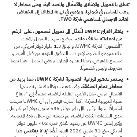
تتعلق بالتمويل والإغلاق والأعمال والمصداقية، وهي مخاطر لا
يرغب المجلس في قبولها، ويؤدي في نهاية المطاف إلى انخفاض
العائد الإجمالي لمساهمي شركة TWO.
يفتقر اقتراح UWMC المُعدَّل إلى تمويل مُضمون، على الرغم
من ادعاءاته بخلاف ذلك.
يخضع تسهيل التمويل المؤقت
"المُضمون" لشركة UWMC، والبالغ 1.3 مليار دولار أمريكي، من
بنك ميزوهو المحدود، لإجراءات التدقيق اللازمة من قِبل المُقرض،
ويسمح للمُقرض، وفقًا لتقديره المُطلق، برفض التمويل. هذا تمويل
مشروط، وليس مُضمونًا.
يستمر تدهور الميزانية العمومية لشركة UWMC، مما يزيد من
مخاطر إتمام الصفقة.
وقد خفضت وكالة فيتش تصنيفها
الائتماني مرتين خلال الأشهر القليلة الماضية، مشيرةً إلى "ارتفاع
نسبة المديونية للشركة". كما أشارت فيتش إلى أن UWMC شهدت
استنزافًا سنويًا لرأس المال بلغ حوالي 535 مليون دولار أمريكي على
مدى السنوات الثلاث الماضية، تم تمويله من خلال زيادة المديونية.
ويُثير إعلان UWMC عن رصيد نقدي قدره 402 مليون دولار
أمريكي حتى 31 مارس 2026 القلق أيضًا،
هذا
إذ لا يعكس