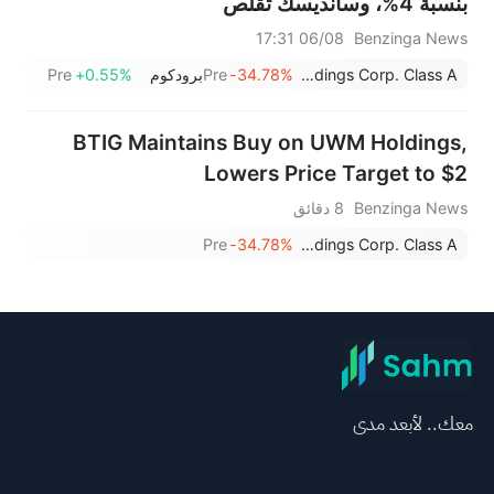
بنسبة 4%، وسانديسك تُقلّص
خسائرها: سوق الأسهم اليوم
06/08 17:31
Benzinga News
UWM Holdings Corp. Class A
-34.78%
Pre
برودكوم
+0.55%
Pre
BTIG Maintains Buy on UWM Holdings,
Lowers Price Target to $2
Benzinga News
8 دقائق
Pre
-34.78%
UWM Holdings Corp. Class A
معك.. لأبعد مدى