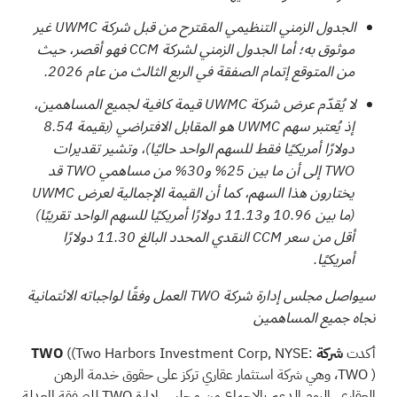
الجدول الزمني التنظيمي المقترح من قبل شركة UWMC غير
موثوق به؛ أما الجدول الزمني لشركة CCM فهو أقصر، حيث
من المتوقع إتمام الصفقة في الربع الثالث من عام 2026.
لا يُقدّم عرض شركة UWMC قيمة كافية لجميع المساهمين،
إذ يُعتبر سهم UWMC هو المقابل الافتراضي (بقيمة 8.54
دولارًا أمريكيًا فقط للسهم الواحد حاليًا)، وتشير تقديرات
TWO إلى أن ما بين 25% و30%
من مساهمي TWO قد
يختارون هذا السهم، كما أن القيمة الإجمالية لعرض UWMC
(ما بين 10.96 و11.13 دولارًا أمريكيًا للسهم الواحد تقريبًا)
أقل من سعر CCM النقدي المحدد البالغ 11.30 دولارًا
أمريكيًا.
سيواصل مجلس إدارة شركة TWO العمل وفقًا لواجباته الائتمانية
تجاه جميع المساهمين
أكدت
شركة TWO
((Two Harbors Investment Corp, NYSE:
TWO
)، وهي شركة استثمار عقاري تركز على حقوق خدمة الرهن
العقاري، اليوم الدعم بالإجماع من مجلس إدارة TWO للصفقة المعدلة