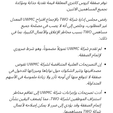
توفر صفقة كروس كانتري المعلقة قيمة نقدية جذابة ومؤكدة
لجميع المساهمين الاثنين.
رفض مجلس إدارة شركة TWO بالإجماع اقتراح UWMC المعدل
غير المطلوب، وخلص إلى أنه لا يصب في مصلحة جميع
مساهمي TWO بسبب مخاطر الإغلاق والأعمال الكبيرة، بما في
ذلك:
لم تقدم شركة UWMC تمويلاً مضموناً، وهو شرط ضروري
لإتمام الصفقة.
إن التصريحات العلنية المتناقضة لشركة UWMC تقوض
مصداقيتها وتثير الشكوك حول نواياها ومبرراتها للدخول في
صفقة لا تتوقع منها أي أوجه تآزر ولا زيادة ملموسة في الأسهم
المتداولة.
أدت تصريحات وإجراءات شركة UWMC إلى تفاقم مخاطر
استنزاف الموظفين لشركة TWO، مما يُضعف اليقين بشأن
إتمام الصفقة وقد يؤدي إلى ضرر لا يمكن إصلاحه لأعمال
شركة TWO ومساهميها.