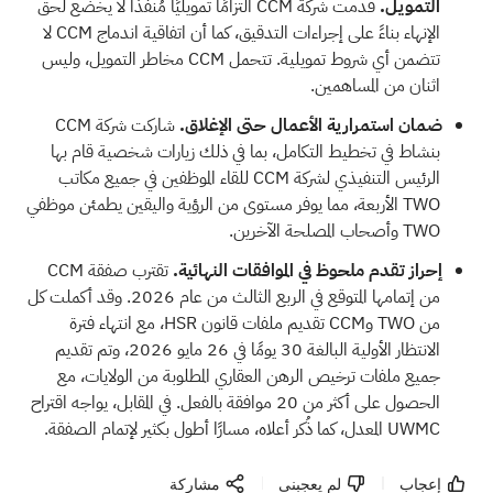
التمويل.
قدمت شركة CCM التزامًا تمويليًا مُنفذًا لا يخضع لحق
الإنهاء بناءً على إجراءات التدقيق، كما أن اتفاقية اندماج CCM لا
تتضمن أي شروط تمويلية. تتحمل CCM مخاطر التمويل، وليس
اثنان من المساهمين.
ضمان استمرارية الأعمال حتى الإغلاق.
شاركت شركة CCM
بنشاط في تخطيط التكامل، بما في ذلك زيارات شخصية قام بها
الرئيس التنفيذي لشركة CCM للقاء الموظفين في جميع مكاتب
TWO الأربعة، مما يوفر مستوى من الرؤية واليقين يطمئن موظفي
TWO وأصحاب المصلحة الآخرين.
إحراز تقدم ملحوظ في الموافقات النهائية.
تقترب صفقة CCM
من إتمامها المتوقع في الربع الثالث من عام 2026. وقد أكملت كل
من TWO وCCM تقديم ملفات قانون HSR، مع انتهاء فترة
الانتظار الأولية البالغة 30 يومًا في 26 مايو 2026، وتم تقديم
جميع ملفات ترخيص الرهن العقاري المطلوبة من الولايات، مع
الحصول على أكثر من 20 موافقة بالفعل. في المقابل، يواجه اقتراح
UWMC المعدل، كما ذُكر أعلاه، مسارًا أطول بكثير لإتمام الصفقة.
إعجاب
لم يعجبنى
مشاركة