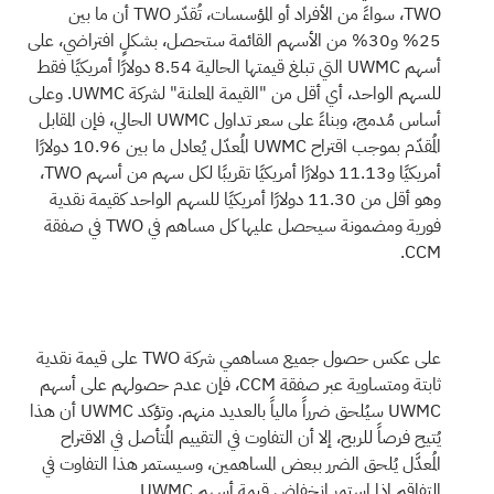
TWO، سواءً من الأفراد أو المؤسسات، تُقدّر TWO أن ما بين
25% و30% من الأسهم القائمة ستحصل، بشكلٍ افتراضي، على
أسهم UWMC التي تبلغ قيمتها الحالية 8.54 دولارًا أمريكيًا فقط
للسهم الواحد، أي أقل من "القيمة المعلنة" لشركة UWMC. وعلى
أساس مُدمج، وبناءً على سعر تداول UWMC الحالي، فإن المقابل
المُقدّم بموجب اقتراح UWMC المُعدّل يُعادل ما بين 10.96 دولارًا
أمريكيًا و11.13 دولارًا أمريكيًا تقريبًا لكل سهم من أسهم TWO،
وهو أقل من 11.30 دولارًا أمريكيًا للسهم الواحد كقيمة نقدية
فورية ومضمونة سيحصل عليها كل مساهم في TWO في صفقة
CCM.
على عكس حصول جميع مساهمي شركة TWO على قيمة نقدية
ثابتة ومتساوية عبر صفقة CCM، فإن عدم حصولهم على أسهم
UWMC سيُلحق ضرراً مالياً بالعديد منهم. وتؤكد UWMC أن هذا
يُتيح فرصاً للربح، إلا أن التفاوت في التقييم المُتأصل في الاقتراح
المُعدَّل يُلحق الضرر ببعض المساهمين، وسيستمر هذا التفاوت في
التفاقم إذا استمر انخفاض قيمة أسهم UWMC.