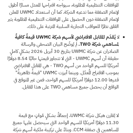
الموافقات التنظيمية المطلوبة، سيواجه اقتراحها المعدل مسارًا أطول
لإتمام الصفقة مما تدعيه الشركة. كما أن استعداد UWMC المعلن
لإتمام الصفقة دون الحصول على الموافقات التنظيمية المطلوبة يثير
القلق نظرًا للعواقب التجارية السلبية المترتبة على ذلك.
لا
يُقدّم المقابل الافتراضي لأسهم شركة UWMC قيمةً كافيةً
لمساهمي شركة TWO.
لم يُوضّح البيان الصحفي والرسالة
الصادران عن شركة UWMC بتاريخ 30 أبريل 2026 بشكلٍ كاملٍ
حقيقة أن أسهم UWMC - التي لا تتجاوز قيمتها حاليًا 8.54 دولارًا
أمريكيًا للسهم الواحد من أسهم TWO - هي المقابل الافتراضي
بموجب الاقتراح المُعدّل. وبينما أبرزت UWMC "قيمةً ظاهريةً"
قدرها 12.00 دولارًا أمريكيًا للسهم الواحد، فمن غير المتوقع في
الواقع أن يحصل جميع مساهمي TWO على هذا المقابل.
لا يُقارن هيكل شركة UWMC، إجمالاً، بشكلٍ مُواتٍ مع قيمة
11.30 دولارًا أمريكيًا للسهم الواحد التي سيحصل عليها جميع
المساهمين في صفقة CCM. وبناءً على تركيبة ملكية أسهم شركة