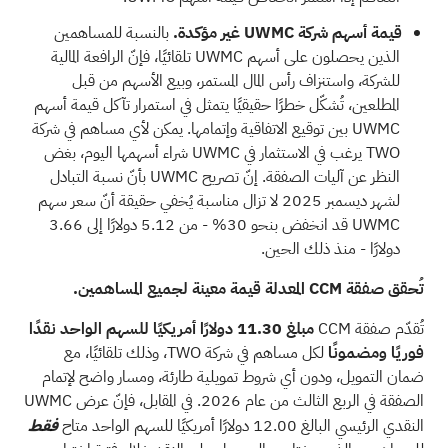
قيمة أسهم شركة UWMC غير مؤكدة.
بالنسبة للمساهمين
الذين يحصلون على أسهم UWMC تلقائيًا، فإنّ الرافعة المالية
للشركة، واستنزاف رأس المال المستمر، وبيع الأسهم من قبل
المطلعين، تُشكّل خطرًا حقيقيًا يتمثل في استمرار تآكل قيمة أسهم
UWMC بين توقيع الاتفاقية وإتمامها. يمكن لأي مساهم في شركة
TWO يرغب في الاستثمار في UWMC شراء أسهمها اليوم، بغض
النظر عن آليات الصفقة. إنّ تصريح UWMC بأنّ نسبة التبادل
لشهر ديسمبر 2025 لا تزال مناسبة يُخفي حقيقة أنّ سعر سهم
UWMC قد انخفض بنحو 30% - من 5.12 دولارًا إلى 3.66
دولارًا - منذ ذلك الحين.
تُحقق صفقة CCM المعدلة قيمة معينة لجميع المساهمين.
تُقدّم صفقة CCM
مبلغ 11.30 دولارًا أمريكيًا للسهم الواحد نقدًا
فوريًا ومضمونًا
لكل مساهم في شركة TWO، وذلك تلقائيًا، مع
ضمان التمويل، ودون أي شروط تمويلية طارئة، ومسار واضح لإتمام
الصفقة في الربع الثالث من عام 2026. في المقابل، فإنّ عرض UWMC
النقدي الرئيسي البالغ 12.00 دولارًا أمريكيًا للسهم الواحد متاح
فقط