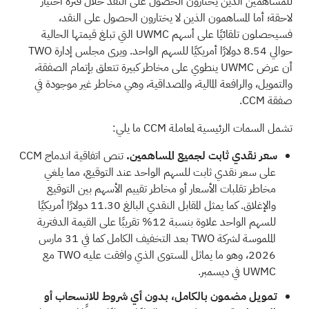
للمساهمين الذين يختارون الحصول على النقد خلال فترة اختيار
لاحقة؛ أما المساهمون الذين لا يختارون الحصول على النقد،
فسيحصلون تلقائيًا على أسهم UWMC التي تبلغ قيمتها الحالية
حوالي 8.54 دولارًا أمريكيًا للسهم الواحد. ويرى مجلس إدارة TWO
أن عرض UWMC ينطوي على مخاطر كبيرة تتعلق بإتمام الصفقة،
والتمويل، والرافعة المالية، والمصداقية، وهي مخاطر غير موجودة في
صفقة CCM.
تشمل السمات الرئيسية لمعاملة CCM ما يلي:
سعر نقدي ثابت لجميع المساهمين.
تنص اتفاقية اندماج CCM
على سعر نقدي ثابت للسهم الواحد عند التوقيع، مما يلغي
مخاطر تقلبات الأسعار أو مخاطر تقييم الأسهم بين التوقيع
والإغلاق. كما يمثل المقابل النقدي البالغ 11.30 دولارًا أمريكيًا
للسهم الواحد علاوة بنسبة 12% تقريبًا على القيمة الدفترية
الملموسة لشركة TWO بعد التخفيف الكامل كما في 31 مارس
2026، وهو ما يماثل المستوى الذي وافقت عليه TWO مع
UWMC في ديسمبر.
تمويل مضمون بالكامل، بدون أي شروط للانسحاب أو