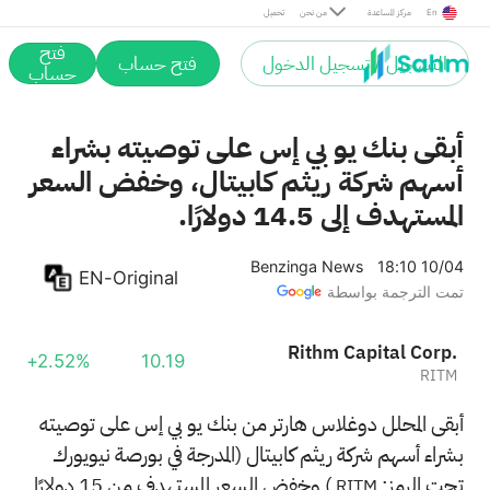
En
مركز المساعدة
من نحن
تحميل
فتح
التسجيل / تسجيل الدخول
فتح حساب
حساب
أبقى بنك يو بي إس على توصيته بشراء
أسهم شركة ريثم كابيتال، وخفض السعر
المستهدف إلى 14.5 دولارًا.
Benzinga News
18:10 10/04
EN-Original
تمت الترجمة بواسطة
Rithm Capital Corp.
+2.52%
10.19
RITM
أبقى المحلل دوغلاس هارتر من بنك يو بي إس على توصيته
بشراء أسهم شركة ريثم كابيتال (المدرجة في بورصة نيويورك
تحت الرمز:
) وخفض السعر المستهدف من 15 دولارًا
RITM