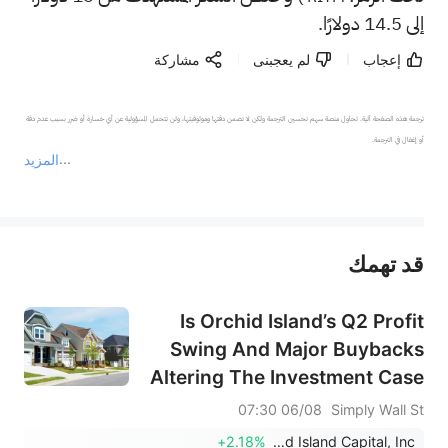
إلى 14.5 دولارًا.
إعجاب
لم يعجبنى
مشاركة
ترجمة هذه الصفحة آلية. تحاول منصة سهم تحسين الترجمة ولكن لا تضمن دقتها وموثوقيتها، ولن تتحمل المسؤولية عن أي خسارة أو ضرر بسبب عدم دقة 
المزيد
يمثل المحتوى أعلاه المسؤولية الشخصية للمؤلف وآرائه فقط، ولا يمثل أي مسؤولية لمنصة سهم، ولا يمكن لمنصة سهم تأكيد صحة ودقة ومصداقية المحتوى 
قد تهمك
عند الضرورة، يرجى استشارة مستشار استثمار محترف. لا تقدم منصة سهم أي مشورة استثمارية، ولا تقدم أي التزامات أو ضمانات.
Is Orchid Island’s Q2 Profit
Swing And Major Buybacks
Altering The Investment Case
For ORC?
06/08 07:30
Simply Wall St
+2.18%
Orchid Island Capital, Inc.