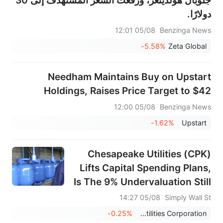
جلوبال هولدينغز، ورفعت السعر المستهدف إلى 30
دولارًا.
05/08 12:01
Benzinga News
-5.58%
Zeta Global
Needham Maintains Buy on Upstart
Holdings, Raises Price Target to $42
05/08 12:00
Benzinga News
-1.62%
Upstart
Chesapeake Utilities (CPK)
Lifts Capital Spending Plans,
Is The 9% Undervaluation Still
Compelling?
05/08 14:27
Simply Wall St
-0.25%
Chesapeake Utilities Corporation