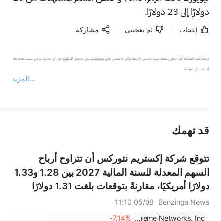
دولارًا إلى 23 دولارًا.
إعجاب
لم يعجبنى
مشاركة
ترجمة هذه الصفحة آلية. تحاول منصة سهم تحسين الترجمة ولكن لا تضمن دقتها وموثوقيتها، ولن تتحمل المسؤولية عن أي خسارة أو ضرر بسبب عدم دقة 
المزيد
يمثل المحتوى أعلاه المسؤولية الشخصية للمؤلف وآرائه فقط، ولا يمثل أي مسؤولية لمنصة سهم، ولا يمكن لمنصة سهم تأكيد صحة ودقة ومصداقية المحتوى 
قد تهمك
عند الضرورة، يرجى استشارة مستشار استثمار محترف. لا تقدم منصة سهم أي مشورة استثمارية، ولا تقدم أي التزامات أو ضمانات.
تتوقع شركة إكستريم نتوركس أن تتراوح أرباح
السهم المعدلة للسنة المالية 2027 بين 1.28 و1.33
دولارًا أمريكيًا، مقارنةً بتوقعات بلغت 1.31 دولارًا
أمريكيًا؛ كما تتوقع أن تتراوح مبيعاتها بين 1.380
05/08 11:10
Benzinga News
و1.400 مليار دولار أمريكي، مقارنةً بتوقعات بلغت
-7.14%
Extreme Networks, Inc.