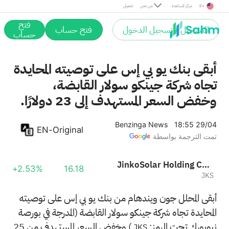
En
مركز المساعدة
من نحن
تحميل
فتح
التسجيل / تسجيل الدخول
فتح حساب
حساب
أبقى بنك يو بي إس على توصيته المحايدة
تجاه شركة جينكو سولار القابضة،
وخفض السعر المستهدف إلى 23 دولارًا.
Benzinga News
18:55 29/04
EN-Original
تمت الترجمة بواسطة
JinkoSolar Holding Co., Ltd. Sponsored ADR
+2.53%
16.18
JKS
أبقى المحلل جون ويندهام من بنك يو بي إس على توصيته
المحايدة تجاه شركة جينكو سولار القابضة (المدرجة في بورصة
نيويورك تحت الرمز:
) وخفض السعر المستهدف من 25
JKS