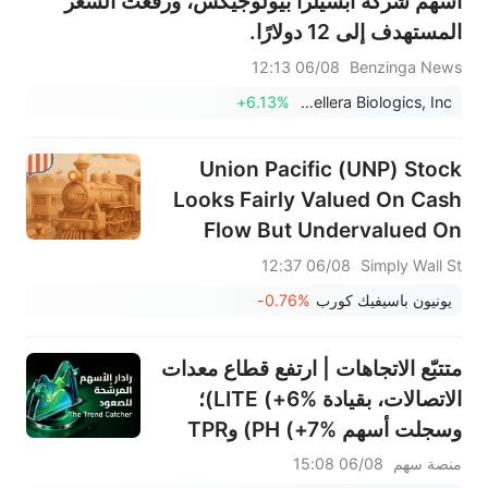
أسهم شركة أبسيلرا بيولوجيكس، ورفعت السعر
المستهدف إلى 12 دولارًا.
06/08 12:13
Benzinga News
+6.13%
AbCellera Biologics, Inc.
Union Pacific (UNP) Stock
Looks Fairly Valued On Cash
Flow But Undervalued On
Earnings
06/08 12:37
Simply Wall St
يونيون باسيفيك كورب
-0.76%
متتبّع الاتجاهات | ارتفع قطاع معدات
الاتصالات، بقيادة LITE (+6%)؛
وسجلت أسهم PH (+7%) وTPR
(+1.8%) أعلى مستوياتها على
منصة سهم
06/08 15:08