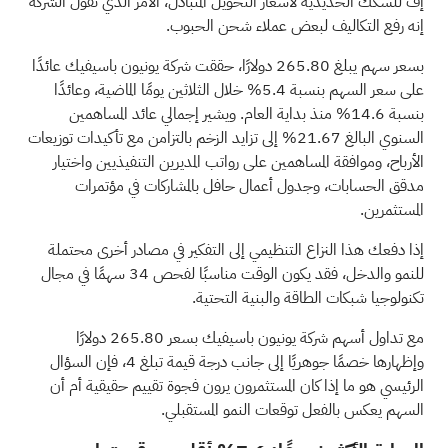
إف للسكك الحديدية لأسعار التحويل المتبادل، الأمر الذي تقول الشركة
إنه رفع التكاليف لبعض عملاء شحن الحبوب.
بسعر سهم يبلغ 265.80 دولارًا، حققت شركة يونيون باسيفيك عائدًا
على سعر السهم بنسبة 5.4% خلال الثلاثين يومًا الماضية، وعائدًا
بنسبة 14.6% منذ بداية العام. ويشير إجمالي عائد المساهمين
السنوي البالغ 21.67% إلى تزايد الزخم بالتزامن مع تأكيدات توزيعات
الأرباح، وموافقة المساهمين على رواتب المديرين التنفيذيين واختيار
مدقق الحسابات، وجدول أعمال حافل بالمشاركات في مؤتمرات
المستثمرين.
إذا دفعك هذا النزاع التنظيمي إلى التفكير في مصادر أخرى محتملة
للنمو والدخل، فقد يكون الوقت مناسبًا لفحص
34 سهمًا في مجال
تكنولوجيا شبكات الطاقة والبنية التحتية.
مع تداول أسهم شركة يونيون باسيفيك بسعر 265.80 دولارًا
وإظهارها خصمًا جوهريًا إلى جانب درجة قيمة تبلغ 4، فإن السؤال
الرئيسي هو ما إذا كان المستثمرون يرون فجوة تقييم حقيقية أم أن
السهم يعكس بالفعل توقعات النمو المستقبلي.