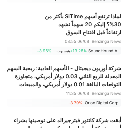
أسهم شركات البصريات ترتفع،
وAAOI >16%، وPOET >14%
لماذا ترتفع أسهم SiTime بأكثر من
30%؟ إليكم 20 سهماً تشهد
ارتفاعاً قبل افتتاح السوق
06/08 08:55
Benzinga News
SoundHound AI
+13.28%
هبسبوت
+3.96%
شركة أوريون ديجيتال - الأسهم العادية: ربحية السهم
المعدلة للربع الثاني 0.03 دولار أمريكي، متجاوزة
التوقعات البالغة 0.01 دولار أمريكي، والمبيعات
12.175 مليون دولار أمريكي، أقل من التوقعات
06/08 11:35
Benzinga News
البالغة 12.650 مليون دولار أمريكي.
-3.79%
Orion Digital Corp.
أبقت شركة كانتور فيتزجيرالد على توصيتها بشراء