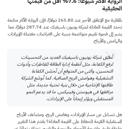
الرواية الأكثر شيوعًا: 7.6% أقل من قيمتها
الحقيقية
بالمقارنة مع الإغلاق الأخير عند 265.80 دولارًا، فإن الرواية الأكثر متابعة
تحدد القيمة العادلة لشركة يونيون باسيفيك عند 287.74 دولارًا، مما
يشير إلى فجوة تقييم متواضعة مبنية على افتراضات مفصلة للإيرادات
والهامش والأرباح.
تُطبّق شركة يونيون باسيفيك العديد من التحسينات
لرفع الكفاءة، مثل أنظمة إدارة الطاقة للقاطرات وأدوات
التحسين، والتي من المتوقع أن تُحسّن الكفاءة
التشغيلية وهوامش الربح الصافية. كما تُوسّع الشركة
طاقتها الإنتاجية من خلال بنية تحتية جديدة، مثل
مرافقها في هيوستن وفينيكس، ما قد يدعم النمو
المستقبلي ويؤثر إيجاباً على الإيرادات.
هل تتساءل عن مسار الإيرادات، وهامش الربح، ومضاعف الأرباح
المستقبلية اللازمة للحفاظ على القيمة العادلة؟ يقدم هذا التقرير
خارطة طريق واضحة للأحجام والربحية والتقييم، تختلف تمامًا عن