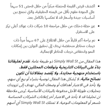
اكتشف فرص القيمة المحتملة مبكراً من خلال فحص
51 سهماً
عالي الجودة مقوم بأقل من قيمته الحقيقية،
والتي تجمع بين
أساسيات جيدة وأسعار قد لا تعكسها بالكامل بعد.
عزز خطة دخلك من خلال مراجعة
10
شركات ذات عوائد أعلى تركز
على الاستقرار.
نم براحة أكبر قليلاً من خلال الاطلاع على
67 سهماً مرناً ذات
درجات مخاطر منخفضة
تهدف إلى تحقيق التوازن بين إمكانات
النمو وانخفاض درجات المخاطر الإجمالية.
هذا المقال من Simply Wall St ذو طبيعة عامة.
نقدم تعليقاتنا
بناءً على البيانات التاريخية وتوقعات المحللين فقط،
باستخدام منهجية محايدة، ولا يُقصد بمقالاتنا أن تكون
نصائح مالية.
لا يُشكل هذا المقال توصيةً بشراء أو بيع أي سهم،
ولا يأخذ في الاعتبار أهدافك أو وضعك المالي. نهدف إلى تزويدك
بتحليلات طويلة الأجل مدفوعة بالبيانات الأساسية. يُرجى ملاحظة
أن تحليلنا قد لا يأخذ في الاعتبار آخر إعلانات الشركات الحساسة
للسعر أو المعلومات النوعية. لا تمتلك Simply Wall St أي أسهم