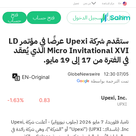
En
مركز المساعدة
من نحن
تحميل
فتح
التسجيل / تسجيل الدخول
فتح حساب
حساب
ستقدم شركة Upexi عرضًا في مؤتمر LD
Micro Invitational XVI الذي يُعقد
في الفترة من 17 إلى 19 مايو.
GlobeNewswire
12:30 07/05
EN-Original
تمت الترجمة بواسطة
Upexi, Inc.
-1.63%
0.83
UPXI
تامبا، فلوريدا، 7 مايو 2026
(جلوب نيوزواير)
- أعلنت شركة Upexi,
Inc. (ناسداك: UPXI) ("Upexi" أو "الشركة")، وهي شركة رائدة في