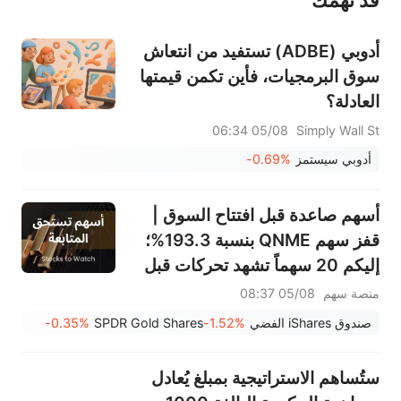
قد تهمك
عند الضرورة، يرجى استشارة مستشار استثمار محترف. لا تقدم منصة سهم أي مشورة استثمارية، ولا تقدم أي التزامات أو ضمانات.
أدوبي (ADBE) تستفيد من انتعاش
سوق البرمجيات، فأين تكمن قيمتها
العادلة؟
05/08 06:34
Simply Wall St
أدوبي سيستمز
-0.69%
أسهم صاعدة قبل افتتاح السوق |
قفز سهم QNME بنسبة 193.3%؛
إليكم 20 سهماً تشهد تحركات قبل
افتتاح السوق (4 أغسطس)
منصة سهم
05/08 08:37
صندوق iShares الفضي
-1.52%
SPDR Gold Shares
-0.35%
ستُساهم الاستراتيجية بمبلغ يُعادل