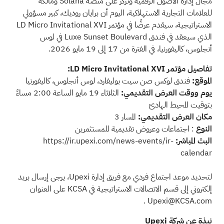
مجال إدارة الأصول الرقمية وتركز على منصة Solana ومالكة
للعلامات التجارية الاستهلاكية، اليوم أن برايان روديك، كبير مسؤولي
الاستراتيجية، سيقدم عرضًا في مؤتمر LD Micro Invitational XVI
الذي سيعقد في فندق Luxe Sunset Boulevard في لوس
أنجلوس، كاليفورنيا، في الفترة من 17 إلى 19 مايو 2026.
تفاصيل مؤتمر LD Micro Invitational XVI:
الموقع:
فندق لوكس صن سيت بوليفارد، لوس أنجلوس، كاليفورنيا
يوم ووقت العرض التقديمي:
الثلاثاء 19 مايو الساعة 2:00 مساءً
بتوقيت المحيط الهادئ
مكان العرض التقديمي:
المسار 3
النوع
: اجتماعات وعروض تقديمية للمستثمرين
البث المباشر:
https://ir.upexi.com/news-events/ir-
calendar
لتحديد موعد اجتماع فردي مع فريق إدارة Upexi، يرجى إرسال بريد
إلكتروني إلى قسم الاتصالات الاستراتيجية في KCSA على العنوان
.
Upexi@KCSA.com
نبذة عن شركة Upexi