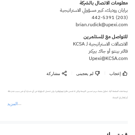
معلومات الاتصال بالشركة
برايان روديك، كبير مسؤولي الاستراتيجية
442-5391
(203)
brian.rudick@upexi.com
للتواصل مع المستثمرين
الاتصالات الاستراتيجية لـ KCSA
فالتر بينتو أو جاك بيركنز
Upexi@KCSA.com
إعجاب
لم يعجبنى
مشاركة
ترجمة هذه الصفحة آلية. تحاول منصة سهم تحسين الترجمة ولكن لا تضمن دقتها وموثوقيتها، ولن تتحمل المسؤولية عن أي خسارة أو ضرر بسبب عدم دقة 
المزيد
يمثل المحتوى أعلاه المسؤولية الشخصية للمؤلف وآرائه فقط، ولا يمثل أي مسؤولية لمنصة سهم، ولا يمكن لمنصة سهم تأكيد صحة ودقة ومصداقية المحتوى 