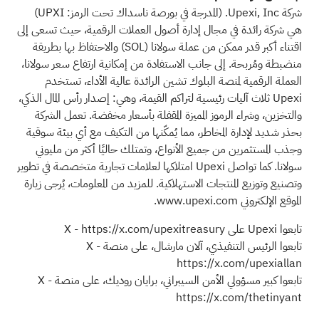
شركة Upexi, Inc. (المدرجة في بورصة ناسداك تحت الرمز: UPXI)
هي شركة رائدة في مجال إدارة أصول العملات الرقمية، حيث تسعى إلى
اقتناء أكبر قدر ممكن من عملة سولانا
(SOL)
والاحتفاظ بها بطريقة
منضبطة ومُربحة. إلى جانب الاستفادة من إمكانية ارتفاع سعر سولانا،
العملة الرقمية لمنصة البلوك تشين الرائدة عالية الأداء، تستخدم
Upexi ثلاث آليات رئيسية لتراكم القيمة، وهي: إصدار رأس المال الذكي،
والتخزين، وشراء الرموز المميزة المقفلة بأسعار مخفضة. تعمل الشركة
بحذر شديد لإدارة المخاطر، مما يُمكّنها من التكيف مع أي بيئة سوقية
وجذب المستثمرين من جميع الأنواع، وتمتلك حاليًا أكثر من مليوني
سولانا. كما تواصل Upexi امتلاكها لعلامات تجارية متخصصة في تطوير
وتصنيع وتوزيع المنتجات الاستهلاكية. للمزيد من المعلومات، يُرجى زيارة
الموقع الإلكتروني www.upexi.com.
تابعوا Upexi على X -
https://x.com/upexitreasury
تابعوا الرئيس التنفيذي، آلان مارشال، على منصة X -
https://x.com/upexiallan
تابعوا كبير مسؤولي الأمن السيبراني، برايان روديك، على منصة X -
https://x.com/thetinyant