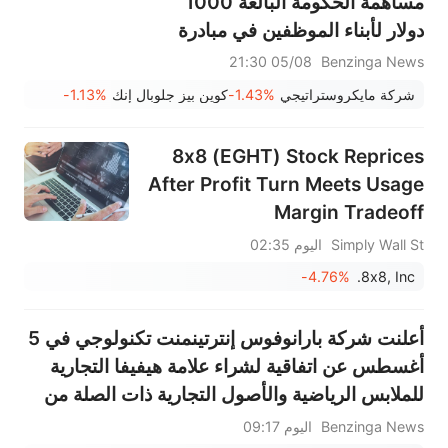
مساهمة الحكومة البالغة 1000
دولار لأبناء الموظفين في مبادرة
حسابات ترامب
05/08 21:30
Benzinga News
شركة مايكروستراتيجي
-1.43%
كوين بيز جلوبال إنك
-1.13%
8x8 (EGHT) Stock Reprices
After Profit Turn Meets Usage
Margin Tradeoff
Simply Wall St
اليوم 02:35
-4.76%
8x8, Inc.
أعلنت شركة بارانوفوس إنترتينمنت تكنولوجي في 5
أغسطس عن اتفاقية لشراء علامة هيفيفا التجارية
للملابس الرياضية والأصول التجارية ذات الصلة من
شركة جابانيرو مقابل 33 مليون دولار نقدًا
Benzinga News
اليوم 09:17