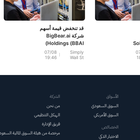
قد تنخفض قيمة أسهم
شركة BigBear.ai
Holdings (BBAI)
So
بنسبة 25% عن قيمتها
07/08
Simply
0
19:46
Wall St
1
Und
العادلة بعد إعلان
Ex
توقعات الأرباح.
الأسواق
الشركة
السوق السعودي
من نحن
السوق الأمريكي
الهيكل التنظيمي
فريق الإدارة
الخصائص
مرخصة من هيئة السوق المالية السعود
الاختيار الذكي