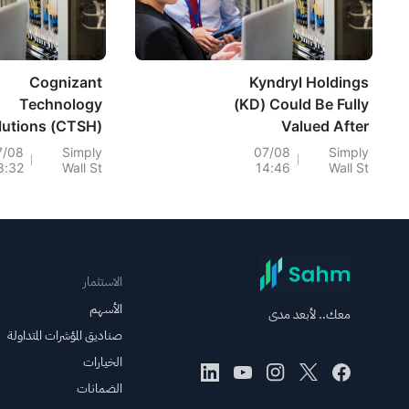
Cognizant
Kyndryl Holdings
Technology
(KD) Could Be Fully
lutions (CTSH)
Valued After
Could Be 11%
Earnings Miss And
7/08
Simply
07/08
Simply
8:32
Wall St
14:46
Wall St
ervalued As AI
Reaffirmed
pansion Builds
Guidance
الاستثمار
الأسهم
معك.. لأبعد مدى
صناديق المؤشرات المتداولة
الخيارات
الضمانات