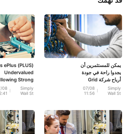
قد تهمك
يمكن للمستثمرين أن
Is ePlus (PLUS)
يجدوا راحة في جودة
Undervalued
أرباح شركة Grid
llowing Strong
Bookings And
Dynamics
7/08
Simply
07/08
Simply
2:41
Wall St
11:56
Wall St
eiterated 2027
Holdings
Outlook?
(NASDAQ:GDYN).