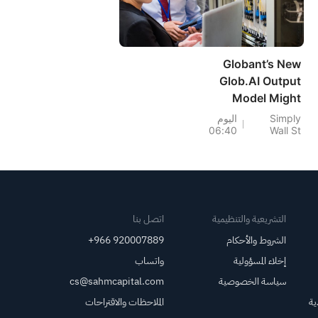
Globant’s New
Glob.AI Output
Model Might
Change The Case
Simply
اليوم
06:40
Wall St
For Investing In
Globant (GLOB)
التشريعية والتنظيمية
اتصل بنا
الشروط والأحكام
+966 920007889
إخلاء المسؤولية
واتساب
سياسة الخصوصية
cs@sahmcapital.com
ية
الملاحظات والاقتراحات