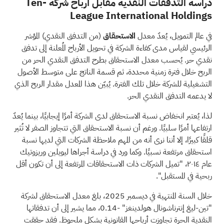
دراسة التدفقات النقدية مقابل أرباح شركة Ten-
League International Holdings
في عالم التمويل، يُعدّ معدل
الاستحقاق
(من التدفق النقدي) المؤشر
الرئيسي لقياس مدى كفاءة الشركة في تحويل الأرباح المُعلنة إلى تدفق
نقدي حر. يُحسب معدل الاستحقاق بطرح التدفق النقدي الحر من
الربح خلال فترة زمنية محددة، ثم قسمة الناتج على متوسط الأصول
التشغيلية للشركة خلال تلك الفترة. يُبيّن هذا المعدل مقدار الربح الذي
لا يدعمه التدفق النقدي الحر.
لذا، يُعتبر انخفاض نسبة الاستحقاق لدى الشركة أمرًا إيجابيًا، بينما يُعدّ
ارتفاعها أمرًا سلبيًا. ورغم أن نسبة الاستحقاق التي تتجاوز الصفر لا تُثير
قلقًا كبيرًا، إلا أننا نرى أنه من المهم ملاحظة الشركات التي لديها نسبة
استحقاق مرتفعة نسبيًا. وكما ورد في دراسة أجراها ليويلين وريزوتيك
عام ٢٠١٤، "تميل الشركات ذات الاستحقاقات المرتفعة إلى أن تكون أقل
ربحية في المستقبل".
خلال السنة المنتهية في ديسمبر 2025، بلغ معدل الاستحقاق لشركة
"تين-ليغ إنترناشونال هولدينغز" -0.14، مما يشير إلى أن تدفقاتها
النقدية الحرة تجاوزت أرباحها القانونية بشكل ملحوظ. فقد حققت