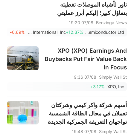
تاور لأشباه الموصلات تغطيته
بتفاؤل كبير؛ إليكم أبرز عمليتي
تداول يوم الجمعة
07/08 19:20
Benzinga News
-0.69%
Papa John's International, Inc.
+12.37%
Tower Semiconductor Ltd
XPO (XPO) Earnings And
Buybacks Put Fair Value Back
In Focus
07/08 19:36
Simply Wall St
+3.17%
XPO, Inc.
أسهم شركة واكر كيمي وشركتان
تعملان في مجال الطاقة الشمسية
تواجهان التعريفة الجمركية الجديدة
على البولي سيليكون
07/08 19:48
Simply Wall St