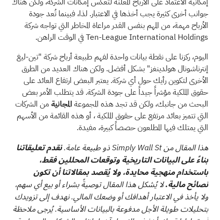
إمكانية الاعتماد على الأرباح المعلنة لتعكس إمكانات الشركة، ولكن هناك
جوانب أخرى كثيرة يجب أخذها في الاعتبار. لذا، فبينما تُعد جودة
الأرباح مهمة، من المهم بنفس القدر مراعاة المخاطر التي تواجه شركة
Ten-League International Holdings في الوقت الراهن.
اليوم، ركزنا على نقطة بيانات واحدة لفهم طبيعة أرباح شركة "تين-ليغ
إنترناشونال هولدينغز" بشكل أفضل. ولكن هناك العديد من الطرق
الأخرى لتكوين رأيك حول أي شركة. يعتبر البعض ارتفاع العائد على
حقوق الملكية مؤشراً جيداً على جودة الشركة. قد يتطلب الأمر بعض
البحث من جانبك، ولكن قد تجد هذه المجموعة
المجانية
من الشركات
التي تتميز بعائد مرتفع على حقوق الملكية
، أو
هذه القائمة من الأسهم
التي يمتلك فيها المطلعون حصصاً كبيرة،
مفيدة.
هذا المقال من Simply Wall St ذو طبيعة عامة.
نقدم تعليقاتنا
بناءً على البيانات التاريخية وتوقعات المحللين فقط،
باستخدام منهجية محايدة، ولا يُقصد بمقالاتنا أن تكون
نصائح مالية.
لا يُشكل هذا المقال توصيةً بشراء أو بيع أي سهم،
ولا يأخذ في الاعتبار أهدافك أو وضعك المالي. نهدف إلى تزويدك
بتحليلات طويلة الأجل مدفوعة بالبيانات الأساسية. يُرجى ملاحظة