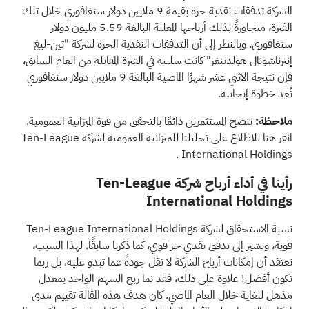
الشركة تدفقات نقدية حرة بقيمة 9 ملايين دولار سنغافوري خلال تلك
الفترة، متجاوزةً بذلك أرباحها المعلنة البالغة 5.59 مليون دولار
سنغافوري. وبالنظر إلى أن التدفقات النقدية الحرة لشركة "تين-ليغ
إنترناشونال هولدينغز" كانت سلبية في الفترة المقابلة من العام السابق،
فإن نتيجة الاثني عشر شهرًا الماضية البالغة 9 ملايين دولار سنغافوري
تُعد خطوة إيجابية.
ملاحظة:
ننصح المستثمرين دائمًا بالتحقق من قوة الميزانية العمومية.
انقر هنا للاطلاع على تحليلنا للميزانية العمومية لشركة Ten-League
.
International Holdings
رأينا في أداء أرباح شركة Ten-League
International Holdings
نسبة الاستحقاق لشركة Ten-League International Holdings
قوية، وتشير إلى تدفق نقدي حر قوي، كما ذكرنا سابقًا. لهذا السبب،
نعتقد أن إمكانات أرباح الشركة لا تقل جودةً عما تبدو عليه، بل ربما
تكون أفضل! علاوة على ذلك، فقد نما ربح السهم الواحد بمعدل
مذهل للغاية خلال العام الماضي. كان هدف هذه المقالة تقييم مدى