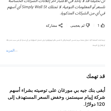
أن تحليلنا قد لا يأخذ في الاعتبار آخر إعلانات الشركات الحساسة
للسعر أو المعلومات النوعية. لا تمتلك Simply Wall St أي أسهم
في أي من الشركات المذكورة.
1
لم يعجبنى
مشاركة
ترجمة هذه الصفحة آلية. تحاول منصة سهم تحسين الترجمة ولكن لا تضمن دقتها وموثوقيتها، ولن تتحمل المسؤولية عن أي خسارة أو ضرر بسبب عدم دقة 
المزيد
يمثل المحتوى أعلاه المسؤولية الشخصية للمؤلف وآرائه فقط، ولا يمثل أي مسؤولية لمنصة سهم، ولا يمكن لمنصة سهم تأكيد صحة ودقة ومصداقية المحتوى 
قد تهمك
عند الضرورة، يرجى استشارة مستشار استثمار محترف. لا تقدم منصة سهم أي مشورة استثمارية، ولا تقدم أي التزامات أو ضمانات.
أبقى بنك جيه بي مورغان على توصيته بشراء أسهم
شركة إيبام سيستمز، وخفض السعر المستهدف إلى
120 دولارًا.