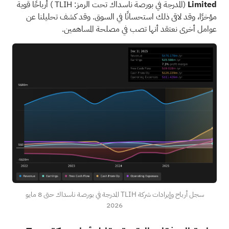
Limited
(المدرجة
في بورصة ناسداك تحت الرمز: TLIH
) أرباحًا قوية
مؤخرًا، وقد لاقى ذلك استحسانًا في السوق. وقد كشف تحليلنا عن
عوامل أخرى نعتقد أنها تصب في مصلحة المساهمين.
سجل أرباح وإيرادات شركة TLIH المدرجة في بورصة ناسداك حتى 8 مايو
2026