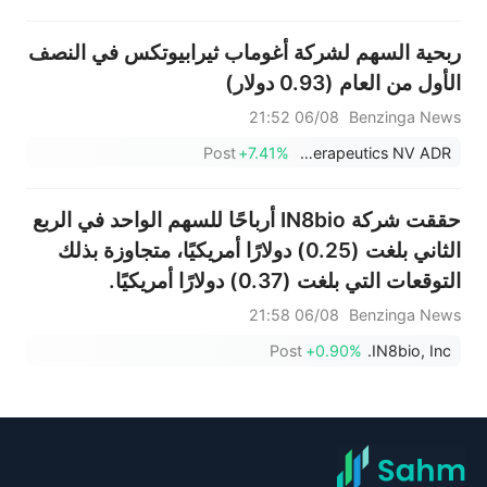
ربحية السهم لشركة أغوماب ثيرابيوتكس في النصف
الأول من العام (0.93 دولار)
06/08 21:52
Benzinga News
Post
+7.41%
AgomAb Therapeutics NV ADR
حققت شركة IN8bio أرباحًا للسهم الواحد في الربع
الثاني بلغت (0.25) دولارًا أمريكيًا، متجاوزة بذلك
التوقعات التي بلغت (0.37) دولارًا أمريكيًا.
06/08 21:58
Benzinga News
Post
+0.90%
IN8bio, Inc.