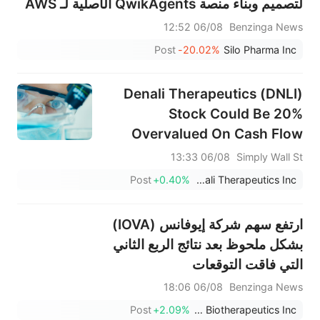
لتصميم وبناء منصة QwikAgents الأصلية لـ AWS
06/08 12:52
Benzinga News
Post
-20.02%
Silo Pharma Inc
Denali Therapeutics (DNLI)
Stock Could Be 20%
Overvalued On Cash Flow
Hopes
06/08 13:33
Simply Wall St
Post
+0.40%
Denali Therapeutics Inc.
ارتفع سهم شركة إيوفانس (IOVA)
بشكل ملحوظ بعد نتائج الربع الثاني
التي فاقت التوقعات
06/08 18:06
Benzinga News
Post
+2.09%
Iovance Biotherapeutics Inc