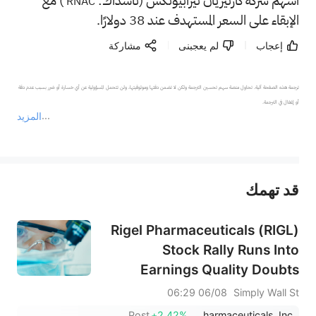
أسهم شركة كارتيزيان ثيرابيوتكس (ناسداك:
) مع
RNAC
الإبقاء على السعر المستهدف عند 38 دولارًا.
إعجاب
لم يعجبنى
مشاركة
ترجمة هذه الصفحة آلية. تحاول منصة سهم تحسين الترجمة ولكن لا تضمن دقتها وموثوقيتها، ولن تتحمل المسؤولية عن أي خسارة أو ضرر بسبب عدم دقة 
المزيد
يمثل المحتوى أعلاه المسؤولية الشخصية للمؤلف وآرائه فقط، ولا يمثل أي مسؤولية لمنصة سهم، ولا يمكن لمنصة سهم تأكيد صحة ودقة ومصداقية المحتوى 
قد تهمك
عند الضرورة، يرجى استشارة مستشار استثمار محترف. لا تقدم منصة سهم أي مشورة استثمارية، ولا تقدم أي التزامات أو ضمانات.
Rigel Pharmaceuticals (RIGL)
Stock Rally Runs Into
Earnings Quality Doubts
06/08 06:29
Simply Wall St
Post
+2.42%
Rigel Pharmaceuticals, Inc.