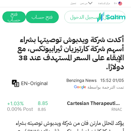
Post
En
مركز المساعدة
من نحن
تحميل
فتح
التسجيل / تسجيل الدخول
فتح حساب
حساب
أكدت شركة ويدبوش توصيتها بشراء
أسهم شركة كارتيزيان ثيرابيوتكس، مع
الإبقاء على السعر المستهدف عند 38
دولارًا.
Benzinga News
15:52 01/05
EN-Original
تمت الترجمة بواسطة
Cartesian Therapeutics, Inc.
8.85
+1.03%
0.00%
Post
8.85
RNAC
يؤكد المحلل مارتن فان من شركة ويدبوش توصيته بشراء