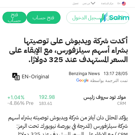
Pre
En
مركز المساعدة
من نحن
تحميل
فتح
التسجيل / تسجيل الدخول
فتح حساب
حساب
أكدت شركة ويدبوش على توصيتها
بشراء أسهم سيلزفورس، مع الإبقاء على
السعر المستهدف عند 325 دولارًا.
Benzinga News
13:17 28/05
EN-Original
تمت الترجمة بواسطة
سيلز فورس دوت كوم
192.98
+1.04%
-4.86%
Pre
183.61
CRM
يؤكد المحلل دان آيفز من شركة ويدبوش توصيته بشراء أسهم
شركة سيلزفورس (المدرجة في بورصة نيويورك تحت الرمز:
) مع الإبقاء على السعر المستهدف عند 325 دولارًا.
CRM