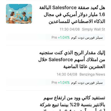
هل تُعيد صفقة Salesforce البالغة
1.6 مليار دولار أمريكي في مجال
الذكاء الاصطناعي للمساعدين
الافتراضيين تشكيل حالة الاستثمار
04/08 11:30
Simply Wall St
في إدارة علاقات العملاء؟
سيلز فورس دوت كوم
+1.04%
Pre
إليك مقدار الربح الذي كنت ستجنيه
من امتلاك أسهم Salesforce خلال
العشرين عامًا الماضية
04/08 14:30
Benzinga News
سيلز فورس دوت كوم
+1.04%
Pre
تستفيد كاثي وود من ارتفاع سهم
بالانتير بنسبة 29% بينما تبيع شركة