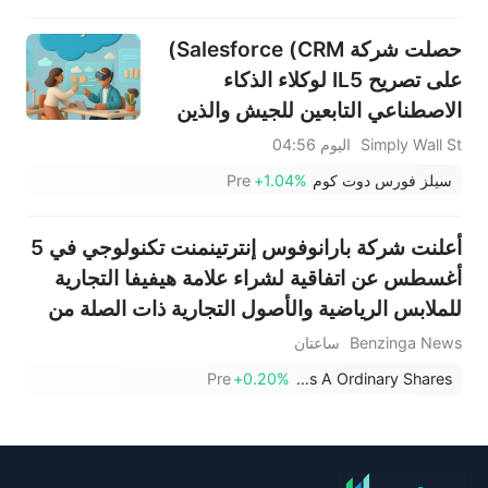
حصلت شركة Salesforce (CRM)
على تصريح IL5 لوكلاء الذكاء
الاصطناعي التابعين للجيش والذين
يخدمون الملايين
Simply Wall St
اليوم 04:56
سيلز فورس دوت كوم
+1.04%
Pre
أعلنت شركة بارانوفوس إنترتينمنت تكنولوجي في 5
أغسطس عن اتفاقية لشراء علامة هيفيفا التجارية
للملابس الرياضية والأصول التجارية ذات الصلة من
شركة جابانيرو مقابل 33 مليون دولار نقدًا
Benzinga News
ساعتان
Pre
+0.20%
Paranovus Entertainment Technology Ltd. - Class A Ordinary Shares