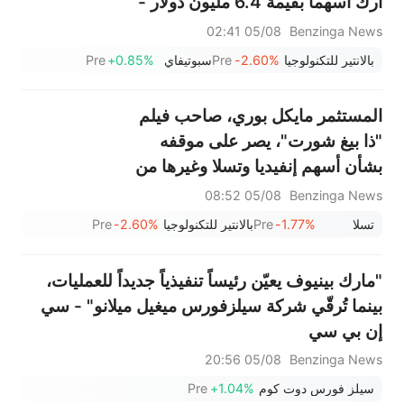
آرك أسهماً بقيمة 6.4 مليون دولار -
وتضاعف استثماراتها في سبوتيفاي
05/08 02:41
Benzinga News
بعد أن جاءت أرباحها مخيبة للآمال
بالانتير للتكنولوجيا
-2.60%
Pre
سبوتيفاي
+0.85%
Pre
المستثمر مايكل بوري، صاحب فيلم
"ذا بيغ شورت"، يصر على موقفه
بشأن أسهم إنفيديا وتسلا وغيرها من
الأسهم التي تراهن على انخفاضها،
05/08 08:52
Benzinga News
ويحذر من انهيار مماثل لانهيار عام
تسلا
-1.77%
Pre
بالانتير للتكنولوجيا
-2.60%
Pre
1987: "من المحتمل أننا قريبون من
ذلك..."
"مارك بينيوف يعيّن رئيساً تنفيذياً جديداً للعمليات،
بينما تُرقّي شركة سيلزفورس ميغيل ميلانو" - سي
إن بي سي
05/08 20:56
Benzinga News
سيلز فورس دوت كوم
+1.04%
Pre