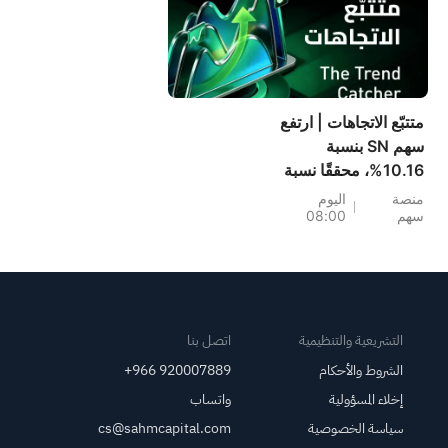
متتبّع الاتجاهات | ارتفع
سهم SN بنسبة
10.16%، محققًا نسبة
فوز 67%، وهو السهم
منصة
اليوم
سهم
08:00
الذي تم اختياره
الأسبوع الماضي؛ يشهد
قطاع الأجهزة المنزلية
انتعاشًا ملحوظًا - لا
تفوتوا أبرز تحركات
الأسبوع المقبل
التشريعية والتنظيمية
اتصل بنا
الشروط والأحكام
+966 920007889
إخلاء المسؤولية
واتساب
سياسة الخصوصية
cs@sahmcapital.com