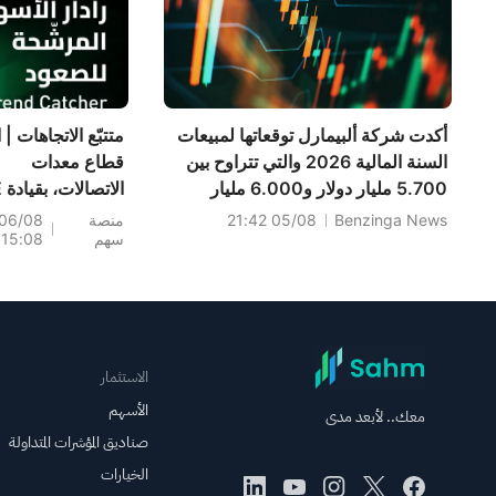
ترتفع، وAAOI >16%،
وPOET >14%
أكدت شركة ألبيمارل توقعاتها لمبيعات
متتبّع الاتجاهات | 
السنة المالية 2026 والتي تتراوح بين
قطاع معدات
5.700 مليار دولار و6.000 مليار
ال
دولار، مقارنةً بالتوقعات السابقة البالغة
(+6%)؛ وسجلت
Benzinga News
05/08 21:42
منصة
06/08
سهم
15:08
6.334 مليار دولار.
PH (+7%) وPR
(+1.8%) أعلى
مستوياتها على
الإطلاق؛ كما اقتر
مستويات رئيسية.
الاستثمار
الأسهم
معك.. لأبعد مدى
صناديق المؤشرات المتداولة
الخيارات