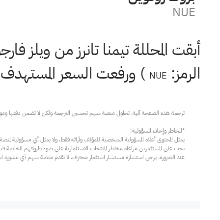
NUE
أبقت المحللة تيمنا تانرز من ويلز فا
الرمز:
) ورفعت السعر المستهدف من 213 دولارًا إلى 244 
NUE
عند الضرورة، يرجى استشارة مستشار استثمار محترف. لا تقدم منصة سهم أي مشورة استثم