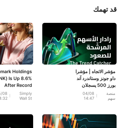
قد تهمك
مؤشر الاتجاه | مؤشرا
emark Holdings
داو جونز وستاندرد آند
NK) Is Up 8.6%
بورز 500 يسجلان
After Record
أرقامًا قياسية خلال
Spider-Man
منصة
04/08
Simply
5/08
سهم
14:47
Wall St
4:32
اليوم؛ أسهم PRLB
ekend And Q2
(+7.34%) وWSM
ults - Has The
(+3.33%) تقود 4
Bull Case
اختراقات يومية؛ أسهم
Changed?
شركات البصريات