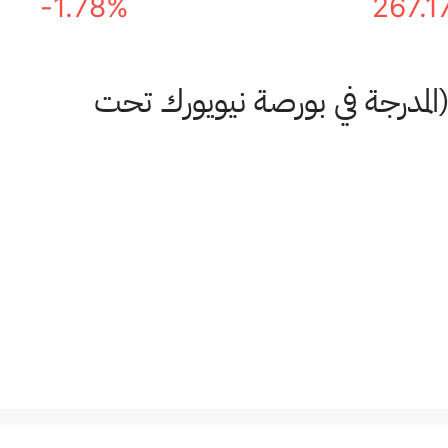
-1.78%
267.1
(المدرجة في بورصة نيويورك تحت