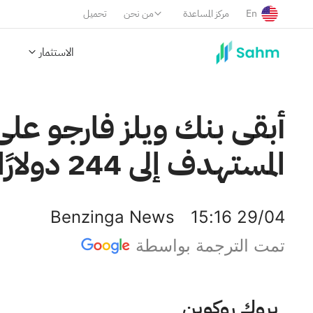
En
مركز المساعدة
من نحن
تحميل
الاستثمار
أبقى بنك ويلز فارجو على
المستهدف إلى 244 دولارًا.
Benzinga News
15:16 29/04
تمت الترجمة بواسطة
نيوكور كورب