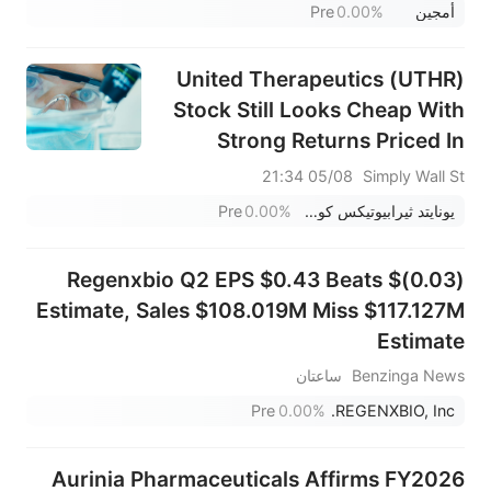
أمجين
0.00%
Pre
United Therapeutics (UTHR)
Stock Still Looks Cheap With
Strong Returns Priced In
05/08 21:34
Simply Wall St
يونايتد ثيرابيوتيكس كورب
0.00%
Pre
Regenxbio Q2 EPS $0.43 Beats $(0.03)
Estimate, Sales $108.019M Miss $117.127M
Estimate
Benzinga News
ساعتان
Pre
0.00%
REGENXBIO, Inc.
Aurinia Pharmaceuticals Affirms FY2026