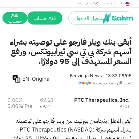
Pre
En
مركز المساعدة
من نحن
تحميل
فتح
التسجيل / تسجيل الدخول
فتح حساب
حساب
أبقى بنك ويلز فارجو على توصيته بشراء
أسهم شركة بي تي سي ثيرابيوتكس، ورفع
السعر المستهدف إلى 95 دولارًا.
Benzinga News
13:32 08/05
EN-Original
تمت الترجمة بواسطة
PTC Therapeutics, Inc.
69.21
0.00%
0.00%
Pre
69.21
PTCT
أبقى المحلل بنجامين بورنيت من ويلز فارجو على توصيته
بشراء أسهم شركة PTC Therapeutics (NASDAQ:
) ورفع السعر المستهدف من 86 دولارًا إلى 95 دولارًا.
PTCT