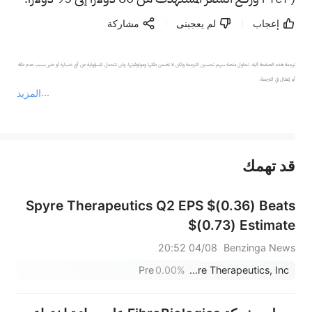
إعجاب
لم يعجبنى
مشاركة
ترجمة هذه الصفحة آلية. تحاول منصة سهم تحسين الترجمة ولكن لا تضمن دقتها وموثوقيتها، ولن تتحمل المسؤولية عن أي خسارة أو ضرر بسبب عدم دقة 
المزيد
يمثل المحتوى أعلاه المسؤولية الشخصية للمؤلف وآرائه فقط، ولا يمثل أي مسؤولية لمنصة سهم، ولا يمكن لمنصة سهم تأكيد صحة ودقة ومصداقية المحتوى 
قد تهمك
عند الضرورة، يرجى استشارة مستشار استثمار محترف. لا تقدم منصة سهم أي مشورة استثمارية، ولا تقدم أي التزامات أو ضمانات.
Spyre Therapeutics Q2 EPS $(0.36) Beats
$(0.73) Estimate
04/08 20:52
Benzinga News
Pre
0.00%
Spyre Therapeutics, Inc