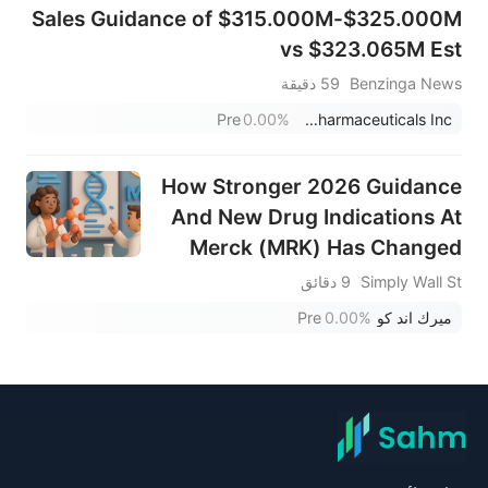
Sales Guidance of $315.000M-$325.000M
vs $323.065M Est
Benzinga News
59 دقيقة
Pre
0.00%
Aurinia Pharmaceuticals Inc.
How Stronger 2026 Guidance
And New Drug Indications At
Merck (MRK) Has Changed
Its Investment Story
Simply Wall St
9 دقائق
ميرك اند كو
0.00%
Pre