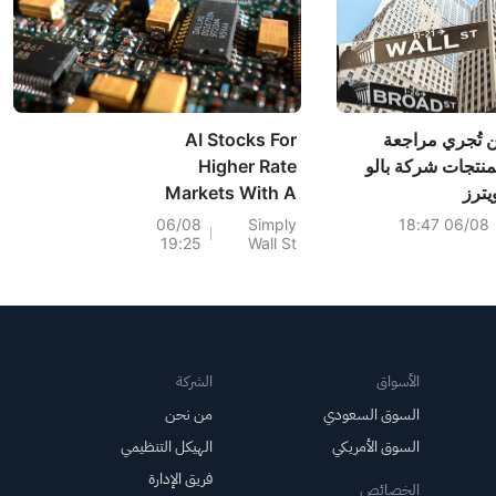
ين تُجري مراجعة
AI Stocks For
منتجات شركة بالو
Higher Rate
يترز
Markets With A
Focus On
06/08
Simply
06/08 18:47
19:25
Wall St
Productivity
الأسواق
الشركة
السوق السعودي
من نحن
السوق الأمريكي
الهيكل التنظيمي
فريق الإدارة
الخصائص