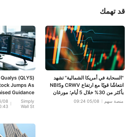
قد تهمك
"السحابة في أمريكا الشمالية" تشهد
Qualys (QLYS)
انتعاشًا قويًا مع ارتفاع CRWV وNBIS
tock Jumps As
بأكثر من 30% خلال 5 أيام؛ مورغان
aised Guidance
ستانلي يضع ثلاثة سيناريوهات نهائية
arpens Growth
منصة سهم
05/08 09:24
Simply
6/08
0:43
Wall St
للذكاء الاصطناعي — من سيكون الفائز
Debate
الأكبر؟