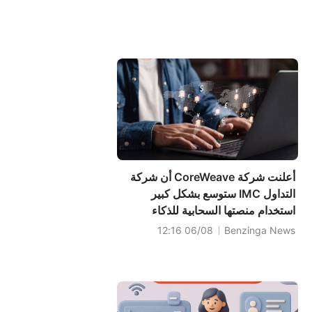
أعلنت شركة CoreWeave أن شركة
التداول IMC ستوسع بشكل كبير
استخدام منصتها السحابية للذكاء
الاصطناعي، وذلك من خلال التوسع من
06/08 12:16
Benzinga News
مجموعات تعمل في بيئة الإنتاج منذ عام
2025