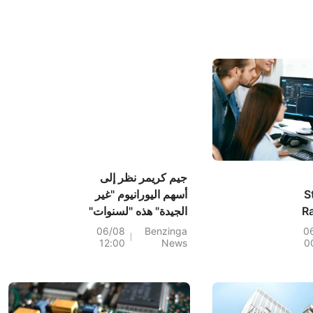
جيم كريمر نظر إلى
S
أسهم اليورانيوم "غير
R
الجيدة" هذه "لسنوات"
Sh
06/08
Benzinga
0
12:00
News
0