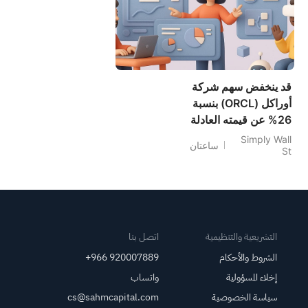
قد ينخفض سهم شركة
أوراكل (ORCL) بنسبة
26% عن قيمته العادلة
مع تجدد الاهتمام بأخبار
Simply Wall
ساعتان
St
العقود.
التشريعية والتنظيمية
اتصل بنا
الشروط والأحكام
+966 920007889
إخلاء المسؤولية
واتساب
سياسة الخصوصية
cs@sahmcapital.com