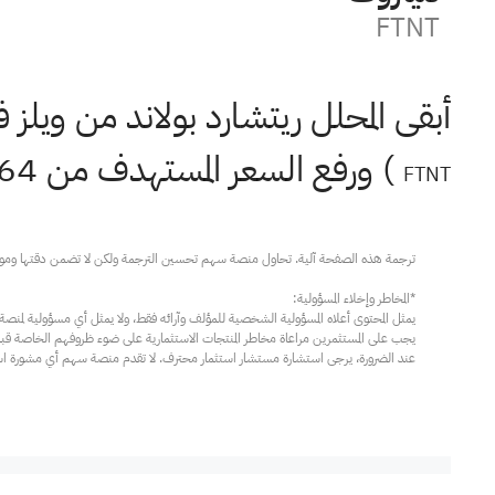
FTNT
أبقى المحلل ريتشارد بولاند من ويل
) ورفع السعر المستهدف من 64 دولارًا إلى 70 دولارًا.
FTNT
عند الضرورة، يرجى استشارة مستشار استثمار محترف. لا تقدم منصة سهم أي مشورة استثم