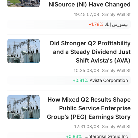
NiSource (NI) Have Changed
Its Investment Story
07/08 19:45
Simply Wall St
نيسورس إنك
-1.78%
Did Stronger Q2 Profitability
and a Steady Dividend Just
Shift Avista's (AVA)
Investment Narrative?
08/08 10:35
Simply Wall St
+0.81%
Avista Corporation
How Mixed Q2 Results Shape
Public Service Enterprise
Group’s (PEG) Earnings Story
for Investors
08/08 12:31
Simply Wall St
+0.83%
Public Service Enterprise Group Inc