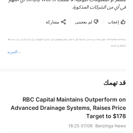
في أي من الشركات المذكورة.
إعجاب
لم يعجبنى
مشاركة
ترجمة هذه الصفحة آلية. تحاول منصة سهم تحسين الترجمة ولكن لا تضمن دقتها وموثوقيتها، ولن تتحمل المسؤولية عن أي خسارة أو ضرر بسبب عدم دقة 
المزيد
يمثل المحتوى أعلاه المسؤولية الشخصية للمؤلف وآرائه فقط، ولا يمثل أي مسؤولية لمنصة سهم، ولا يمكن لمنصة سهم تأكيد صحة ودقة ومصداقية المحتوى 
قد تهمك
عند الضرورة، يرجى استشارة مستشار استثمار محترف. لا تقدم منصة سهم أي مشورة استثمارية، ولا تقدم أي التزامات أو ضمانات.
RBC Capital Maintains Outperform on
Advanced Drainage Systems, Raises Price
Target to $178
07/08 18:25
Benzinga News