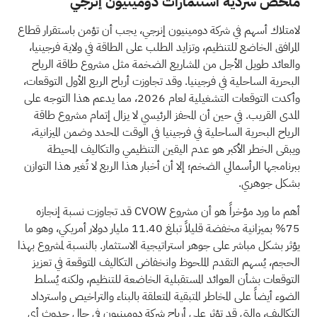
ملخص سردية استثمارات دومينيون إنرجي
لامتلاك أسهم في شركة دومينيون إنرجي، يجب أن تؤمن باستقرار قطاع
المرافق الخاضع للتنظيم، وتزايد الطلب على الطاقة في ولاية فرجينيا،
والعائد طويل الأجل من المشاريع الضخمة مثل مشروع طاقة الرياح
البحرية الساحلية في فرجينيا. وقد تجاوزت أرباح الربع الأول التوقعات،
وأكدت التوقعات التشغيلية لعام 2026، مما يدعم هذا التوجه على
المدى القريب. في حين أن المحفز الرئيسي لا يزال إتمام مشروع طاقة
الرياح البحرية الساحلية في فرجينيا في الوقت المحدد وضمن الميزانية،
ويبقى الخطر الأكبر هو عدم اليقين التنظيمي والتكاليف المحيطة
ببرنامجها الرأسمالي الضخم؛ إلا أن أخبار هذا الربع لا تُغير هذا التوازن
بشكل جوهري.
أهم ما ورد مؤخراً هو أن مشروع CVOW قد تجاوزت نسبة إنجازه
75% بميزانية مخفضة قليلاً تبلغ 11.40 مليار دولار أمريكي، وهو ما
يؤثر بشكل مباشر على جوهر استراتيجية الاستثمار. بالنسبة لمشروع بهذا
الحجم، يُسهم التقدم الملحوظ وانخفاض التكاليف المتوقعة في تعزيز
التوقعات بشأن العوائد المستقبلية الخاضعة للتنظيم، ولكنه يُسلط
الضوء أيضاً على المخاطر المتبقية المتعلقة بالبناء والتراخيص واسترداد
التكاليف، والتي قد تؤثر على أرباح شركة دومينيون في حال حدوث أي