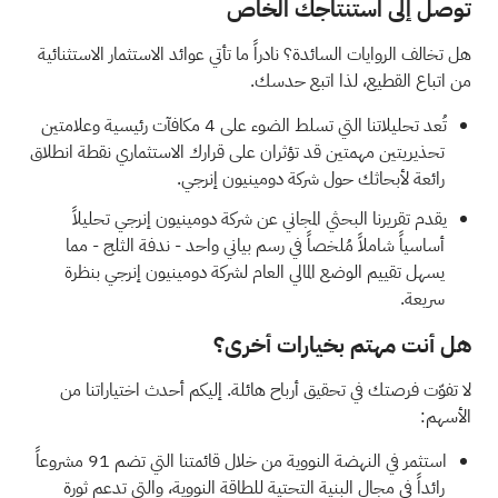
توصل إلى استنتاجك الخاص
هل تخالف الروايات السائدة؟ نادراً ما تأتي عوائد الاستثمار الاستثنائية
من اتباع القطيع، لذا اتبع حدسك.
تُعد تحليلاتنا التي تسلط الضوء على
4 مكافآت رئيسية وعلامتين
تحذيريتين مهمتين
قد تؤثران على قرارك الاستثماري نقطة انطلاق
رائعة لأبحاثك حول شركة دومينيون إنرجي.
يقدم
تقريرنا البحثي المجاني عن شركة دومينيون إنرجي
تحليلاً
أساسياً شاملاً مُلخصاً في رسم بياني واحد - ندفة الثلج - مما
يسهل تقييم الوضع المالي العام لشركة دومينيون إنرجي بنظرة
سريعة.
هل أنت مهتم بخيارات أخرى؟
لا تفوّت فرصتك في تحقيق أرباح هائلة. إليكم أحدث اختياراتنا من
الأسهم:
استثمر في النهضة النووية من خلال قائمتنا التي تضم
91 مشروعاً
رائداً في مجال البنية التحتية للطاقة النووية، والتي
تدعم ثورة