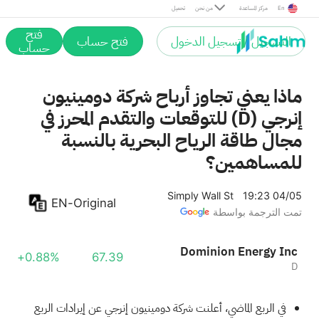
En
مركز المساعدة
من نحن
تحميل
فتح
التسجيل / تسجيل الدخول
فتح حساب
حساب
ماذا يعني تجاوز أرباح شركة دومينيون
إنرجي (D) للتوقعات والتقدم المحرز في
مجال طاقة الرياح البحرية بالنسبة
للمساهمين؟
Simply Wall St
19:23 04/05
EN-Original
تمت الترجمة بواسطة
Dominion Energy Inc
+0.88%
67.39
D
في الربع الماضي، أعلنت شركة دومينيون إنرجي عن إيرادات الربع