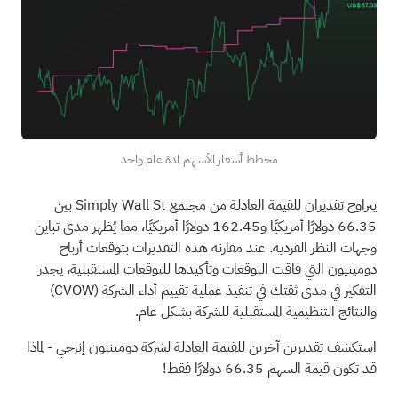
مخطط أسعار الأسهم لمدة عام واحد
يتراوح تقديران للقيمة العادلة من مجتمع Simply Wall St بين
66.35 دولارًا أمريكيًا و162.45 دولارًا أمريكيًا، مما يُظهر مدى تباين
وجهات النظر الفردية. عند مقارنة هذه التقديرات بتوقعات أرباح
دومينيون التي فاقت التوقعات وتأكيدها للتوقعات المستقبلية، يجدر
التفكير في مدى ثقتك في تنفيذ عملية تقييم أداء الشركة
(CVOW)
والنتائج التنظيمية المستقبلية للشركة بشكل عام.
استكشف تقديرين آخرين للقيمة العادلة لشركة دومينيون إنرجي
- لماذا
قد تكون قيمة السهم 66.35 دولارًا فقط!