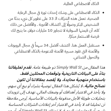
الذكاء الاصطناعي العالمية.
الذكاء الاصطناعي على وشك إحداث ثورة في مجال الرعاية
الصحية.
تعمل هذه الشركات الـ 33 على تطوير كل شيء بدءًا من
التشخيص المبكر وصولًا إلى اكتشاف الأدوية
. والأفضل من ذلك
كله، أن قيمتها السوقية لا تتجاوز 10 مليارات دولار، ما يتيح لك
فرصة الاستثمار مبكرًا.
مستقبل العمل هنا. اكتشف
أفضل 34 سهماً في مجال الروبوتات
والأتمتة
التي تقود مسيرة الأتمتة المدعومة بالذكاء الاصطناعي
والتحول الصناعي.
هذا المقال من Simply Wall St ذو طبيعة عامة.
نقدم تعليقاتنا
بناءً على البيانات التاريخية وتوقعات المحللين فقط،
باستخدام منهجية محايدة، ولا يُقصد بمقالاتنا أن تكون
نصائح مالية.
لا يُشكل هذا المقال توصيةً بشراء أو بيع أي سهم،
ولا يأخذ في الاعتبار أهدافك أو وضعك المالي. نهدف إلى تزويدك
بتحليلات طويلة الأجل مدفوعة بالبيانات الأساسية. يُرجى ملاحظة
أن تحليلنا قد لا يأخذ في الاعتبار آخر إعلانات الشركات الحساسة
للسعر أو المعلومات النوعية. لا تمتلك Simply Wall St أي أسهم