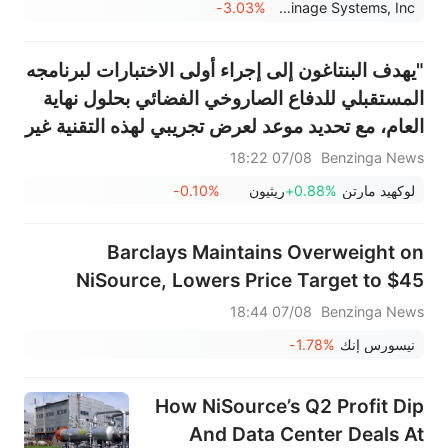
-3.03%
Advanced Drainage Systems, Inc.
"يهدف البنتاغون إلى إجراء أولى الاختبارات لبرنامجه
المستقبلي للدفاع الصاروخي الفضائي بحلول نهاية
العام، مع تحديد موعد لعرض تجريبي لهذه التقنية غير
المجربة في عام 2027" - بلومبيرغ نيوز
07/08 18:22
Benzinga News
لوكهيد مارتن
+0.88%
ريثيون
-0.10%
Barclays Maintains Overweight on
NiSource, Lowers Price Target to $45
07/08 18:44
Benzinga News
نيسورس إنك
-1.78%
How NiSource’s Q2 Profit Dip
And Data Center Deals At