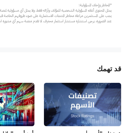
عند الضرورة، يرجى استشارة مستشار استثمار محترف. لا تقدم منصة سهم أي مشورة استثم
قد تهمك