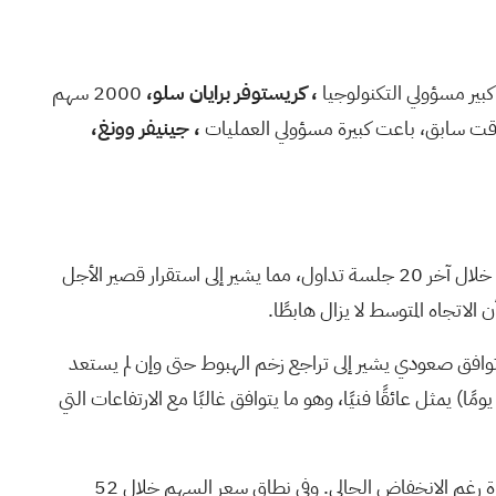
كبير مسؤولي التكنولوجيا
، كريستوفر برايان سلو،
2000 سهم
قت سابق، باعت كبيرة مسؤولي العمليات
، جينيفر وونغ،
عند سعر 138.50 دولارًا، يتداول سهم ريديت أعلى بنسبة 2.8% من متوسطه المتحرك البسيط لـ 20 يومًا، وهو متوسط سعر السهم خلال آخر 20 جلسة تداول، مما يشير إلى استقرار قصير الأجل
لاتجاه/الزخم، -4.8022 مقابل خط إشارة عند -6.3179، وهو توافق صعودي يشير إلى تراجع زخم الهبوط حتى وإن لم يستعد
لاتجاه قوته بالكامل. ولا يزال تقاطع الموت في مارس (انخفاض المتوسط المتحرك البسيط لـ 50 يومًا عن المتوسط المتحرك البسيط لـ 200 يومًا) يمثل عائقًا فنيًا، وهو ما يتوافق غالبًا مع الارتفاعات التي
ارتفع سعر السهم بنسبة 50.35% خلال الاثني عشر شهرًا الماضية، وهو ما يعكس أداءً سابقًا ويُظهر أن السهم ما زال يحقق تقلبات كبيرة رغم الانخفاض الحالي. وفي نطاق سعر السهم خلال 52