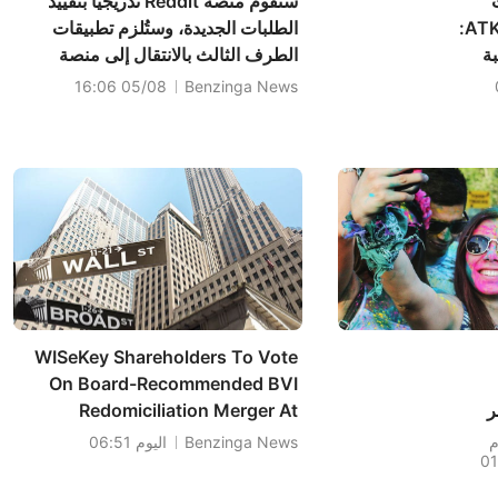
ستقوم منصة Reddit تدريجياً بتقييد
المتحدة اليوم | ATKR:
الطلبات الجديدة، وستُلزم تطبيقات
ة
الطرف الثالث بالانتقال إلى منصة
ات
مطوري Reddit والعمل عليها؛ وذلك
05/08 16:06
Benzinga News
اذ
لحماية المنصة والشركات
يان
والمستخدمين من عمليات استخراج
قوية
البيانات المسيئة والبريد العشوائي،
وتخطط لإجراء تغييرات مع مرور...
WISeKey Shareholders To Vote
On Board-Recommended BVI
ر
Redomiciliation Merger At
حية
September EGM
م
Benzinga News
اليوم 06:51
01