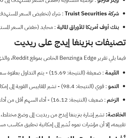
شركة Truist Securities
: شراء (تخفيض السعر المستهدف إلى 260.00 دولارًا) (7
بنك أوف أمريكا للأوراق المالية
: محايد (خفض السعر المستهدف إلى 175.00 دولار
تصنيفات بنزينغا إيدج على ريديت
فيما يلي
تقرير Benzinga Edge
الخاص بموقع Reddit، والذي يسلط الضوء على نقاط قوته وضعفه مقارنة بالسوق الأوسع:
القيمة
: ضعيفة (النتيجة: 15.69) - يتم التداول بعلاوة سعرية مرتفعة مقارنة بنظرائها.
النمو
: قوي (النتيجة: 98.4) - تشير المقاييس القوية إلى إمكانات نمو عالية.
الزخم
: ضعيف (النتيجة: 16.12) - أداء السهم أقل من أداء السوق بشكل عام.
الخلاصة:
تشير إشارة بنزينغا إيدج من ريديت إلى وضع مختلط، ح
تقييمه، إلا أن مؤشرات نموه تُشير إلى إمكانية تحقيق مكاسب مستق