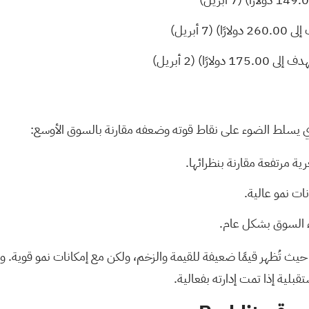
 أبريل)
ًا) (2 أبريل)
يث تُظهر قيمًا ضعيفة للقيمة والزخم، ولكن مع إمكانات نمو قوية. وه
بلية إذا تمت إدارته بفعالية.