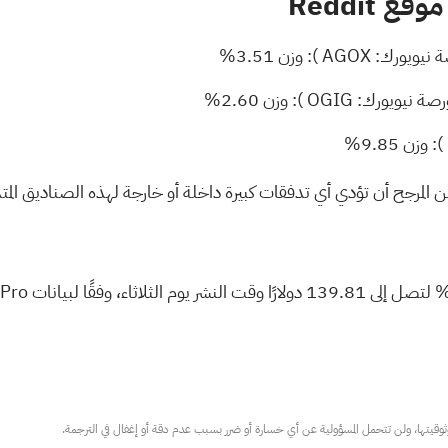
 Reddit
 نيويورك:
AGOX
): وزن 3.51%
رصة نيويورك:
OGIG
): وزن 2.60%
): وزن 9.85%
وفقًا لبيانات Benzinga Pro