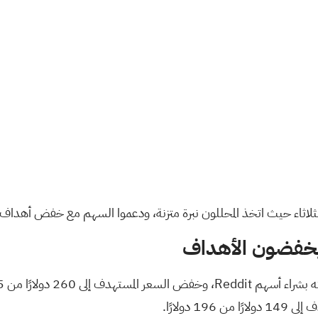
اثاء حيث اتخذ المحللون نبرة متزنة، ودعموا السهم مع خفض أهداف ا
يخفضون الأهداف
لمستهدف إلى 260 دولارًا من 275 دولارًا. في المقابل، أبقى أليك بروندولو، المحلل في
دولارًا.