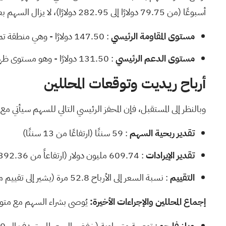
أسبوعًا (من 79.75 دولارًا إلى 282.95 دولارًا)، لا يزال السهم بعيدًا عن أعلى مستوياته، مما يشير إلى أن السوق ما زال يُعيد تقييم التوقعات بعد ذروة العام الماضي.
مستوى المقاومة الرئيسي
: 147.50 دولارًا - وهي منطقة تميل فيها عمليات الارتداد الأخيرة إلى التوقف.
مستوى الدعم الرئيسي
: 131.50 دولارًا - وهو مستوى ظهر فيه المشترون مؤخرًا للدفاع عن عمليات التراجع.
أرباح ريديت وتوقعات المحللين
وبالنظر إلى المستقبل، فإن المحفز الرئيسي التالي للسهم سيأتي مع تقرير الأرباح
تقدير ربحية السهم
: 59 سنتًا (ارتفاعًا من 13 سنتًا)
تقدير الإيرادات
: 609.74 مليون دولار (ارتفاعاً من 392.36 مليون دولار)
التقييم
: نسبة السعر إلى الأرباح 52.8 مرة (يشير إلى تقييم ممتاز)
إجماع المحللين والإجراءات الأخيرة:
يُوصى بشراء السهم مع
متو
ويلز فارجو
: توصية متساوية (خفض السعر المستهدف إلى 149.00 دولارًا) (7 أبريل)