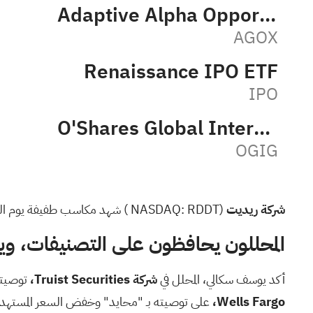
Adaptive Alpha Opportunities ETF
AGOX
Renaissance IPO ETF
IPO
O'Shares Global Internet Giants ETF
OGIG
شركة ريديت
(NASDAQ:
RDDT
) شهد مكاسب طفيفة يوم الثل
المحللون يحافظون على التصنيفات، و
أكد يوسف سكالي، المحلل في
شركة Truist Securities،
توصيته بشراء أسهم Reddit، وخفض السعر ا
Wells Fargo،
على توصيته بـ "محايد" وخفض السعر المستهدف إلى 149 دولارًا من 196 