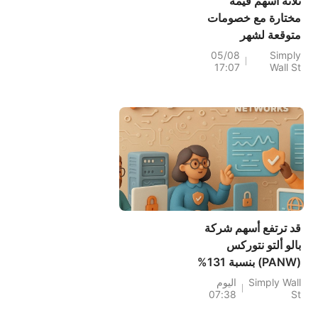
ثلاثة أسهم قيّمة
مختارة مع خصومات
متوقعة لشهر
أغسطس 2026
05/08
Simply
17:07
Wall St
قد ترتفع أسهم شركة
بالو ألتو نتوركس
(PANW) بنسبة 131%
عن قيمتها العادلة مع
Simply Wall
اليوم
07:38
St
ازدياد التركيز على دمج
نظام فايرمون.