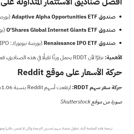
أفضل صناديق الاستثمار المتداولة على موقع
صندوق Adaptive Alpha Opportunities ETF
(بورصة
صندوق O'Shares Global Internet Giants ETF
(بو
صندوق Renaissance IPO ETF
(بورصة نيويورك:
IPO
الأهمية:
نظرًا لأن RDDT يحمل وزنًا ثقيلًا في هذه الصناديق، فمن المرجح أن تؤدي أي تدفقات كبيرة داخلة أو خارجة لهذه الصناديق المتداولة في البورصة إلى الشراء أو البيع التلقائي للسهم.
حركة الأسعار على موقع Reddit
حركة سعر سهم RDDT:
ارتفعت أسهم Reddit بنسبة 1.06% لتصل إلى 139.81 دولارًا وقت النشر يوم الثلاثاء،
صورة من موقع Shutterstock