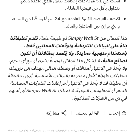
ابحث عن
51 شركة ذات إمكانات تدفق نقدي واعدة ولكنها
تتداول بأقل من قيمتها العادلة
.
اكتشف الفرصة الكبيرة القادمة مع
24 سهمًا رخيصًا من النخبة،
والتي توازن بين المخاطرة والعائد.
هذا المقال من Simply Wall St ذو طبيعة عامة.
نقدم تعليقاتنا
بناءً على البيانات التاريخية وتوقعات المحللين فقط،
باستخدام منهجية محايدة، ولا يُقصد بمقالاتنا أن تكون
نصائح مالية.
لا يُشكل هذا المقال توصيةً بشراء أو بيع أي سهم،
ولا يأخذ في الاعتبار أهدافك أو وضعك المالي. نهدف إلى تزويدك
بتحليلات طويلة الأجل مدفوعة بالبيانات الأساسية. يُرجى ملاحظة
أن تحليلنا قد لا يأخذ في الاعتبار آخر إعلانات الشركات الحساسة
للسعر أو المعلومات النوعية. لا تمتلك Simply Wall St أي أسهم
في أي من الشركات المذكورة.
إعجاب
لم يعجبنى
مشاركة
ترجمة هذه الصفحة آلية. تحاول منصة سهم تحسين الترجمة ولكن لا تضمن دقتها وموثوقيتها، ولن تتحمل المسؤولية عن أي خسارة أو ضرر بسبب عدم دقة 