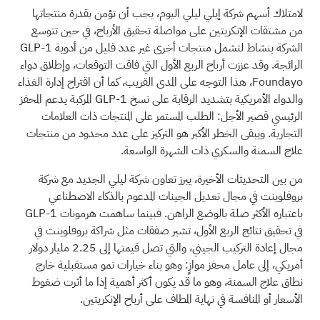
لامتلاك أسهم شركة إيلي ليلي اليوم، يجب أن تؤمن بقدرة منتجاتها
من مشتقات الإنكريتين على مواصلة تحقيق الأرباح، في حين تتوسع
الشركة بنشاط لتشمل منتجات أخرى غير عدد قليل من أدوية GLP-1
الرائجة. وقد عززت أرباح الربع الأول التي فاقت التوقعات، وإطلاق دواء
Foundayo، هذا التوجه على المدى القريب، كما أن اقتراح إدارة الغذاء
والدواء الأمريكية بتشديد الرقابة على نسخ GLP-1 المركبة يدعم المحفز
الرئيسي قصير الأجل: الطلب المستمر على المنتجات ذات العلامات
التجارية. ويبقى الخطر الأكبر هو التركيز على عدد محدود من منتجات
علاج السمنة والسكري ذات الشهرة الواسعة.
من بين التحديثات الأخيرة، يبرز تعاون شركة ليلي الجديد مع شركة
بروفلوينت في مجال تعديل الجينات المدعوم بالذكاء الاصطناعي
باعتباره الأكثر صلة بالوضع الراهن. فبينما ساهمت هرمونات GLP-1
في تحقيق نتائج الربع الأول، تشير صفقات مثل شراكة بروفلوينت في
مجال إعادة التركيب الجيني، والتي تصل قيمتها إلى 2.25 مليار دولار
أمريكي، إلى عامل محفز موازٍ: وهو بناء خيارات نمو مستقبلية خارج
نطاق علاج السمنة، وهو ما قد يكون أكثر أهمية إذا ما أثرت ضغوط
الأسعار أو المنافسة في نهاية المطاف على أرباح الإنكريتين.