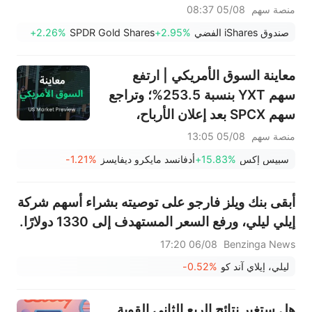
افتتاح السوق (4 أغسطس)
منصة سهم
05/08 08:37
صندوق iShares الفضي
+2.95%
SPDR Gold Shares
+2.26%
معاينة السوق الأمريكي | ارتفع
سهم YXT بنسبة 253.5%؛ وتراجع
سهم SPCX بعد إعلان الأرباح،
وينتهي حظر التداول يوم الخميس؛
منصة سهم
05/08 13:05
وستعلن شركتا SNDK وWDC عن
سبيس إكس
+15.83%
أدفانسد مايكرو ديفايسز
-1.21%
نتائج الأرباح بعد الإغلاق؛ وإيران
تقول إن مضيق هرمز لن يُفتح فورًا
أبقى بنك ويلز فارجو على توصيته بشراء أسهم شركة
إيلي ليلي، ورفع السعر المستهدف إلى 1330 دولارًا.
06/08 17:20
Benzinga News
ليلي، إيلاي آند كو
-0.52%
هل ستغير نتائج الربع الثاني القوية