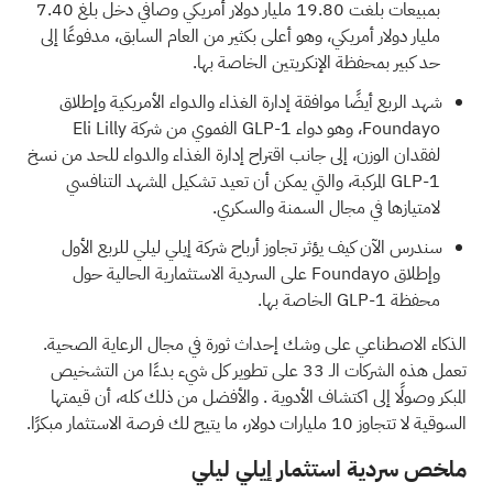
بمبيعات بلغت 19.80 مليار دولار أمريكي وصافي دخل بلغ 7.40
مليار دولار أمريكي، وهو أعلى بكثير من العام السابق، مدفوعًا إلى
حد كبير بمحفظة الإنكريتين الخاصة بها.
شهد الربع أيضًا موافقة إدارة الغذاء والدواء الأمريكية وإطلاق
Foundayo، وهو دواء GLP-1 الفموي من شركة Eli Lilly
لفقدان الوزن، إلى جانب اقتراح إدارة الغذاء والدواء للحد من نسخ
GLP-1 المركبة، والتي يمكن أن تعيد تشكيل المشهد التنافسي
لامتيازها في مجال السمنة والسكري.
سندرس الآن كيف يؤثر تجاوز أرباح شركة إيلي ليلي للربع الأول
وإطلاق Foundayo على السردية الاستثمارية الحالية حول
محفظة GLP-1 الخاصة بها.
الذكاء الاصطناعي على وشك إحداث ثورة في مجال الرعاية الصحية.
تعمل هذه الشركات الـ 33 على تطوير كل شيء بدءًا من التشخيص
المبكر وصولًا إلى اكتشاف الأدوية
. والأفضل من ذلك كله، أن قيمتها
السوقية لا تتجاوز 10 مليارات دولار، ما يتيح لك فرصة الاستثمار مبكرًا.
ملخص سردية استثمار إيلي ليلي