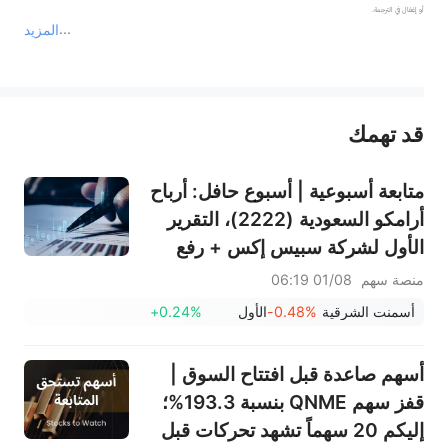
المزيد
يمثل المحتوى أعلاه المسؤولية الشخصية للمؤلف وآرائه فقط، ولا يمثل أي مسؤولية لمنصة سهم، ولا يمكن لمنصة سهم تأكيد صحة ودقة ومصداقية المحتوى 
قد تهمك
عند الضرورة، يرجى استشارة مستشار استثمار محترف. لا تقدم منصة سهم أي مشورة استثمارية، ولا تقدم أي التزامات أو ضمانات.
متابعة أسبوعية | أسبوع حافل: أرباح
أرامكو السعودية (2222)، التقرير
الأول لشركة سبيس إكس + رفع
قيود التجميد الضخمة، نتائج
منصة سهم
01/08 06:19
سانديسك/سناب/إيه إم دي؛ بيانات
أسمنت الشرقية
-0.48%
الأول
+0.24%
ADP ووظائف القطاع غير الزراعي
لشهر يوليو في دائرة الضوء
أسهم صاعدة قبل افتتاح السوق |
قفز سهم QNME بنسبة 193.3%؛
إليكم 20 سهماً تشهد تحركات قبل