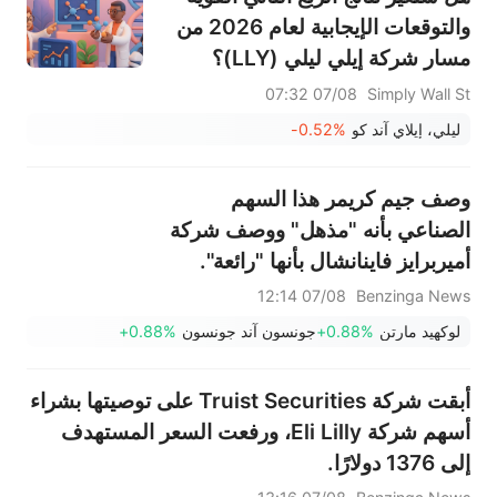
والتوقعات الإيجابية لعام 2026 من
مسار شركة إيلي ليلي (LLY)؟
07/08 07:32
Simply Wall St
ليلي، إيلاي آند كو
-0.52%
وصف جيم كريمر هذا السهم
الصناعي بأنه "مذهل" ووصف شركة
أميربرايز فاينانشال بأنها "رائعة".
07/08 12:14
Benzinga News
لوكهيد مارتن
+0.88%
جونسون آند جونسون
+0.88%
أبقت شركة Truist Securities على توصيتها بشراء
أسهم شركة Eli Lilly، ورفعت السعر المستهدف
إلى 1376 دولارًا.