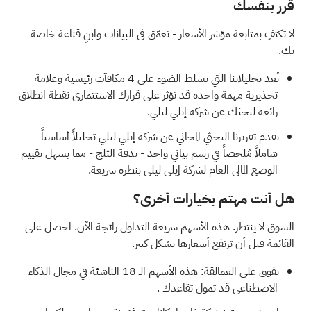
قرر بنفسك
لا تكتفِ بمتابعة مؤشر الأسعار - تعمّق في البيانات وابنِ قناعة خاصة
بك.
تُعد تحليلاتنا التي تسلط الضوء على
4 مكافآت رئيسية وعلامة
تحذيرية مهمة واحدة
قد تؤثر على قرارك الاستثماري نقطة انطلاق
رائعة لبحثك عن شركة إيلي ليلي.
يقدم
تقريرنا البحثي المجاني عن شركة إيلي ليلي
تحليلاً أساسياً
شاملاً مُلخصاً في رسم بياني واحد - ندفة الثلج - مما يسهل تقييم
الوضع المالي العام لشركة إيلي ليلي بنظرة سريعة.
هل أنت مهتم بخيارات أخرى؟
السوق لا ينتظر. هذه الأسهم سريعة التداول رائجة الآن. احصل على
القائمة قبل أن ترتفع أسعارها بشكل كبير.
تفوق على العمالقة: هذه
الأسهم الـ 18 الناشئة في مجال الذكاء
الاصطناعي قد تمول تقاعدك
.