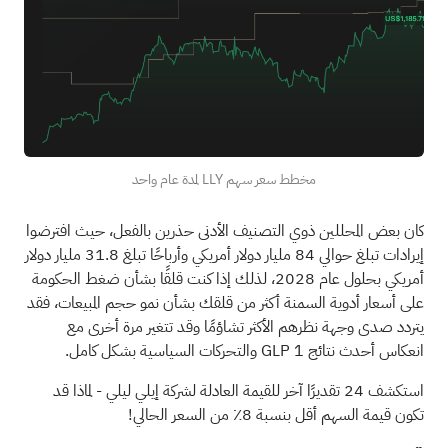
مخطط سعر سهم LLY لمدة عام واحد
كان بعض المحللين ذوي التصنيف الأدنى حذرين بالفعل، حيث افترضوا
إيرادات تبلغ حوالي 84 مليار دولار أمريكي وأرباحًا تبلغ 31.8 مليار دولار
أمريكي بحلول عام 2028، لذلك إذا كنت قلقًا بشأن ضغط الحكومة
على أسعار أدوية السمنة أكثر من قلقك بشأن نمو حجم المبيعات، فقد
يتردد صدى وجهة نظرهم الأكثر تشاؤمًا وقد تتغير مرة أخرى مع
انعكاس أحدث نتائج GLP 1 والتحركات السياسية بشكل كامل.
استكشف 24 تقديرًا آخر للقيمة العادلة لشركة إيلي ليلي
- لماذا قد
تكون قيمة السهم أقل بنسبة 8٪ من السعر الحالي!