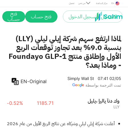
En
مركز المساعدة
من نحن
تحميل
فتح
التسجيل / تسجيل الدخول
فتح حساب
حساب
لماذا ارتفع سهم شركة إيلي ليلي (LLY)
بنسبة 9.0% بعد تجاوز توقعات الربع
الأول وإطلاق منتج Foundayo GLP-1
- وماذا بعد؟
Simply Wall St
07:41 02/05
EN-Original
تمت الترجمة بواسطة
ليلي، إيلاي آند كو
-0.52%
1185.71
LLY
أعلنت شركة إيلي ليلي وشركاه عن نتائج الربع الأول من عام 2026