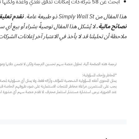
ابحث عن
58 شركة ذات إمكانات تدفق نقدي واعدة ولكنها تتداول بأقل من قيمتها العادلة
هذا المقال من Simply Wall St ذو طبيعة عامة.
نقدم تعليقا
نصائح مالية.
لا يُشكل هذا المقال توصيةً بشراء أو بيع أي س
ملاحظة أن تحليلنا قد لا يأخذ في الاعتبار آخر إعلانات الشركات الحساسة للسعر أو المعلوما
عند الضرورة، يرجى استشارة مستشار استثمار محترف. لا تقدم منصة سهم أي مشورة استثم