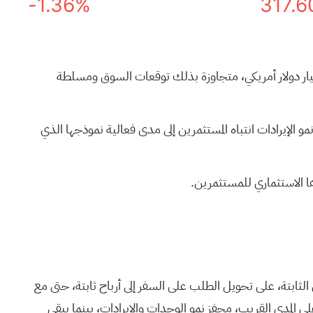
-1.36%
317.6
قرير ربع سنوي لها، حققت شركة هيلتون العالمية القابضة أرباحًا للسهم الواحد بلغت 2.08 على إيرادات قدرها 3.09 مليار دولار أمريكي، متجاوزة بذلك توقعات السوق ومسلطة
الأرباح المستقبلية ونمو الإيرادات انتباه المستثمرين إلى مدى فعالية نموذجها الذي
ا الاستثماري للمستثمرين.
الثابتة، على تحويل الطلب على السفر إلى أرباح ثابتة، حتى مع
لى المدى القريب، محفز نمو الوحدات والإيرادات، بينما يبقى