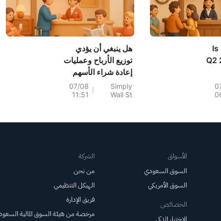
69
Is
هل ينبغي أن يؤدي
Q2 
توزيع الأرباح وعمليات
إعادة شراء الأسهم
وتوجه شركة ماريوت
07/08
Simply
0
11:51
Wall St
0
نحو الاستثمار في
I
الصين إلى تغيير
استراتيجية الشركة
الاستثمارية؟
الأسواق
الشركة
السوق السعودي
من نحن
السوق الأمريكي
الهيكل التنظيمي
فريق الإدارة
الخصائص
مرخصة من هيئة السوق المالية السعود
الاختيار الذكي