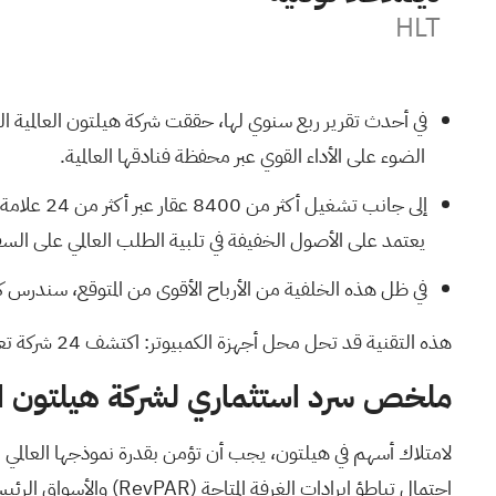
HLT
الضوء على الأداء القوي عبر محفظة فنادقها العالمية.
إلى جانب 
يعتمد على الأصول الخفيفة في تلبية الطلب العالمي على السف
في ظل هذه الخلفية من الأرباح الأقوى من المتوقع، سندرس ك
هذه التقنية قد تحل محل أجهزة الكمبيوتر: اكتشف
24 شركة تعمل على جعل الحوسبة الكمومية حقيقة واقعة
ملخص سرد استثماري لشركة هيلتون الع
لامتلاك أسهم في هيلتون، يجب أن تؤمن بقدرة نموذجها العالمي ال
احتمال تباطؤ إيرادات الغرفة المتاحة
(RevPAR)
والأسواق الرئيسي