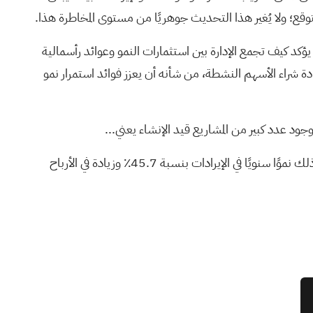
قع؛ ولا يُغير هذا التحديث جوهريًا من مستوى المخاطرة هذا.
يار دولار أمريكي، إلى جانب نتائجها القوية، مما يؤكد كيف تجمع الإدارة بين استثمارات النمو وعوائد رأسمالية
ادة شراء الأسهم النشطة، من شأنه أن يعزز فوائد استمرار نمو
جود عدد كبير من المشاريع قيد الإنشاء يعني...
تتوقع شركة هيلتون العالمية القابضة تحقيق إيرادات بقيمة 15.3 مليار دولار وأرباح بقيمة 2.5 مليار دولار بحلول عام 2029. ويتطلب ذلك نموًا سنويًا في الإيرادات بنسبة 45.7٪ وزيادة في الأرباح