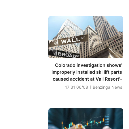
'Colorado investigation shows
improperly installed ski lift parts
caused accident at Vail Resort'-
CBS News
06/08 17:31
Benzinga News