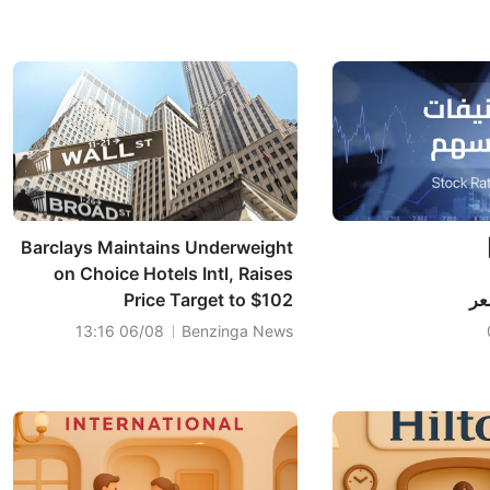
Barclays Maintains Underweight
on Choice Hotels Intl, Raises
 السعر
Price Target to $102
06/08 13:16
Benzinga News
Precigen (PGEN)
 يشير
ه
161.%؛ فيما
Tigress السعر