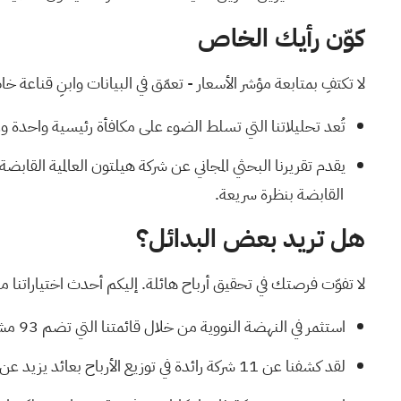
كوّن رأيك الخاص
لا تكتفِ بمتابعة مؤشر الأسعار - تعمّق في البيانات وابنِ قناعة 
تُعد تحليلاتنا التي تسلط الضوء على
مكافأة رئيسية واحدة و
يقدم
تقريرنا البحثي المجاني عن شركة هيلتون العالمية القابضة
القابضة بنظرة سريعة.
هل تريد بعض البدائل؟
لا تفوّت فرصتك في تحقيق أرباح هائلة. إليكم أحدث اختياراتنا م
استثمر في النهضة النووية من خلال قائمتنا التي تضم
93 مشروعاً رائداً في مجال البنية التحتية للطاقة النووية، والتي
لقد كشفنا عن
11 شركة رائدة في توزيع الأرباح
بعائد يزيد عن 5%، والتي لا تنجو فقط من عواصف السوق، بل تزدهر في