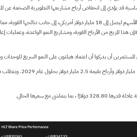
اسية قد يؤدي إلى انخفاض أرباح مشاريعها التطويرية الضخمة عن المتو
من بين الإعلانات الأخيرة، يبرز توسيع هيلتون لبرنامج إعادة شراء الأسهم ليصل إلى 18 مل
إن هذا المزيج من الأرباح القوية، ومشاريع النمو الواعدة، وعمليات إع
ى المستثمرين أن يدركوا أن اعتماد هيلتون على النمو السريع للوحدات وو
ا 328.80 دولارًا
، بما يتماشى مع سعرها الحالي.