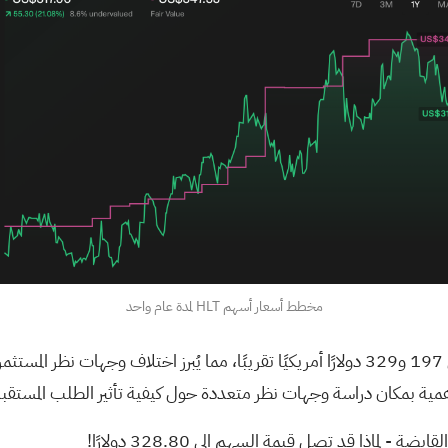
مخطط أسعار أسهم HLT لمدة عام واحد
يتراوح تقديران للقيمة العادلة من مجتمع Simply Wall St بين 197 و329 دولارًا أمريكيًا تقري
مية بمكان دراسة وجهات نظر متعددة حول كيفية تأثير الطلب المستقبل
القابضة
- لماذا قد تصل قيمة السهم إلى 328.80 دولارًا!