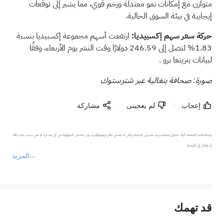
متوازن مع إمكانات نمو معتدلة وزخم قوي، مما يشير إلى توقعات
إيجابية في بيئة السوق الحالية.
حركة سعر سهم إكسبيديا:
ارتفعت أسهم مجموعة إكسبيديا بنسبة
1.83% لتصل إلى 246.59 دولارًا وقت النشر يوم الأربعاء،
وفقًا
لبيانات بنزينغا برو
.
صورة: صحافة بنغالية عبر شترستوك
إعجاب
لم يعجبنى
مشاركة
ترجمة هذه الصفحة آلية. تحاول منصة سهم تحسين الترجمة ولكن لا تضمن دقتها وموثوقيتها، ولن تتحمل المسؤولية عن أي خسارة أو ضرر بسبب عدم دقة 
المزيد
يمثل المحتوى أعلاه المسؤولية الشخصية للمؤلف وآرائه فقط، ولا يمثل أي مسؤولية لمنصة سهم، ولا يمكن لمنصة سهم تأكيد صحة ودقة ومصداقية المحتوى 
قد تهمك
عند الضرورة، يرجى استشارة مستشار استثمار محترف. لا تقدم منصة سهم أي مشورة استثمارية، ولا تقدم أي التزامات أو ضمانات.