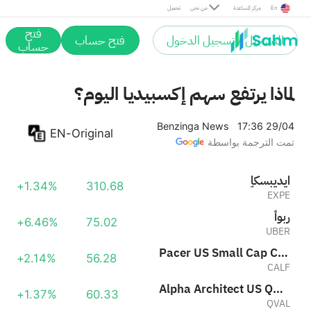
Pacer US Small Cap Cash Cows ETF
+2.14%
56.28
En
مركز المساعدة
من نحن
تحميل
CALF
فتح
التسجيل / تسجيل الدخول
فتح حساب
Bushido Capital US Equity ETF
حساب
+1.66%
45.67
SMRI
لماذا يرتفع سهم إكسبيديا اليوم؟
Benzinga News
17:36 29/04
EN-Original
تمت الترجمة بواسطة
اٍكسبيديا
+1.34%
310.68
EXPE
أوبر
+6.46%
75.02
UBER
Pacer US Small Cap Cash Cows ETF
+2.14%
56.28
CALF
Alpha Architect US Quantitative Value ETF
+1.37%
60.33
QVAL