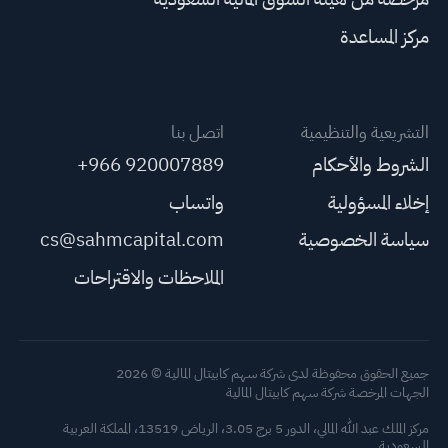
مركز المساعدة
التشريعية والتنظيمية
اتصل بنا
الشروط والأحكام
+966 920007889
إخلاء المسؤولية
واتساب
سياسة الخصوصية
cs@sahmcapital.com
الملاحظات والاقتراحات
جميع الحقوق محفوظة لدى شركة سهم كابيتال المالية © 2026
الجهات المرخصة شركة سهم كابيتال المالية
مركز الملك عبد الله المالي، الدور 5 برج 3.05، الرياض 13519، المملكة العربية
السعودية