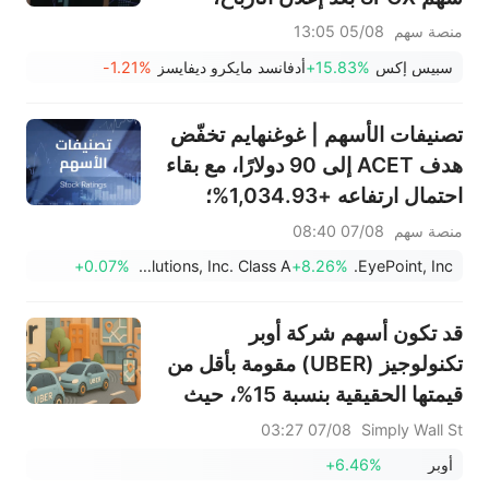
وينتهي حظر التداول يوم الخميس؛
منصة سهم
05/08 13:05
وستعلن شركتا SNDK وWDC عن
سبيس إكس
+15.83%
أدفانسد مايكرو ديفايسز
-1.21%
نتائج الأرباح بعد الإغلاق؛ وإيران
تقول إن مضيق هرمز لن يُفتح فورًا
تصنيفات الأسهم | غوغنهايم تخفّض
هدف ACET إلى 90 دولارًا، مع بقاء
احتمال ارتفاعه +1,034.93%؛
وسيتي تخفّض هدف SNDK إلى
منصة سهم
07/08 08:40
2,100 دولار
+0.07%
Figure Technology Solutions, Inc. Class A
+8.26%
EyePoint, Inc.
قد تكون أسهم شركة أوبر
تكنولوجيز (UBER) مقومة بأقل من
قيمتها الحقيقية بنسبة 15%، حيث
تختبر التوقعات الحذرة للربع الثالث
07/08 03:27
Simply Wall St
معنويات المستثمرين.
أوبر
+6.46%