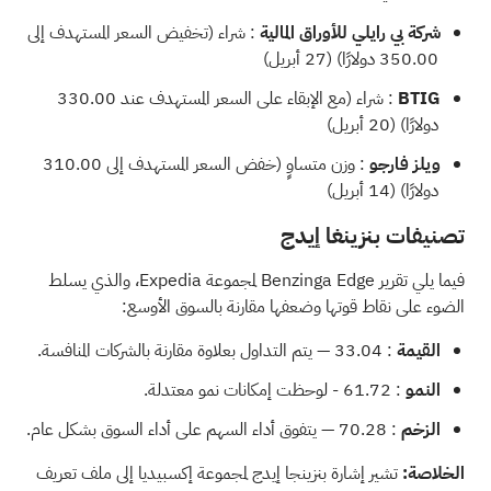
شركة بي رايلي للأوراق المالية
: شراء (تخفيض السعر المستهدف إلى
350.00 دولارًا) (27 أبريل)
BTIG
: شراء (مع الإبقاء على السعر المستهدف عند 330.00
دولارًا) (20 أبريل)
ويلز فارجو
: وزن متساوٍ (خفض السعر المستهدف إلى 310.00
دولارًا) (14 أبريل)
تصنيفات بنزينغا إيدج
فيما يلي
تقرير Benzinga Edge
لمجموعة Expedia، والذي يسلط
الضوء على نقاط قوتها وضعفها مقارنة بالسوق الأوسع:
القيمة
: 33.04 — يتم التداول بعلاوة مقارنة بالشركات المنافسة.
النمو
: 61.72 - لوحظت إمكانات نمو معتدلة.
الزخم
: 70.28 — يتفوق أداء السهم على أداء السوق بشكل عام.
الخلاصة:
تشير إشارة بنزينجا إيدج لمجموعة إكسبيديا إلى ملف تعريف