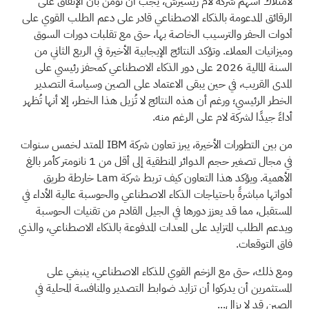
لامتلاك أسهم شركة لام ريسيرش، يجب أن تؤمن بأن الإنفاق على
الرقائق المدعومة بالذكاء الاصطناعي قادر على دعم الطلب القوي على
أدوات الحفر والترسيب الخاصة بها، حتى مع تقلبات دورات السوق
وميزانيات العملاء. وتؤكد النتائج الإيجابية الأخيرة في الربع الثاني من
السنة المالية 2026 على دور الذكاء الاصطناعي كمحفز رئيسي على
المدى القريب، في حين يبقى الاعتماد على الصين وسياسة التصدير
الخطر الرئيسي؛ ورغم أن هذه النتائج لا تُزيل هذا الخطر، إلا أنها تُظهر
أداءً جيدًا لشركة لام على الرغم منه.
من بين التطورات الأخيرة، يبرز تعاون شركة IBM الممتد لخمس سنوات
في مجال تصغير حجم الدوائر المنطقية إلى أقل من 1 نانومتر كأمر بالغ
الأهمية. ويؤكد هذا التعاون كيف تربط شركة Lam خارطة طريق
أدواتها مباشرةً باحتياجات الذكاء الاصطناعي والحوسبة عالية الأداء في
المستقبل، مما قد يعزز دورها في الجيل القادم من تقنيات الحوسبة
ويدعم الطلب المتزايد على المعدات المدفوعة بالذكاء الاصطناعي، والذي
فاق التوقعات.
ومع ذلك، حتى مع الزخم القوي للذكاء الاصطناعي، ينبغي على
المستثمرين أن يدركوا أن تزايد ضوابط التصدير والمنافسة المحلية في
الصين قد لا يزال...