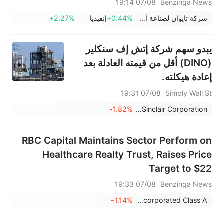
الثلاثي.
07/08 19:14
Benzinga News
شركة تايوان لصناعة أشباه الموصلات المحدودة
+0.44%
إنفيديا
+2.27%
يبدو سهم شركة إتش إف سنكلير
(DINO) أقل من قيمته العادلة بعد
إعادة هيكلته.
07/08 19:31
Simply Wall St
-1.82%
HF Sinclair Corporation
RBC Capital Maintains Sector Perform on
Healthcare Realty Trust, Raises Price
Target to $22
07/08 19:33
Benzinga News
-1.14%
Healthcare Realty Trust Incorporated Class A