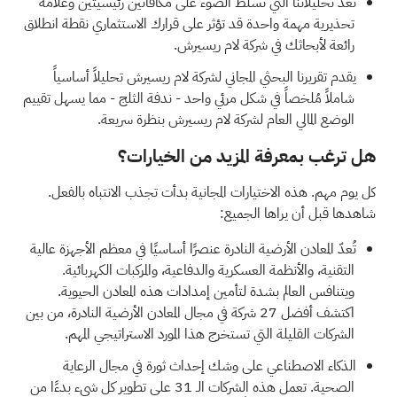
تُعد تحليلاتنا التي تسلط الضوء على
مكافأتين رئيسيتين وعلامة
تحذيرية مهمة واحدة
قد تؤثر على قرارك الاستثماري نقطة انطلاق
رائعة لأبحاثك في شركة لام ريسيرش.
يقدم
تقريرنا البحثي المجاني لشركة لام ريسيرش
تحليلاً أساسياً
شاملاً مُلخصاً في شكل مرئي واحد - ندفة الثلج - مما يسهل تقييم
الوضع المالي العام لشركة لام ريسيرش بنظرة سريعة.
هل ترغب بمعرفة المزيد من الخيارات؟
كل يوم مهم. هذه الاختيارات المجانية بدأت تجذب الانتباه بالفعل.
شاهدها قبل أن يراها الجميع:
تُعدّ المعادن الأرضية النادرة عنصرًا أساسيًا في معظم الأجهزة عالية
التقنية، والأنظمة العسكرية والدفاعية، والمركبات الكهربائية.
ويتنافس العالم بشدة لتأمين إمدادات هذه المعادن الحيوية.
اكتشف
أفضل 27 شركة في مجال المعادن الأرضية النادرة،
من بين
الشركات القليلة التي تستخرج هذا المورد الاستراتيجي المهم.
الذكاء الاصطناعي على وشك إحداث ثورة في مجال الرعاية
الصحية.
تعمل هذه الشركات الـ 31 على تطوير كل شيء بدءًا من