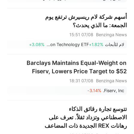
نتائج الأرباح بعد الإغلاق؛ وإيران
تقول إن مضيق هرمز لن يُفتح فورًا
أسهم شركة لام ريسيرش ترتفع يوم
الجمعة: ما الذي يحدث؟
07/08 15:51
Benzinga News
لام للأبحاث
+1.82%
Baron Technology ETF
+3.08%
Barclays Maintains Equal-Weight on
Fiserv, Lowers Price Target to $52
07/08 18:31
Benzinga News
-3.14%
Fiserv, Inc.
تتوسع تجارة رقائق الذكاء
الاصطناعي وتزداد ثقلاً. تعرف على
رهانات REX الجديدة ذات المضاعف