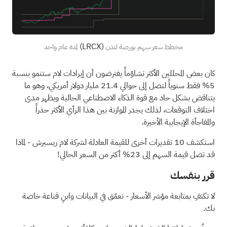
(LRCX)
مخطط سعر سهم بورصة لندن
لمدة عام واحد
كان بعض المحللين الأكثر تشاؤماً يفترضون أن إيرادات لام ستنمو بنسبة
5% فقط سنوياً لتصل إلى حوالي 21.4 مليار دولار أمريكي، وهو ما
يتناقض بشكل حاد مع قوة الذكاء الاصطناعي الحالية ويظهر مدى
اختلاف التوقعات، لذلك يجدر الموازنة بين هذا الرأي الأكثر حذراً
والمفاجأة الإيجابية الأخيرة.
استكشف 10 تقديرات أخرى للقيمة العادلة لشركة لام ريسيرش
- لماذا
قد تصل قيمة السهم إلى 23% أكثر من السعر الحالي!
قرر بنفسك
لا تكتفِ بمتابعة مؤشر الأسعار - تعمّق في البيانات وابنِ قناعة خاصة
بك.