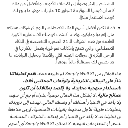
التشخيص المبكر وصولًا إلى اكتشاف الأدوية
. والأفضل من ذلك
كله، أن قيمتها السوقية لا تتجاوز 10 مليارات دولار، ما يتيح لك
فرصة الاستثمار مبكرًا.
قد لا تكمن أفضل أسهم الذكاء الاصطناعي اليوم في شركات عملاقة
مثل إنفيديا ومايكروسوفت. اكتشف فرصتك الاستثمارية الكبيرة
القادمة مع هذه
الشركات الـ 21 الصغيرة المتخصصة في الذكاء
الاصطناعي، والتي تتمتع بإمكانات نمو قوية
بفضل ابتكاراتها في
المراحل المبكرة في مجالات التعلم الآلي والأتمتة وتحليل البيانات، ما
قد يضمن لك مستقبلاً مالياً مزدهراً.
هذا المقال من Simply Wall St ذو طبيعة عامة.
نقدم تعليقاتنا
بناءً على البيانات التاريخية وتوقعات المحللين فقط،
باستخدام منهجية محايدة، ولا يُقصد بمقالاتنا أن تكون
نصائح مالية.
لا يُشكل هذا المقال توصيةً بشراء أو بيع أي سهم،
ولا يأخذ في الاعتبار أهدافك أو وضعك المالي. نهدف إلى تزويدك
بتحليلات طويلة الأجل مدفوعة بالبيانات الأساسية. يُرجى ملاحظة
أن تحليلنا قد لا يأخذ في الاعتبار آخر إعلانات الشركات الحساسة
للسعر أو المعلومات النوعية. لا تمتلك Simply Wall St أي أسهم