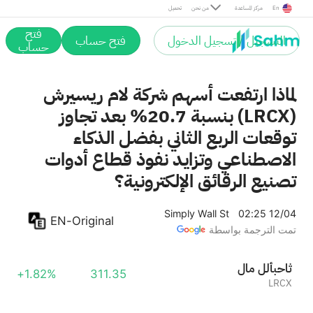
En
مركز المساعدة
من نحن
تحميل
فتح
التسجيل / تسجيل الدخول
فتح حساب
حساب
لماذا ارتفعت أسهم شركة لام ريسيرش
(LRCX) بنسبة 20.7% بعد تجاوز
توقعات الربع الثاني بفضل الذكاء
الاصطناعي وتزايد نفوذ قطاع أدوات
تصنيع الرقائق الإلكترونية؟
Simply Wall St
02:25 12/04
EN-Original
تمت الترجمة بواسطة
لام للأبحاث
+1.82%
311.35
LRCX