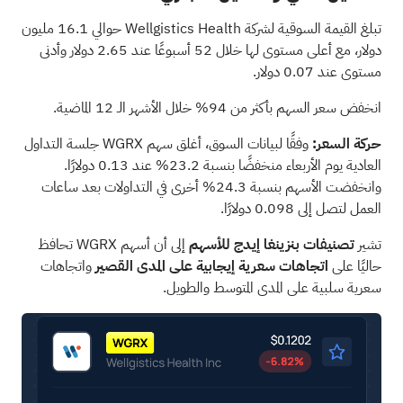
تبلغ القيمة السوقية لشركة Wellgistics Health حوالي 16.1 مليون
دولار، مع أعلى مستوى لها خلال 52 أسبوعًا عند 2.65 دولار وأدنى
مستوى عند 0.07 دولار.
انخفض سعر السهم بأكثر من 94% خلال الأشهر الـ 12 الماضية.
حركة السعر:
وفقًا لبيانات السوق، أغلق سهم WGRX جلسة التداول
العادية يوم الأربعاء منخفضًا بنسبة 23.2% عند 0.13 دولارًا.
وانخفضت الأسهم بنسبة 24.3% أخرى في التداولات بعد ساعات
العمل لتصل إلى 0.098 دولارًا.
تشير
تصنيفات بنزينغا إيدج للأسهم
إلى أن أسهم WGRX تحافظ
حاليًا على
اتجاهات سعرية إيجابية على المدى القصير
واتجاهات
سعرية سلبية على المدى المتوسط والطويل.