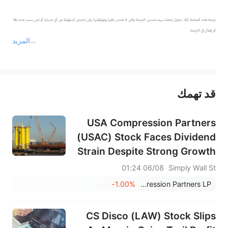
ترجمة هذه الصفحة آلية. تحاول منصة سهم تحسين الترجمة ولكن لا تضمن دقتها وموثوقيتها، ولن تتحمل المسؤولية عن أي خسارة أو ضرر بسبب عدم دقة 
المزيد
يمثل المحتوى أعلاه المسؤولية الشخصية للمؤلف وآرائه فقط، ولا يمثل أي مسؤولية لمنصة سهم، ولا يمكن لمنصة سهم تأكيد صحة ودقة ومصداقية المحتوى 
قد تهمك
عند الضرورة، يرجى استشارة مستشار استثمار محترف. لا تقدم منصة سهم أي مشورة استثمارية، ولا تقدم أي التزامات أو ضمانات.
USA Compression Partners
(USAC) Stock Faces Dividend
Strain Despite Strong Growth
06/08 01:24
Simply Wall St
-1.00%
USA Compression Partners LP
CS Disco (LAW) Stock Slips