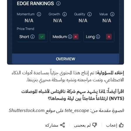
إخلاء المسؤولية:
تم إنتاج هذا المحتوى جزئياً بمساعدة أدوات الذكاء
الاصطناعي، وتمت مراجعته ونشره بواسطة محرري بنزينغا.
اقرأ أيضاً:
لماذا يشهد سهم شركة نافيتاس لأشباه الموصلات
(NVTS)
ارتفاعاً مفاجئاً بين ليلة وضحاها؟
الصورة مقدمة من: tete_escape على موقع Shutterstock.com
إعجاب
لم يعجبنى
مشاركة