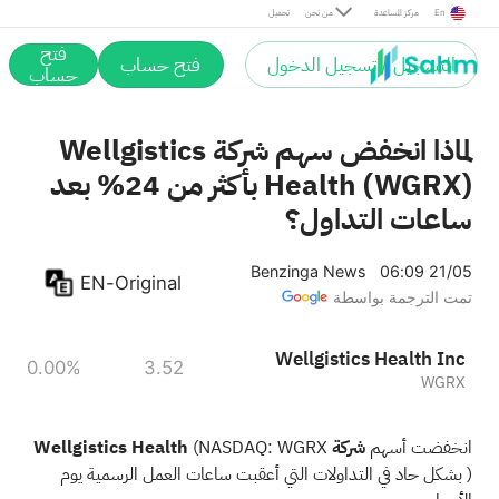
En
مركز المساعدة
من نحن
تحميل
فتح
التسجيل / تسجيل الدخول
فتح حساب
حساب
لماذا انخفض سهم شركة Wellgistics
Health (WGRX) بأكثر من 24% بعد
ساعات التداول؟
Benzinga News
06:09 21/05
EN-Original
تمت الترجمة بواسطة
Wellgistics Health Inc
0.00%
3.52
WGRX
انخفضت أسهم
شركة Wellgistics Health
WGRX
(NASDAQ:
) بشكل حاد في التداولات التي أعقبت ساعات العمل الرسمية يوم