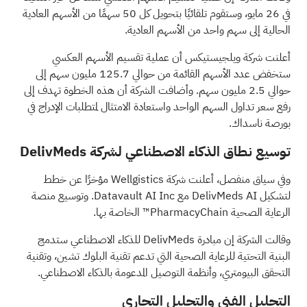
في 26 مايو، وستقوم تلقائيًا بتحويل كل 50 سهمًا من الأسهم العادية
الحالية إلى سهم واحد من الأسهم العادية.
أعلنت شركة ويلجيستيكس أن عملية تقسيم الأسهم العكسي
ستخفض عدد الأسهم القائمة من حوالي 125.7 مليون سهم إلى
حوالي 2.5 مليون سهم. وأضافت الشركة أن هذه الخطوة تهدف إلى
رفع سعر تداول السهم الواحد واستعادة الامتثال لمتطلبات الإدراج في
بورصة ناسداك.
توسيع نطاق الذكاء الاصطناعي لشركة DelivMeds
وفي سياق منفصل، أعلنت شركة Wellgistics مؤخرًا عن خطط
لتشكيل DelivMeds AI مع Datavault AI Inc. وتوسيع منصة
الرعاية الصحية PharmacyChain™ الخاصة بها.
وقالت الشركة إن مبادرة DelivMeds للذكاء الاصطناعي ستدمج
البنية التحتية للرعاية الصحية التي تدعم تقنية البلوك تشين، وتقنية
التحقق البيومتري، وأنظمة التوصيل المدعومة بالذكاء الاصطناعي.
التحليل الفني والتحليل التجاري