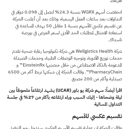
الأربعاء.
انخفضت أسهم WGRX بنسبة 24.3% لتصل إلى 0.098 دولار في
التداولات بعد ساعات العمل الرسمية، وذلك بعد أن أعلنت الشركة
عن تقسيم عكسي للأسهم بنسبة 1 مقابل 50 بهدف المساعدة في
استعادة الامتثال لمتطلبات الحد الأدنى لسعر العرض في بورصة
ناسداك.
شركة Wellgistics Health هي شركة تكنولوجيا رعاية صحية تقدم
خدمات توزيع الأدوية، وتوجيه الوصفات الطبية، وخدمات الصيدلة
المدعومة بالذكاء الاصطناعي من خلال منصتيها EinsteinRx™ و
PharmacyChain™. وقالت الشركة إن شبكتها تربط أكثر من 6500
صيدلية وأكثر من 200 مصنع.
اقرأ أيضاً:
سهم شركة يو باور
(UCAR)
يشهد ارتفاعاً ملحوظاً بين
ليلة وضحاها - إليك السبب وراء ارتفاعه بأكثر من 27% في جلسة
التداول المسائية
تقسيم عكسي للأسهم
وقالت الشركة إن عملية تقسيم الأسهم العكسي ستدخل حيز التنفيذ