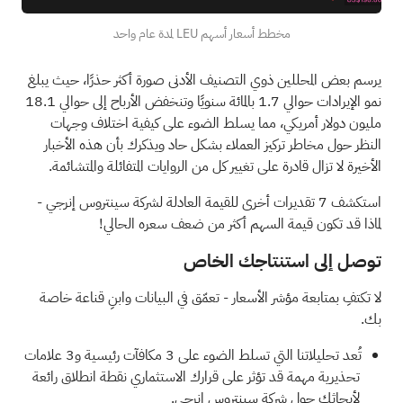
مخطط أسعار أسهم LEU لمدة عام واحد
يرسم بعض المحللين ذوي التصنيف الأدنى صورة أكثر حذرًا، حيث يبلغ
نمو الإيرادات حوالي 1.7 بالمائة سنويًا وتنخفض الأرباح إلى حوالي 18.1
مليون دولار أمريكي، مما يسلط الضوء على كيفية اختلاف وجهات
النظر حول مخاطر تركيز العملاء بشكل حاد ويذكرك بأن هذه الأخبار
الأخيرة لا تزال قادرة على تغيير كل من الروايات المتفائلة والمتشائمة.
استكشف 7 تقديرات أخرى للقيمة العادلة لشركة سينتروس إنرجي
-
لماذا قد تكون قيمة السهم أكثر من ضعف سعره الحالي!
توصل إلى استنتاجك الخاص
لا تكتفِ بمتابعة مؤشر الأسعار - تعمّق في البيانات وابنِ قناعة خاصة
بك.
تُعد تحليلاتنا التي تسلط الضوء على
3 مكافآت رئيسية و3 علامات
تحذيرية مهمة
قد تؤثر على قرارك الاستثماري نقطة انطلاق رائعة
لأبحاثك حول شركة سينتروس إنرجي.