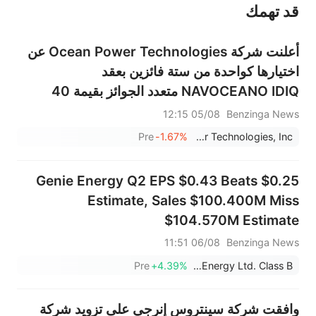
قد تهمك
عند الضرورة، يرجى استشارة مستشار استثمار محترف. لا تقدم منصة سهم أي مشورة استثمارية، ولا تقدم أي التزامات أو ضمانات.
أعلنت شركة Ocean Power Technologies عن
اختيارها كواحدة من ستة فائزين بعقد
NAVOCEANO IDIQ متعدد الجوائز بقيمة 40
مليون دولار أمريكي لرسم خرائط قاع المحيط حتى
05/08 12:15
Benzinga News
يوليو 2028
Pre
-1.67%
Ocean Power Technologies, Inc.
Genie Energy Q2 EPS $0.43 Beats $0.25
Estimate, Sales $100.400M Miss
$104.570M Estimate
06/08 11:51
Benzinga News
Pre
+4.39%
Genie Energy Ltd. Class B
وافقت شركة سينتروس إنرجي على تزويد شركة