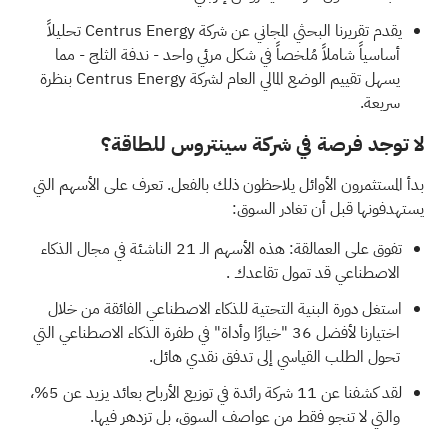
يقدم
تقريرنا البحثي المجاني عن شركة Centrus Energy
تحليلاً
أساسياً شاملاً مُلخصاً في شكل مرئي واحد - ندفة الثلج - مما
يسهل تقييم الوضع المالي العام لشركة Centrus Energy بنظرة
سريعة.
لا توجد فرصة في شركة سينتروس للطاقة؟
بدأ المستثمرون الأوائل يلاحظون ذلك بالفعل. تعرف على الأسهم التي
يستهدفونها قبل أن تغادر السوق:
تفوق على العمالقة: هذه
الأسهم الـ 21 الناشئة في مجال الذكاء
الاصطناعي قد تمول تقاعدك
.
استغل دورة البنية التحتية للذكاء الاصطناعي الفائقة من خلال
اختيارنا
لأفضل 36 "خيارًا وأداة" في طفرة الذكاء الاصطناعي
التي
تحول الطلب القياسي إلى تدفق نقدي هائل.
لقد كشفنا عن
11 شركة رائدة في توزيع الأرباح
بعائد يزيد عن 5%،
والتي لا تنجو فقط من عواصف السوق، بل تزدهر فيها.