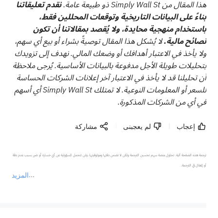
هذا المقال من Simply Wall St ذو طبيعة عامة.
نقدم تعليقاتنا
بناءً على البيانات التاريخية وتوقعات المحللين فقط،
باستخدام منهجية محايدة، ولا يُقصد بمقالاتنا أن تكون
نصائح مالية.
لا يُشكل هذا المقال توصيةً بشراء أو بيع أي سهم،
ولا يأخذ في الاعتبار أهدافك أو وضعك المالي. نهدف إلى تزويدك
بتحليلات طويلة الأجل مدفوعة بالبيانات الأساسية. يُرجى ملاحظة
أن تحليلنا قد لا يأخذ في الاعتبار آخر إعلانات الشركات الحساسة
للسعر أو المعلومات النوعية. لا تمتلك Simply Wall St أي أسهم
في أي من الشركات المذكورة.
إعجاب
لم يعجبنى
مشاركة
ترجمة هذه الصفحة آلية. تحاول منصة سهم تحسين الترجمة ولكن لا تضمن دقتها وموثوقيتها، ولن تتحمل المسؤولية عن أي خسارة أو ضرر بسبب عدم دقة 
المزيد
يمثل المحتوى أعلاه المسؤولية الشخصية للمؤلف وآرائه فقط، ولا يمثل أي مسؤولية لمنصة سهم، ولا يمكن لمنصة سهم تأكيد صحة ودقة ومصداقية المحتوى 