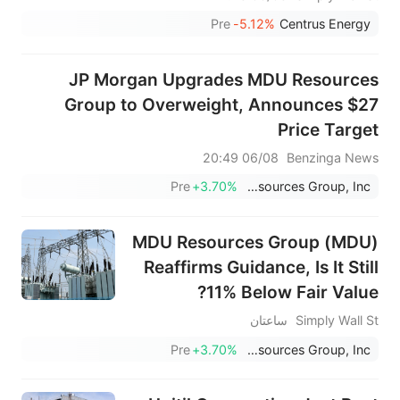
Pre
-5.12%
Centrus Energy
JP Morgan Upgrades MDU Resources
Group to Overweight, Announces $27
Price Target
06/08 20:49
Benzinga News
Pre
+3.70%
MDU Resources Group, Inc.
MDU Resources Group (MDU)
Reaffirms Guidance, Is It Still
11% Below Fair Value?
Simply Wall St
ساعتان
Pre
+3.70%
MDU Resources Group, Inc.