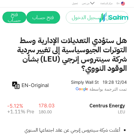
Pre
En
مركز المساعدة
من نحن
تحميل
فتح
التسجيل / تسجيل الدخول
فتح حساب
حساب
هل ستؤدي التعديلات الإدارية وسط
التوترات الجيوسياسية إلى تغيير سردية
شركة سينتروس إنرجي (LEU) بشأن
الوقود النووي؟
Simply Wall St
19:28 12/04
EN-Original
تمت الترجمة بواسطة
Centrus Energy
178.03
-5.12%
+1.11%
Pre
180.00
LEU
أعلنت شركة سينتروس إنرجي عن عقد اجتماعها السنوي