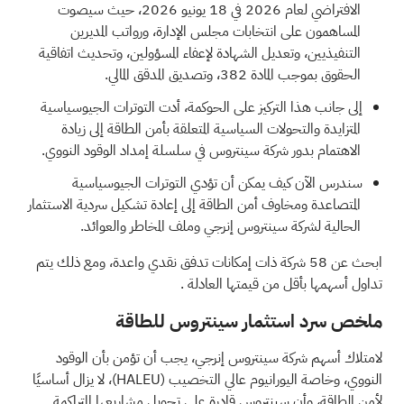
الافتراضي لعام 2026 في 18 يونيو 2026، حيث سيصوت
المساهمون على انتخابات مجلس الإدارة، ورواتب المديرين
التنفيذيين، وتعديل الشهادة لإعفاء المسؤولين، وتحديث اتفاقية
الحقوق بموجب المادة 382، وتصديق المدقق المالي.
إلى جانب هذا التركيز على الحوكمة، أدت التوترات الجيوسياسية
المتزايدة والتحولات السياسية المتعلقة بأمن الطاقة إلى زيادة
الاهتمام بدور شركة سينتروس في سلسلة إمداد الوقود النووي.
سندرس الآن كيف يمكن أن تؤدي التوترات الجيوسياسية
المتصاعدة ومخاوف أمن الطاقة إلى إعادة تشكيل سردية الاستثمار
الحالية لشركة سينتروس إنرجي وملف المخاطر والعوائد.
ابحث عن
58 شركة ذات إمكانات تدفق نقدي واعدة، ومع ذلك يتم
تداول أسهمها بأقل من قيمتها العادلة
.
ملخص سرد استثمار سينتروس للطاقة
لامتلاك أسهم شركة سينتروس إنرجي، يجب أن تؤمن بأن الوقود
النووي، وخاصة اليورانيوم عالي التخصيب
(HALEU)
، لا يزال أساسيًا
لأمن الطاقة، وأن سينتروس قادرة على تحويل مشاريعها المتراكمة