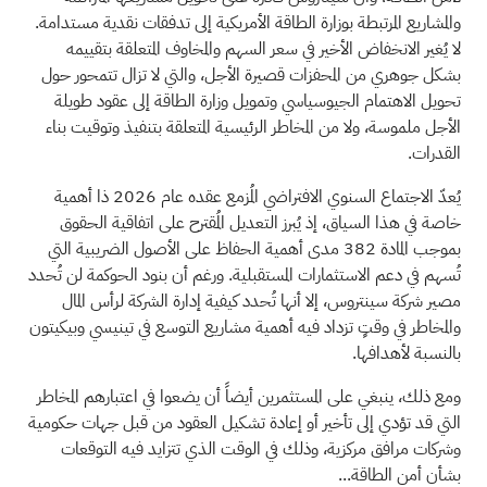
والمشاريع المرتبطة بوزارة الطاقة الأمريكية إلى تدفقات نقدية مستدامة.
لا يُغير الانخفاض الأخير في سعر السهم والمخاوف المتعلقة بتقييمه
بشكل جوهري من المحفزات قصيرة الأجل، والتي لا تزال تتمحور حول
تحويل الاهتمام الجيوسياسي وتمويل وزارة الطاقة إلى عقود طويلة
الأجل ملموسة، ولا من المخاطر الرئيسية المتعلقة بتنفيذ وتوقيت بناء
القدرات.
يُعدّ الاجتماع السنوي الافتراضي المُزمع عقده عام 2026 ذا أهمية
خاصة في هذا السياق، إذ يُبرز التعديل المُقترح على اتفاقية الحقوق
بموجب المادة 382 مدى أهمية الحفاظ على الأصول الضريبية التي
تُسهم في دعم الاستثمارات المستقبلية. ورغم أن بنود الحوكمة لن تُحدد
مصير شركة سينتروس، إلا أنها تُحدد كيفية إدارة الشركة لرأس المال
والمخاطر في وقتٍ تزداد فيه أهمية مشاريع التوسع في تينيسي وبيكيتون
بالنسبة لأهدافها.
ومع ذلك، ينبغي على المستثمرين أيضاً أن يضعوا في اعتبارهم المخاطر
التي قد تؤدي إلى تأخير أو إعادة تشكيل العقود من قبل جهات حكومية
وشركات مرافق مركزية، وذلك في الوقت الذي تتزايد فيه التوقعات
بشأن أمن الطاقة...