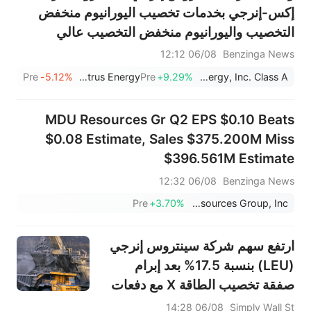
إكس-إنرجي بخدمات تخصيب اليورانيوم منخفض
التخصيب واليورانيوم منخفض التخصيب عالي
التركيز؛ ولم يتم الكشف عن الشروط.
06/08 12:12
Benzinga News
Pre
-5.12%
Centrus Energy
Pre
+9.29%
X-Energy, Inc. Class A
MDU Resources Gr Q2 EPS $0.10 Beats
$0.08 Estimate, Sales $375.200M Miss
$396.561M Estimate
06/08 12:32
Benzinga News
Pre
+3.70%
MDU Resources Group, Inc.
ارتفع سهم شركة سينتروس إنرجي
(LEU) بنسبة 17.5% بعد إبرام
صفقة تخصيب الطاقة X مع دفعات
مسبقة - ما الذي تغير؟
06/08 14:28
Simply Wall St