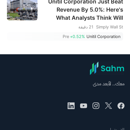
Unitil Corporation Just Beat
Revenue By 5.0%: Here's
What Analysts Think Will
Happen Next
Simply Wall St
21 دقيقة
Pre
+0.52%
Unitil Corporation
معك.. لأبعد مدى