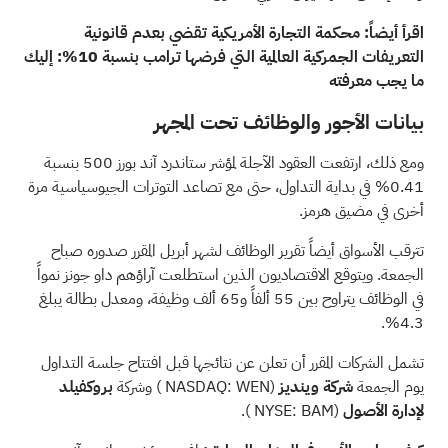
اقرأ أيضاً:
محكمة التجارة الأمريكية تقضي بعدم قانونية
التعريفات الجمركية العالمية التي فرضها ترامب بنسبة 10%: إليك
ما يجب معرفته
بيانات الأجور والوظائف تحت المجهر
ومع ذلك، ارتفعت العقود الآجلة لمؤشر ستاندرد آند بورز 500 بنسبة
0.41% في بداية التداول، حتى مع تصاعد التوترات الجيوسياسية مرة
أخرى في مضيق هرمز.
تترقب الأسواق أيضاً تقرير الوظائف لشهر أبريل المقرر صدوره صباح
الجمعة. ويتوقع الاقتصاديون الذين استطلعت آراؤهم داو جونز نمواً
في الوظائف يتراوح بين 55 ألفاً و65 ألف وظيفة، ومعدل بطالة يبلغ
4.3%.
تشمل الشركات المقرر أن تعلن عن نتائجها قبل افتتاح جلسة التداول
يوم الجمعة
شركة وينديز
(NASDAQ:
WEN
) وشركة
بروكفيلد
لإدارة الأصول
(NYSE:
BAM
).