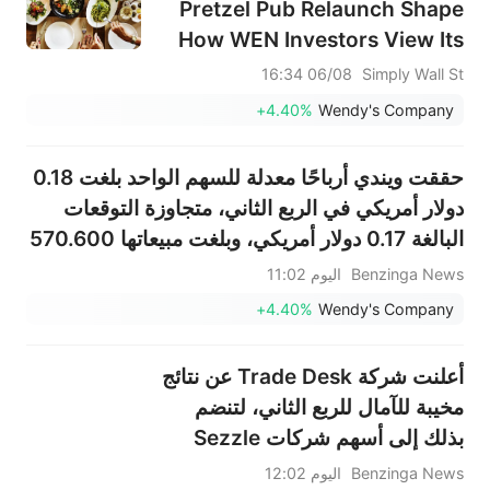
Pretzel Pub Relaunch Shape
How WEN Investors View Its
Menu Strategy?
06/08 16:34
Simply Wall St
+4.40%
Wendy's Company
حققت ويندي أرباحًا معدلة للسهم الواحد بلغت 0.18
دولار أمريكي في الربع الثاني، متجاوزة التوقعات
البالغة 0.17 دولار أمريكي، وبلغت مبيعاتها 570.600
مليون دولار أمريكي، متجاوزة التوقعات البالغة
Benzinga News
اليوم 11:02
557.185 مليون دولار أمريكي.
+4.40%
Wendy's Company
أعلنت شركة Trade Desk عن نتائج
مخيبة للآمال للربع الثاني، لتنضم
بذلك إلى أسهم شركات Sezzle
وResmed وOuster وغيرها من
Benzinga News
اليوم 12:02