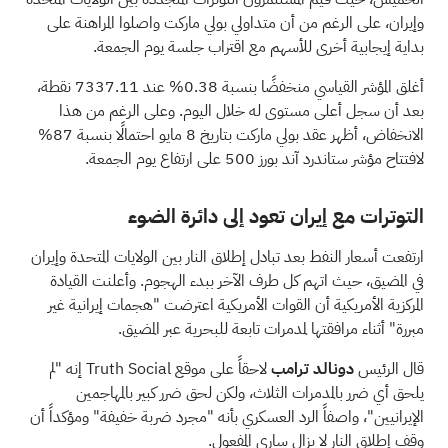
وإيران، على الرغم من أن متداولي بولي ماركت واصلوا المراهنة على
بداية إيجابية أخرى للأسهم مع اقتراب جلسة يوم الجمعة.
أغلق المؤشر القياسي منخفضًا بنسبة 0.38% عند 7337.11 نقطة،
بعد أن سجل أعلى مستوى له خلال اليوم. وعلى الرغم من هذا
الانخفاض، أظهر عقد بولي ماركت بتاريخ 8 مايو احتمالًا بنسبة 87%
لافتتاح مؤشر ستاندرد آند بورز 500 على ارتفاع يوم الجمعة.
التوترات مع إيران تعود إلى دائرة الضوء
ارتفعت أسعار النفط بعد تبادل إطلاق النار بين الولايات المتحدة وإيران
في المضيق، حيث اتهم كل طرف الآخر ببدء الهجوم. وأعلنت القيادة
المركزية الأمريكية أن القوات الأمريكية اعترضت "هجمات إيرانية غير
مبررة" أثناء مرافقتها لمدمرات تابعة للبحرية عبر المضيق.
قال
الرئيس
دونالد ترامب
لاحقاً على موقع Truth Social إنه "لم
يلحق أي ضرر بالمدمرات الثلاث، ولكن لحق ضرر كبير بالمهاجمين
الإيرانيين"، واصفاً الرد العسكري بأنه "مجرد ضربة خفيفة" ومؤكداً أن
وقف إطلاق النار لا يزال ساري المفعول.