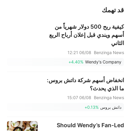
قد تهمك
عند الضرورة، يرجى استشارة مستشار استثمار محترف. لا تقدم منصة سهم أي مشورة استثمارية، ولا تقدم أي التزامات أو ضمانات.
كيفية ربح 500 دولار شهرياً من
أسهم ويندي قبل إعلان أرباح الربع
الثاني
06/08 12:21
Benzinga News
+4.40%
Wendy's Company
انخفاض أسهم شركة داتش بروس:
ما الذي يحدث؟
06/08 15:07
Benzinga News
داتش بروس
+0.13%
Should Wendy’s Fan-Led