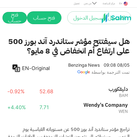
En
مركز المساعدة
من نحن
تحميل
فتح
التسجيل / تسجيل الدخول
فتح حساب
حساب
هل سيفتتح مؤشر ستاندرد آند بورز 500
على ارتفاع أم انخفاض في 8 مايو؟
Benzinga News
09:08 08/05
EN-Original
تمت الترجمة بواسطة
بروكفيلد
-0.92%
52.68
BAM
Wendy's Company
+4.40%
7.71
WEN
تراجع مؤشر ستاندرد آند بورز 500 عن مستوياته القياسية يوم
الخميس، حيث قيّم المستثمرون التوترات المتجددة بين الولايات المتحدة