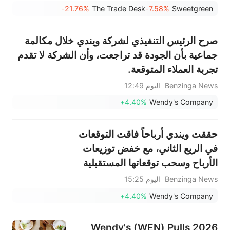
الأسهم الكبيرة التي شهدت انخفاضًا
-21.76%
The Trade Desk
-7.58%
Sweetgreen
في جلسة ما قبل افتتاح السوق يوم
الجمعة.
صرح الرئيس التنفيذي لشركة ويندي خلال مكالمة
جماعية بأن الجودة قد تراجعت، وأن الشركة لا تقدم
تجربة العملاء المتوقعة.
Benzinga News
اليوم 12:49
+4.40%
Wendy's Company
حققت ويندي أرباحاً فاقت التوقعات
في الربع الثاني، مع خفض توزيعات
الأرباح وسحب توقعاتها المستقبلية
نتيجة تراجع المبيعات.
Benzinga News
اليوم 15:25
+4.40%
Wendy's Company
Wendy's (WEN) Pulls 2026