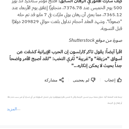
كيف سارت الأمور في الرهان السابق:
افتتح مؤشر ستاندرد آند بورز
500 يوم الخميس عند 7376.78، متجاوزًا إغلاق يوم الأربعاء عند
7365.12، مما يعني أن رهان بولي ماركت في 7 مايو قد تم حله
"صعودًا". وشهد العقد أحجام تداول بلغت حوالي 209829 دولارًا
قبل التسوية.
صورة من موقع Shutterstock
اقرأ أيضاً:
يقول تاكر كارلسون إن الحرب الإيرانية كشفت عن
أسواق "مزيفة" و"غريبة" تُثري النخب: "لقد أصبح الأمر واضحاً
جداً بحيث لا يمكن إنكاره..."
إعجاب
لم يعجبنى
مشاركة
ترجمة هذه الصفحة آلية. تحاول منصة سهم تحسين الترجمة ولكن لا تضمن دقتها وموثوقيتها، ولن تتحمل المسؤولية عن أي خسارة أو ضرر بسبب عدم دقة 
المزيد
يمثل المحتوى أعلاه المسؤولية الشخصية للمؤلف وآرائه فقط، ولا يمثل أي مسؤولية لمنصة سهم، ولا يمكن لمنصة سهم تأكيد صحة ودقة ومصداقية المحتوى 