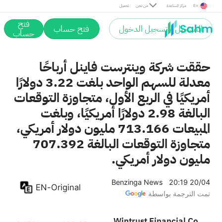
En
مركز المساعدة
من نحن
تحميل
فتح
التسجيل / تسجيل الدخول
فتح حساب
حساب
حققت شركة وينترست فاينل أرباحًا
معدلة للسهم الواحد بلغت 3.22 دولارًا
أمريكيًا في الربع الأول، متجاوزة التوقعات
البالغة 2.98 دولارًا أمريكيًا، وبلغت
المبيعات 713.166 مليون دولار أمريكي،
متجاوزة التوقعات البالغة 707.392
مليون دولار أمريكي.
Benzinga News
20:19 20/04
EN-Original
تمت الترجمة بواسطة
Wintrust Financial Corporation