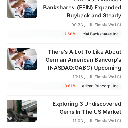
Bankshares' (FFIN) Expanded
Buyback and Steady
Dividend Just Reframe Its
Simply Wall St
اليوم 00:28
Capital Return Story?
-1.50%
First Financial Bankshares Inc
There's A Lot To Like About
German American Bancorp's
(NASDAQ:GABC) Upcoming
US$0.31 Dividend
Simply Wall St
اليوم 10:16
-0.61%
German American Bancorp, Inc.
Exploring 3 Undiscovered
Gems In The US Market
Simply Wall St
اليوم 11:03