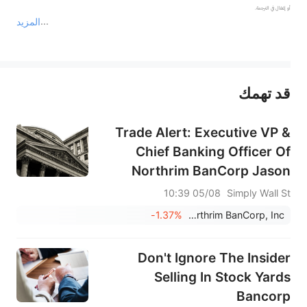
المزيد
يمثل المحتوى أعلاه المسؤولية الشخصية للمؤلف وآرائه فقط، ولا يمثل أي مسؤولية لمنصة سهم، ولا يمكن لمنصة سهم تأكيد صحة ودقة ومصداقية المحتوى 
قد تهمك
عند الضرورة، يرجى استشارة مستشار استثمار محترف. لا تقدم منصة سهم أي مشورة استثمارية، ولا تقدم أي التزامات أو ضمانات.
Trade Alert: Executive VP &
Chief Banking Officer Of
Northrim BanCorp Jason
Criqui Has Sold Stock
05/08 10:39
Simply Wall St
-1.37%
Northrim BanCorp, Inc.
Don't Ignore The Insider
Selling In Stock Yards
Bancorp