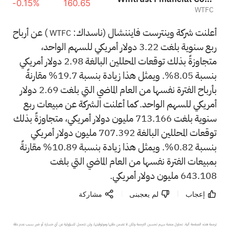
-0.15%
160.65
WTFC
أعلنت شركة وينترست فايننشال (ناسداك:
) عن أرباح
WTFC
ربع سنوية بلغت 3.22 دولار أمريكي للسهم الواحد،
متجاوزةً بذلك توقعات المحللين البالغة 2.98 دولار أمريكي
بنسبة 8.05%. ويمثل هذا زيادة بنسبة 19.7% مقارنةً
بأرباح الفترة نفسها من العام الماضي التي بلغت 2.69 دولار
أمريكي للسهم الواحد. كما أعلنت الشركة عن مبيعات ربع
سنوية بلغت 713.166 مليون دولار أمريكي، متجاوزةً بذلك
توقعات المحللين البالغة 707.392 مليون دولار أمريكي
بنسبة 0.82%. ويمثل هذا زيادة بنسبة 10.89% مقارنةً
بمبيعات الفترة نفسها من العام الماضي التي بلغت
643.108 مليون دولار أمريكي.
إعجاب
لم يعجبنى
مشاركة
ترجمة هذه الصفحة آلية. تحاول منصة سهم تحسين الترجمة ولكن لا تضمن دقتها وموثوقيتها، ولن تتحمل المسؤولية عن أي خسارة أو ضرر بسبب عدم دقة 