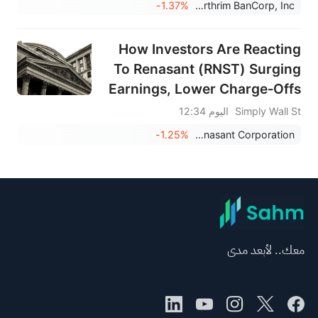
-1.37%
Northrim BanCorp, Inc.
How Investors Are Reacting
To Renasant (RNST) Surging
Earnings, Lower Charge‑Offs
And Buybacks
Simply Wall St
اليوم 12:34
-1.25%
Renasant Corporation
معك.. لأبعد مدى