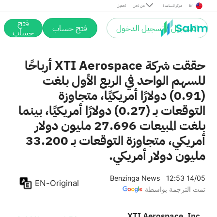
En
مركز المساعدة
من نحن
تحميل
فتح
التسجيل / تسجيل الدخول
فتح حساب
حساب
حققت شركة XTI Aerospace أرباحًا
للسهم الواحد في الربع الأول بلغت
(0.91) دولارًا أمريكيًا، متجاوزة
التوقعات بـ (0.27) دولارًا أمريكيًا، بينما
بلغت المبيعات 27.696 مليون دولار
أمريكي، متجاوزة التوقعات بـ 33.200
مليون دولار أمريكي.
Benzinga News
12:53 14/05
EN-Original
تمت الترجمة بواسطة
XTI Aerospace, Inc.