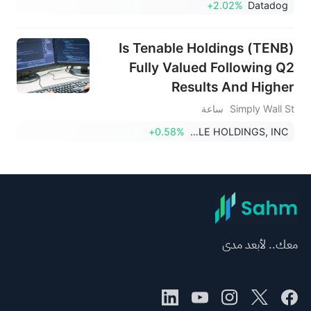
+2.02%
Datadog
Is Tenable Holdings (TENB)
Fully Valued Following Q2
Results And Higher
Guidance?
Simply Wall St
ساعة
+0.58%
TENABLE HOLDINGS, INC.
معك.. لأبعد مدى