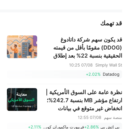
يمثل المحتوى أعلاه المسؤولية الشخصية للمؤلف وآرائه فقط، ولا يمثل أي مسؤولية لمنصة سهم، ولا يمكن لمنصة سهم تأكيد صحة ودقة ومصداقية المحتوى 
قد تهمك
عند الضرورة، يرجى استشارة مستشار استثمار محترف. لا تقدم منصة سهم أي مشورة استثمارية، ولا تقدم أي التزامات أو ضمانات.
قد يكون سهم شركة داتادوغ
(DDOG) مقومًا بأقل من قيمته
الحقيقية بنسبة 22% بعد إطلاق
خدمة تغطية سجلات البيانات
07/08 10:25
Simply Wall St
+2.02%
Datadog
نظرة عامة على السوق الأمريكية |
ارتفاع مؤشر MB بنسبة 242.7%؛
انخفاض غير متوقع في بيانات
الوظائف غير الزراعية الأمريكية
منصة سهم
07/08 12:55
لشهر يوليو بمقدار 23 ألفًا، وهو أول
بي إتش بي
+2.86%
فريبورت ماكموران كوبر آند غولد
+2.11%