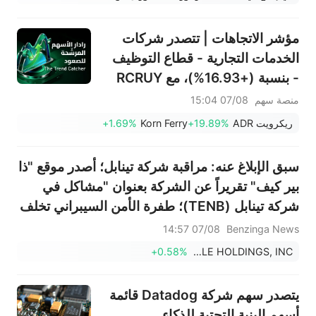
انخفاض منذ فبراير؛ شركة SK
Hynix تستثمر 38.3 مليار دولار
مؤشر الاتجاهات | تتصدر شركات
للتوسع
الخدمات التجارية - قطاع التوظيف
- بنسبة (+16.93%)، مع RCRUY
(+18%) وAMN (+16%)؛ وتحقق
منصة سهم
07/08 15:04
أسهم HALO وNET وFAST
ريكرويت ADR
+19.89%
Korn Ferry
+1.69%
مستويات قياسية؛ بينما تقترب
أسهم EBAY وHON من تحقيق
سبق الإبلاغ عنه: مراقبة شركة تينابل؛ أصدر موقع "ذا
اختراقات سعرية.
بير كيف" تقريراً عن الشركة بعنوان "مشاكل في
شركة تينابل (TENB)؛ طفرة الأمن السيبراني تخلف
إدارة الثغرات الأمنية".
07/08 14:57
Benzinga News
+0.58%
TENABLE HOLDINGS, INC.
يتصدر سهم شركة Datadog قائمة
أسهم البنية التحتية للذكاء