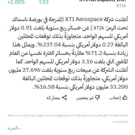
+2.00%
1.53
XTIA
أعلنت شركة XTI Aerospace (المدرجة في بورصة ناسداك
تحت الرمز:
) عن خسائر ربع سنوية بلغت 0.91 دولار
XTIA
أمريكي للسهم الواحد، متجاوزةً بذلك توقعات المحللين
البالغة 0.27 دولار أمريكي بنسبة 237.04%. ويمثل هذا
زيادة بنسبة 71.2% مقارنةً بخسائر الفترة نفسها من العام
الماضي التي بلغت 3.16 دولار أمريكي للسهم الواحد. كما
أعلنت الشركة عن مبيعات ربع سنوية بلغت 27.696 مليون
دولار أمريكي، متجاوزةً بذلك توقعات المحللين البالغة
33.200 مليون دولار أمريكي بنسبة 16.58%.
إعجاب
لم يعجبنى
مشاركة
ترجمة هذه الصفحة آلية. تحاول منصة سهم تحسين الترجمة ولكن لا تضمن دقتها وموثوقيتها، ولن تتحمل المسؤولية عن أي خسارة أو ضرر بسبب عدم دقة 
المزيد